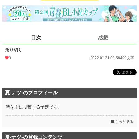
更新日時
2022.01.21 00:58
初回公開日時
2022.01.21 00:58
初回完結日時
2022.01.21 00:58
目次
感想
週間ポイント
0 pt (229,024 位)
濁り切り
月間ポイント
7 pt (115,452 位)
0
2022.01.21 00:58
409文字
年間ポイント
42 pt (161,434 位)
累計ポイント
1,357 pt (183,675 位)
夏-ナツ-のプロフィール
詩を主に投稿する予定です。
もっと見る
夏-ナツ-の登録コンテンツ