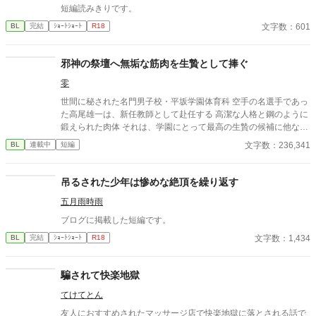
短編読みきりです。
文字数：601
BL
完結
ｼｮｰﾄｼｮｰﾄ
R18
邪神の祭壇へ無垢な筋肉を生贄として捧ぐ
零
世間に秘された名門男子校・平坂学園体育科 空手の名選手であっ
た高尾雄一は、新任教師として赴任する 高潔な人格と鋼のように
鍛えられた肉体 それは、学園にとって最高の生贄の候補に他なら
なかった 至高の筋肉を持つ、精神を削られ意志をなくした青年を
文字数：236,341
BL
連載中
短編
太古の神に捧げるため、“水”、“風”、“土”の信奉者達が暗躍する 意
志をなくし筋肉の操り人形と化した“デク” 消える教師 山奥の男子
校で繰り広げられるダークファンタジー
吊るされた少年は惨めな絶頂を繰り返す
五月雨時雨
ブログに掲載した短編です。
文字数：1,434
BL
完結
ｼｮｰﾄｼｮｰﾄ
R18
騙されて快楽地獄
てけてとん
友人におすすめされたマッサージ店で快楽地獄に落とされる話で