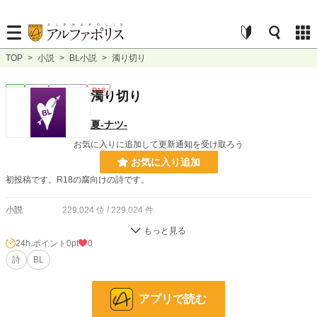
TOP
>
小説
>
BL小説
>
濁り切り
BL
完結
ｼｮｰﾄｼｮｰﾄ
R18
濁り切り
夏-ナツ-
お気に入りに追加して更新通知を受け取ろう
お気に入り追加
初投稿です。R18の腐向けの詩です。
小説
229,024 位 / 229,024 件
BL
31,498 位 / 31,498 件
24h.ポイント
0pt
0
お気に入り
詩
BL
1
24h.ポイント
0 pt
アプリで読む
文字数
409