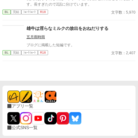
す。長すぎたので2話に分けています。
文字数：5,970
BL
完結
ｼｮｰﾄｼｮｰﾄ
R18
雄牛は淫らなミルクの放出をおねだりする
五月雨時雨
ブログに掲載した短編です。
文字数：2,407
BL
完結
ｼｮｰﾄｼｮｰﾄ
R18
アプリ一覧
公式SNS一覧