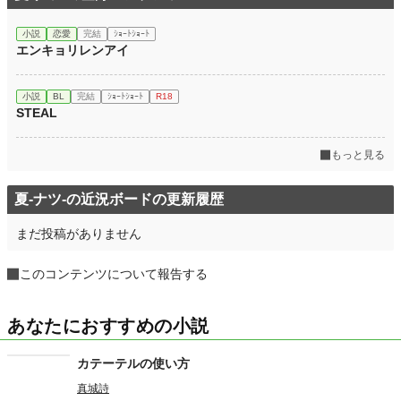
小説
恋愛
完結
ｼｮｰﾄｼｮｰﾄ
エンキョリレンアイ
小説
BL
完結
ｼｮｰﾄｼｮｰﾄ
R18
STEAL
もっと見る
夏-ナツ-の近況ボードの更新履歴
まだ投稿がありません
このコンテンツについて報告する
あなたにおすすめの小説
カテーテルの使い方
真城詩