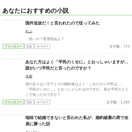
あなたにおすすめの小説
国外追放だ！と言われたので従ってみた
れぷ
良いの？君達死ぬよ？
文字数：774
ファンタジー
完結
ｼｮｰﾄｼｮｰﾄ
あなた方はよく「平民のくせに」とおっしゃいますが…
誰がいつ平民だと言ったのですか？
水姫
頭の足りない王子とその婚約者はよく「これだから平民は…」
「平民のくせに…」とおっしゃられるのですが… 私が平民だとど
こで知ったのですか？
文字数：1,266
ファンタジー
完結
ｼｮｰﾄｼｮｰﾄ
地味で結婚できないと言われた私が、婚約破棄の席で全
員に勝った話