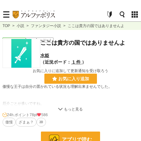
TOP
>
小説
>
ファンタジー小説
>
ここは貴方の国ではありませんよ
ファンタジー
完結
ｼｮｰﾄｼｮｰﾄ
ここは貴方の国ではありませんよ
水姫
（近況ボード：
1 件
）
お気に入りに追加して更新通知を受け取ろう
お気に入り追加
傲慢な王子は自分の置かれている状況も理解出来ませんでした。
厄介ごとが多いですね。
裏を司る一族は見極めてから調整に働くようです。…まぁ、手遅れでしたけど。
24h.ポイント
78pt
586
傲慢
ざまぁ？
神
※過去に投稿したモノを手直し後再度投稿しています。
アプリで読む