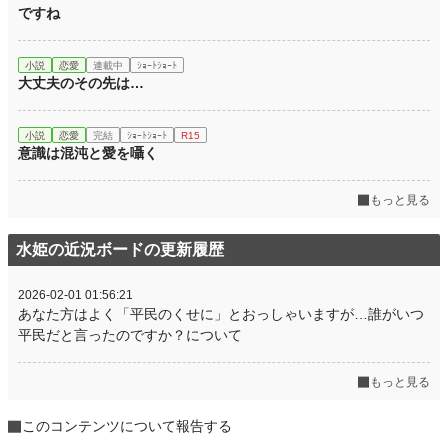
ですね
小説
恋愛
連載中
ｼｮｰﾄｼｮｰﾄ
大丈夫のその先は…
小説
恋愛
完結
ｼｮｰﾄｼｮｰﾄ
R15
意識は混沌と愛を囁く
もっと見る
水姫の近況ボードの更新履歴
2026-02-01 01:56:21
あなた方はよく「平民のくせに」とおっしゃいますが…誰がいつ
平民だと言ったのですか？について
もっと見る
このコンテンツについて報告する