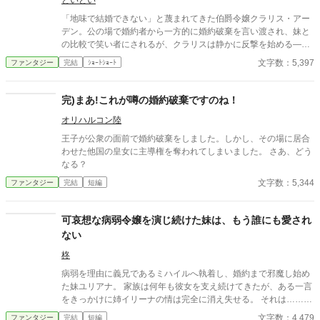
といとい
「地味で結婚できない」と蔑まれてきた伯爵令嬢クラリス・アー
デン。公の場で婚約者から一方的に婚約破棄を言い渡され、妹と
の比較で笑い者にされるが、クラリスは静かに反撃を始める―
―。周到に集めた証拠と知略を武器に、貴族社会の表と裏を暴
文字数：5,397
ファンタジー
完結
ｼｮｰﾄｼｮｰﾄ
き、見下してきた者たちを鮮やかに逆転。冷静さと気品で場を支
配する姿に、やがて誰もが喝采を送る。痛快“ざまぁ”逆転劇！
完)まあ!これが噂の婚約破棄ですのね！
オリハルコン陸
王子が公衆の面前で婚約破棄をしました。しかし、その場に居合
わせた他国の皇女に主導権を奪われてしまいました。 さあ、どう
なる？
文字数：5,344
ファンタジー
完結
短編
可哀想な病弱令嬢を演じ続けた妹は、もう誰にも愛され
ない
柊
病弱を理由に義兄であるミハイルへ執着し、婚約まで邪魔し始め
た妹ユリアナ。 家族は何年も彼女を支え続けてきたが、ある一言
をきっかけに姉イリーナの情は完全に消え失せる。 それは……。
※複数のサイトに投稿しています。
文字数：4,479
ファンタジー
完結
短編