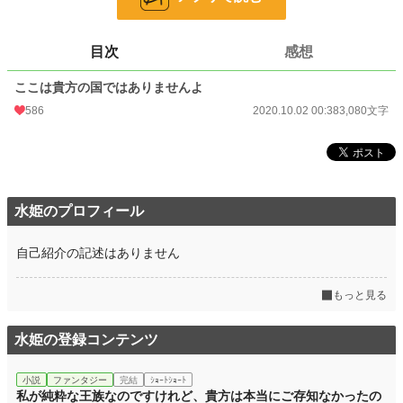
小説
12,231 位 / 228,744 件
ファンタジー
2,265 位 / 53,296 件
目次
感想
お気に入り
85
ここは貴方の国ではありませんよ
24h.ポイント
78 pt
586
2020.10.02 00:38
3,080文字
文字数
3,080
更新日時
2020.10.02 00:38
初回公開日時
2020.10.02 00:38
水姫のプロフィール
初回完結日時
2020.10.02 00:38
自己紹介の記述はありません
週間ポイント
536 pt (13,921 位)
もっと見る
月間ポイント
4,003 pt (9,971 位)
年間ポイント
66,466 pt (8,381 位)
水姫の登録コンテンツ
累計ポイント
134,623 pt (25,523 位)
小説
ファンタジー
完結
ｼｮｰﾄｼｮｰﾄ
私が純粋な王族なのですけれど、貴方は本当にご存知なかったの