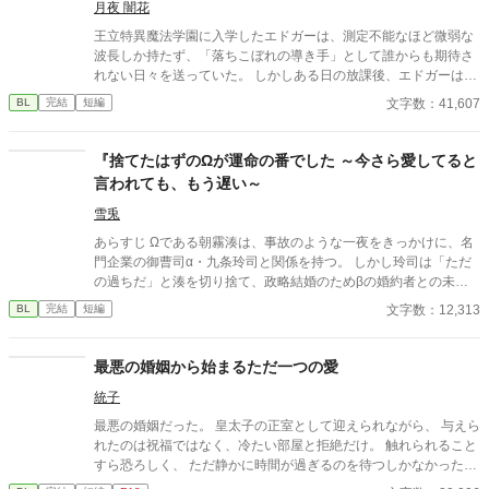
月夜 闇花
王立特異魔法学園に入学したエドガーは、測定不能なほど微弱な
波長しか持たず、「落ちこぼれの導き手」として誰からも期待さ
れない日々を送っていた。 しかしある日の放課後、エドガーは学
園で最も恐れられる最強の戦闘魔術教官、レオン・ヴァレンタイ
文字数：41,607
BL
完結
短編
ンの秘密を知ってしまう。 強大すぎる魔力ゆえに、五感が暴走す
る「過負荷」の激痛に一人で耐え続けていたレオン。エドガーの
底知れぬ静かな波長は、世界で唯一、彼の苦痛を完全に溶かすこ
『捨てたはずのΩが運命の番でした ～今さら愛してると
とができるものだった。 「お前は、俺の専属の導き手になるん
言われても、もう遅い～
だ」 痛みを癒やしたことで、冷酷なはずの最強教官から底なしの
執着と溺愛を向けられるようになり――！？ 孤独な二人の魂が共
雪兎
鳴する、極上の救済と溺愛の学園ファンタジー。 ※センチネルバ
あらすじ Ωである朝霧湊は、事故のような一夜をきっかけに、名
ースをベースにした独自設定（特異覚醒者×導き手）です。
門企業の御曹司α・九条玲司と関係を持つ。 しかし玲司は「ただ
の過ちだ」と湊を切り捨て、政略結婚のためβの婚約者との未来
を選んだ。 深く傷ついた湊は、彼の前から姿を消す。 数か月後―
文字数：12,313
BL
完結
短編
―。 湊の身体は、これまで誰も知らなかった希少な『遅咲きΩ』
として覚醒する。 その瞬間、玲司は初めて湊こそが運命の番だっ
たと知る。 「戻ってきてくれ」 今さら必死に追いかけてくる玲
最悪の婚姻から始まるただ一つの愛
司。 だが湊の隣には、自分を支え続けてくれた医師のα・神崎伊
統子
織がいた。 「あなたは俺を捨てたでしょう」 後悔に苦しむα、執
着する第二のα、そして希少Ωを巡る陰謀。 もう二度と傷つきた
最悪の婚姻だった。 皇太子の正室として迎えられながら、 与えら
くないΩが最後に選ぶ相手とは――。 捨てた側の後悔と執着が加
れたのは祝福ではなく、冷たい部屋と拒絶だけ。 触れられること
速する、すれ違いオメガバースBL。
すら恐ろしく、 ただ静かに時間が過ぎるのを待つしかなかった。
けれど—— 差し出された手は、思っていたものとは違っていた。