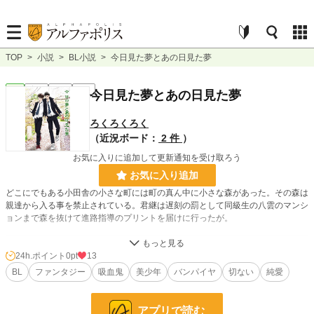
TOP
>
小説
>
BL小説
>
今日見た夢とあの日見た夢
BL
完結
長編
R18
今日見た夢とあの日見た夢
ろくろくろく
（近況ボード：
2 件
）
お気に入りに追加して更新通知を受け取ろう
お気に入り追加
どこにでもある小田舎の小さな町には町の真ん中に小さな森があった。その森は
親達から入る事を禁止されている。君継は遅刻の罰として同級生の八雲のマンシ
ョンまで森を抜けて進路指導のプリントを届けに行ったが。
小説
228,745 位 / 228,745 件
24h.ポイント
0pt
13
BL
ファンタジー
吸血鬼
美少年
バンパイヤ
切ない
純愛
BL
31,412 位 / 31,412 件
お気に入り
56
アプリで読む