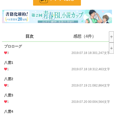
24h.ポイント
0 pt
文字数
227,863
更新日時
2019.10.13 00:00
初回公開日時
2019.07.18 18:30
目次
感想（4件）
初回完結日時
2019.10.13 08:40
プロローグ
週間ポイント
0 pt (228,745 位)
3
2019.07.18 18:30
1,247文字
月間ポイント
21 pt (99,984 位)
八雲1
年間ポイント
497 pt (102,905 位)
1
2019.07.18 18:31
2,463文字
累計ポイント
47,622 pt (45,790 位)
八雲2
1
2019.07.19 21:08
2,864文字
八雲3
1
2019.07.20 00:00
4,564文字
八雲4