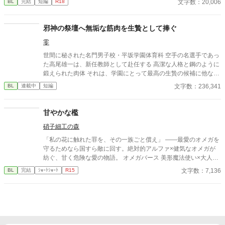
文字数：20,006
BL
完結
短編
R18
無理に触れない。 急がない。 ただ、こちらの様子を確かめるよう
に、少しずつ距離を縮めてくる。 気づけば、隣に座ることが当た
り前になり、 言葉を交わす時間が、夜の習慣になっていた。 触れ
邪神の祭壇へ無垢な筋肉を生贄として捧ぐ
られるたびに怖さは消え、 代わりに残るのは、離れがたい温も
零
り。 これは、最悪の婚姻から始まった関係が、 やがて“ただ一
人”へと変わっていく物語。 望まれなかったはずのはじまりが、
世間に秘された名門男子校・平坂学園体育科 空手の名選手であっ
いつしか、何よりも大切なものになるまでの—— 静かで、優し
た高尾雄一は、新任教師として赴任する 高潔な人格と鋼のように
い、溺れるような愛の記録。
鍛えられた肉体 それは、学園にとって最高の生贄の候補に他なら
なかった 至高の筋肉を持つ、精神を削られ意志をなくした青年を
文字数：236,341
BL
連載中
短編
太古の神に捧げるため、“水”、“風”、“土”の信奉者達が暗躍する 意
志をなくし筋肉の操り人形と化した“デク” 消える教師 山奥の男子
校で繰り広げられるダークファンタジー
甘やかな檻
硝子細工の森
「私の花に触れた罪を、その一族ごと償え」 ――最愛のオメガを
守るためなら国すら敵に回す。絶対的アルファ×健気なオメガが
紡ぐ、甘く危険な愛の物語。 オメガバース 美形魔法使い×大人し
い異世界転移者元司書 魔法世界×獣人世界
文字数：7,136
BL
完結
ｼｮｰﾄｼｮｰﾄ
R15