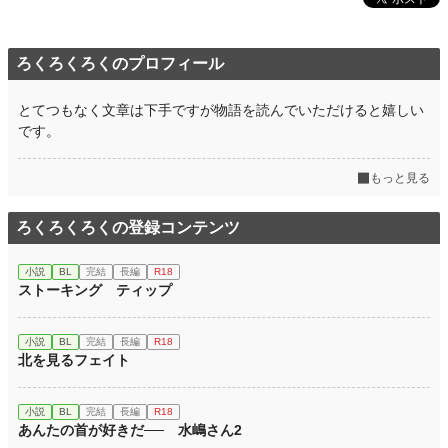
ろくろくろくのプロフィール
とてつもなく文章は下手ですが物語を読んでいただけると嬉しい
です。
もっと見る
ろくろくろくの登録コンテンツ
小説
BL
完結
長編
R18
ストーキング ティップ
小説
BL
完結
長編
R18
北を見るフェイト
小説
BL
完結
長編
R18
あんたの首が好きだ── 水嶋さん2