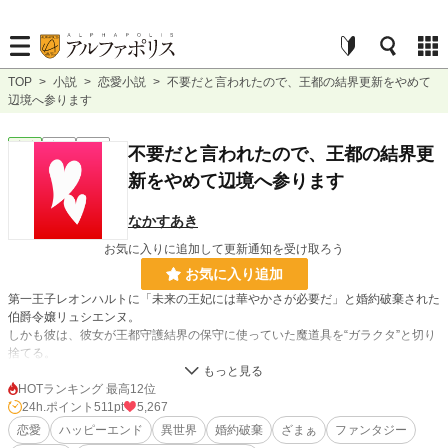
TOP
>
小説
>
恋愛小説
>
不要だと言われたので、王都の結界更新をやめて
辺境へ参ります
恋愛
完結
短編
不要だと言われたので、王都の結界更
新をやめて辺境へ参ります
なかすあき
お気に入りに追加して更新通知を受け取ろう
お気に入り追加
第一王子レオンハルトに「未来の王妃には華やかさが必要だ」と婚約破棄された
伯爵令嬢リュシエンヌ。
しかも彼は、彼女が王都守護結界の保守に使っていた魔道具を“ガラクタ”と切り
捨てる。
だが、王子は知らなかった。結界の重要性だけではなく、それを誰が支えていた
のかを。
HOTランキング 最高12位
婚約解消とともに王家との保守契約を終了した翌日、王都の結界は乱れ始める。
24h.ポイント
511pt
5,267
一方、北方辺境へ向かったリュシエンヌは、小さな村の夜を守るために新たな結
恋愛
ハッピーエンド
異世界
婚約破棄
ざまぁ
ファンタジー
界を立て直していた。