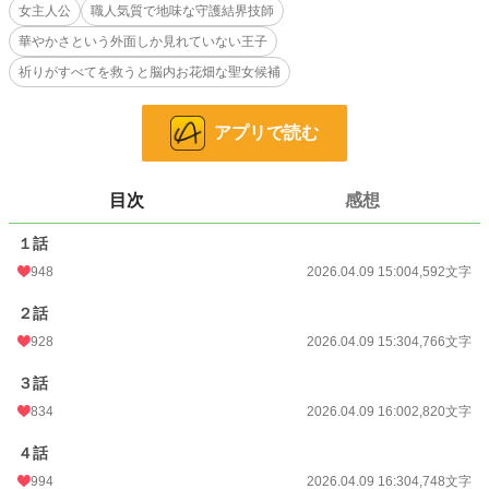
女主人公
職人気質で地味な守護結界技師
不要だと言われたその手が、ようやく正しく必要とされる場所へ辿り着く、婚約
破棄から始まる静かな逆転劇。
華やかさという外面しか見れていない王子
祈りがすべてを救うと脳内お花畑な聖女候補
小説
2,721 位 / 228,792 件
恋愛
1,488 位 / 66,373 件
アプリで読む
お気に入り
509
24h.ポイント
511 pt
目次
感想
文字数
24,678
１話
更新日時
948
2026.04.17 15:10
2026.04.09 15:00
4,592文字
初回公開日時
2026.04.09 15:00
２話
928
2026.04.09 15:30
4,766文字
初回完結日時
2026.04.09 17:00
３話
週間ポイント
4,587 pt (2,234 位)
834
2026.04.09 16:00
2,820文字
月間ポイント
22,896 pt (2,063 位)
４話
年間ポイント
271,303 pt (2,238 位)
994
2026.04.09 16:30
4,748文字