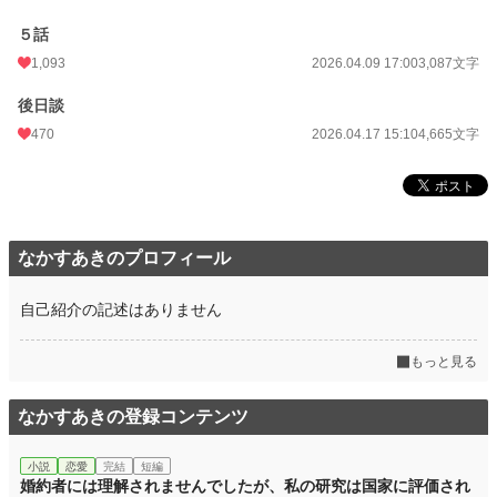
累計ポイント
274,021 pt (16,229 位)
５話
1,093
2026.04.09 17:00
3,087文字
後日談
470
2026.04.17 15:10
4,665文字
なかすあきのプロフィール
自己紹介の記述はありません
もっと見る
なかすあきの登録コンテンツ
小説
恋愛
完結
短編
婚約者には理解されませんでしたが、私の研究は国家に評価され