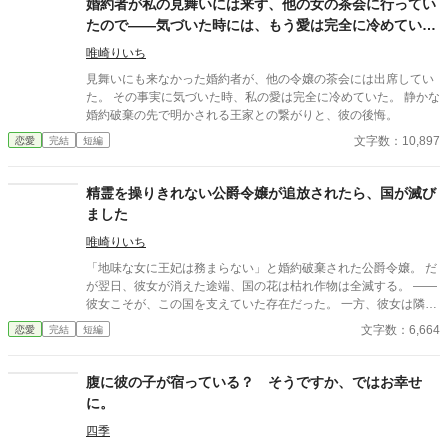
婚約者が私の見舞いには来ず、他の女の茶会に行ってい
たので――気づいた時には、もう愛は完全に冷めていま
した
唯崎りいち
見舞いにも来なかった婚約者が、他の令嬢の茶会には出席してい
た。 その事実に気づいた時、私の愛は完全に冷めていた。 静かな
婚約破棄の先で明かされる王家との繋がりと、彼の後悔。
文字数：10,897
恋愛
完結
短編
精霊を操りきれない公爵令嬢が追放されたら、国が滅び
ました
唯崎りいち
「地味な女に王妃は務まらない」と婚約破棄された公爵令嬢。 だ
が翌日、彼女が消えた途端、国の花は枯れ作物は全滅する。 ――
彼女こそが、この国を支えていた存在だった。 一方、彼女は隣国
で“氷の将軍”に溺愛されていた。 手遅れになってから縋る王子と
文字数：6,664
恋愛
完結
短編
滅びゆく国をよそに、彼女は初めての恋を知る。
腹に彼の子が宿っている？ そうですか、ではお幸せ
に。
四季