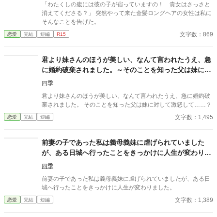
「わたくしの腹には彼の子が宿っていますの！ 貴女はさっさと
消えてくださる？」 突然やって来た金髪ロングヘアの女性は私に
そんなことを告げた。
文字数：869
恋愛
完結
短編
R15
君より妹さんのほうが美しい、なんて言われたうえ、急
に婚約破棄されました。～そのことを知った父は妹に対
して激怒して……？～
四季
君より妹さんのほうが美しい、なんて言われたうえ、急に婚約破
棄されました。 そのことを知った父は妹に対して激怒して……？
文字数：1,495
恋愛
完結
短編
前妻の子であった私は義母義妹に虐げられていました
が、ある日城へ行ったことをきっかけに人生が変わりま
した。
四季
前妻の子であった私は義母義妹に虐げられていましたが、ある日
城へ行ったことをきっかけに人生が変わりました。
文字数：1,389
恋愛
完結
短編