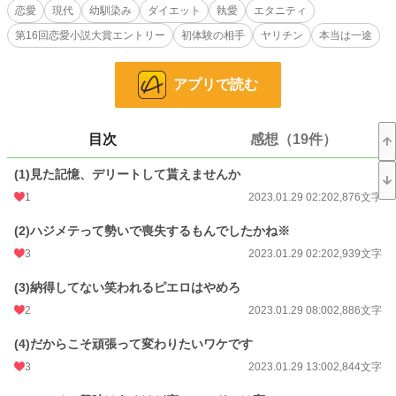
恋愛
現代
幼馴染み
ダイエット
執愛
エタニティ
『え、私の処女のお相手、ディルドじゃなくて済むんですか？』
第16回恋愛小説大賞エントリー
初体験の相手
ヤリチン
本当は一途
幼馴染みでヤリチンの噂しか聞かない、植垣翔璃にハジメテを捧げることになっ
たけれど、これから先もずっとおデブなキャラで生きて行くのか悩んだ美都真は
アプリで読む
留学を決意。
ダイエットしてみせます！！
目次
感想（19件）
小説
22,573 位 / 228,850 件
(1)見た記憶、デリートして貰えませんか
恋愛
9,798 位 / 66,374 件
1
2023.01.29 02:20
2,876文字
お気に入り
261
(2)ハジメテって勢いで喪失するもんでしたかね※
24h.ポイント
28 pt
3
2023.01.29 02:20
2,939文字
文字数
104,420
(3)納得してない笑われるピエロはやめろ
更新日時
2
2023.04.02 01:38
2023.01.29 08:00
2,886文字
初回公開日時
2023.01.29 02:20
(4)だからこそ頑張って変わりたいワケです
3
2023.01.29 13:00
2,844文字
初回完結日時
2023.02.06 18:09