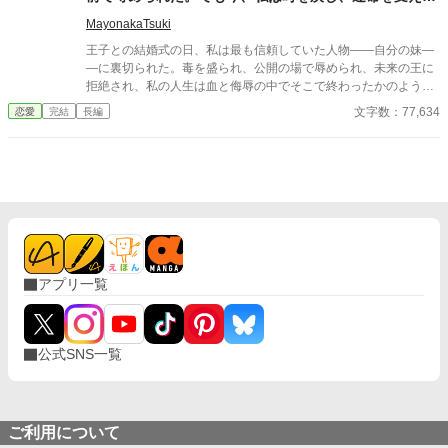
来た。
MayonakaTsuki
王子との結婚式の日、私は最も信頼していた人物――自分の妹―
―に裏切られた。毒を盛られ、公開の場で辱められ、未来の王に
拒絶され、私の人生は血と侮辱の中でそこで終わったかのように
思えた。しかし、死が私を迎えたとき、不可能なことが起きた―
文字数：77,634
恋愛
完結
長編
―私は同じ回廊で、祭壇の前で目を覚まし、あらゆる涙、嘘、そ
して一撃の記憶をそのまま覚えていた。今、二度目のチャンスを
得た私は、ただ一つの使命を持つ――真実を突き止め、奪われた
ものを取り戻し、私を破滅させた者たちにその代償を払わせる。
もはや、何も以前のままではない。何も許されない。
アプリ一覧
公式SNS一覧
ご利用について