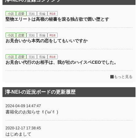
小説
恋愛
完結
長編
R18
堅物エリートは高嶺の秘書を滾る独占欲で囲い堕とす
小説
恋愛
完結
長編
R18
お見合いから本気の恋をしてもいいですか
小説
恋愛
完結
長編
R18
お見合い代行のお相手は、我が社のハイスペCEOでした。
もっと見る
濘-NEI-の近況ボードの更新履歴
2024-04-09 14:47:47
書籍化のお知らせ ✌︎('ω'✌︎ )
2020-12-17 17:38:45
はじめまして