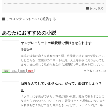
もっと見る
このコンテンツについて報告する
あなたにおすすめの小説
ヤンデレエリートの執愛婚で懐妊させられます
沖田弥子
職場の後輩に恋人を略奪された澪。終業後に堪えきれず泣いてい
たところを、営業部のエリート社員、天王寺明夜に見つかってし
まう。彼に優しく慰められながら居酒屋で事の顛末を話していた
が、なぜか明夜と一夜を過ごすことに――!? 明夜は傷心した自
文字数：166,138
恋愛
完結
長編
R18
分を慰めてくれただけだ、と考える澪だったが、翌朝「責任をと
ってほしい」と明夜に迫られ、婚姻届にサインしてしまった。突
如始まった新婚生活。明夜は澪の心と身体を幸せで満たしてくれ
我慢なんてしていませんわ。だって、面倒でしょう？
ていたが、徐々に明夜のヤンデレな一面が見えてきて――執着強
翠
めな旦那様との極上溺愛ラブストーリー！
「クロエに子供ができた。準備が整い次第、離れで暮らすことに
なるからそのつもりでいてくれ」 普段ほとんど屋敷にいない夫が
前触れもなく告げてきた言葉をきっかけに、レティシアは“三年