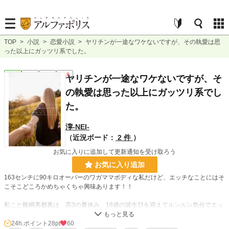
TOP
>
小説
>
恋愛小説
>
ヤリチンが一途なワケないですが、その執愛は思
った以上にガッツリ系でした。
恋愛
完結
長編
R18
ヤリチンが一途なワケないですが、そ
の執愛は思った以上にガッツリ系でし
た。
濘-NEI-
（近況ボード：
2 件
）
お気に入りに追加して更新通知を受け取ろう
お気に入り追加
163センチに90キロオーバーのワガママボディな私だけど、エッチなことにはそ
こそこどころかめちゃくちゃ興味あります！！
私こと飯嶋美都真は、高3の夏休み、18歳の誕生日を迎えてルンルン気分でエッ
チなグッズを試そうとしたものの、そこに予期せぬ人物が登場したことで、話は
思わぬ方向に！？
24h.ポイント
28pt
60