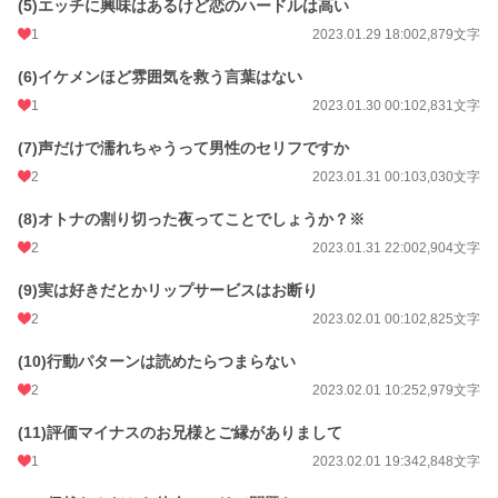
(5)エッチに興味はあるけど恋のハードルは高い
週間ポイント
42 pt (48,661 位)
1
2023.01.29 18:00
2,879文字
月間ポイント
371 pt (39,979 位)
(6)イケメンほど雰囲気を救う言葉はない
年間ポイント
5,526 pt (43,757 位)
1
2023.01.30 00:10
2,831文字
累計ポイント
119,124 pt (27,447 位)
(7)声だけで濡れちゃうって男性のセリフですか
2
2023.01.31 00:10
3,030文字
(8)オトナの割り切った夜ってことでしょうか？※
2
2023.01.31 22:00
2,904文字
(9)実は好きだとかリップサービスはお断り
2
2023.02.01 00:10
2,825文字
(10)行動パターンは読めたらつまらない
2
2023.02.01 10:25
2,979文字
(11)評価マイナスのお兄様とご縁がありまして
1
2023.02.01 19:34
2,848文字