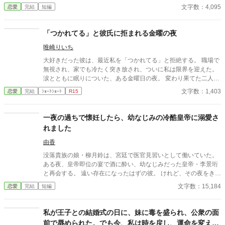
間”の契約を終わらせることにした。 赤の他人を屋敷に迎えるこ
文字数：4,095
恋愛
完結
短編
とはしない。 不要なものに感情を砕く理由などない。 「だって、
面倒でしょう？」 不誠実な夫も、無意味な結婚も、 この際すべて
切り捨ててしまいましょう。
「つかれてる」と彼氏に拒まれる金曜の夜
唯崎りいち
大好きだった彼は、最近私を「つかれてる」と拒絶する。 職場で
無視され、家でも冷たく突き放され、ついに私は限界を迎えた。
涙とともに眠りについた、ある金曜日の夜。 変わり果てた二人の
関係は、予想もしない結末を迎える。
文字数：1,403
恋愛
完結
ｼｮｰﾄｼｮｰﾄ
R15
一夜の過ちで懐妊したら、幼なじみの冷酷皇帝に溺愛さ
れました
由香
没落貴族の娘・柳月鈴は、宮廷で医官見習いとして働いていた。
ある夜、皇帝即位の宴で酒に酔い、幼なじみだった皇帝・李景珩
と再会する。 遠い存在になったはずの彼。 けれど、その夜をきっ
かけに月鈴の運命は大きく動き出す。 冷酷と恐れられる皇帝が、
文字数：15,184
恋愛
完結
短編
なぜか彼女だけには甘すぎて――。
私が王子との結婚式の日に、妹に毒を盛られ、公衆の面
前で辱められた。でも今、私は時を戻し、運命を変えに