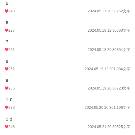
５
初回完結日時
2024.07.28 22:50
248
2024.05.17 20:30
752文字
週間ポイント
573 pt (13,335 位)
６
227
2024.05.18 12:30
663文字
月間ポイント
1,120 pt (22,626 位)
年間ポイント
７
20,360 pt (19,891 位)
261
2024.05.18 20:30
854文字
累計ポイント
203,972 pt (19,701 位)
８
252
2024.05.19 12:30
1,084文字
９
256
2024.05.19 20:30
723文字
１０
239
2024.05.20 20:30
1,196文字
１１
246
2024.05.21 20:30
525文字