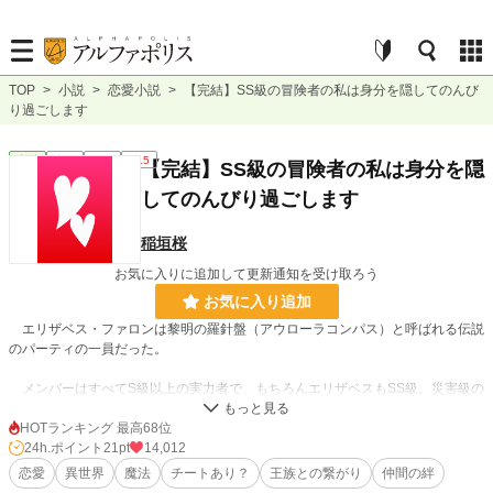
TOP
>
小説
>
恋愛小説
>
【完結】SS級の冒険者の私は身分を隠してのんび
り過ごします
恋愛
完結
短編
R15
【完結】SS級の冒険者の私は身分を隠
してのんびり過ごします
稲垣桜
お気に入りに追加して更新通知を受け取ろう
お気に入り追加
エリザベス・ファロンは黎明の羅針盤（アウローラコンパス）と呼ばれる伝説
のパーティの一員だった。
メンバーはすべてS級以上の実力者で、もちろんエリザベスもSS級。災害級の
事案に対応できる数少ないパーティだったが、結成してわずか２年足らずでその
活動は休眠となり「解散したのでは？」と人は色々な噂をしたが、今では国内散
HOTランキング 最高68位
り散りでそれぞれ自由に行動しているらしい。
24h.ポイント
21pt
14,012
恋愛
異世界
魔法
チートあり？
王族との繋がり
仲間の絆
エリザベスは名前をリサ・ファローと名乗り、姿も変え一般冒険者として田舎