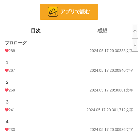
の町ガレーヌで暮らしている。
アプリで読む
その町のギルマスのグレンはリサの正体を知る数少ない人物で、その彼からラ
リー・ブレイクと名乗る人物からの依頼を受けるように告げられる。
目次
感想
それは彼女の人生を大きく変えるものだとは知らずに。
プロローグ
※ゆる～い設定です。
289
2024.05.17 20:30
338文字
※ご都合主義なところもあります。
※えっ？というところは軽くスルーしていただけると嬉しいです。
１
267
2024.05.17 20:30
840文字
小説
25,133 位 / 228,619 件
２
恋愛
10,923 位 / 66,320 件
269
2024.05.17 20:30
881文字
お気に入り
464
３
24h.ポイント
21 pt
241
2024.05.17 20:30
1,712文字
文字数
66,553
４
更新日時
2024.07.04 22:23
233
2024.05.17 20:30
986文字
初回公開日時
2024.05.17 20:30