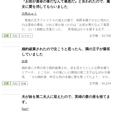
『お前が運命の番だなんて最悪だ』と言われたので、魔
女に愛を消してもらいました
志熊みゅう
竜族の王子フェリクスの成人の儀で、侯爵令嬢クロエに現れた
のは運命の番紋。けれど彼が放ったのは「お前が番だなんて最悪
だ」という残酷な言葉だった。 異母妹ばかりを愛する王子、家
族に疎まれる日々に耐えきれなくなったクロエは、半地下に住む
文字数：10,706
恋愛
完結
ｼｮｰﾄｼｮｰﾄ
魔女へ願う。「この愛を消してください」と。 恋も嫉妬も失
い、辺境で静かに生き直そうとした彼女のもとに、三年後、王宮
から使者が現れる。異母妹の魅了が暴かれ、王子は今さら真実の
婚約破棄されたので泣こうと思ったら、隣の王子が爆笑
愛を誓うが、クロエの心にはもう何も響かない。愛されなかった
していました
令嬢と、愛を取り戻したい竜王子。番たちの行く末は――。
由香
婚約者に大勢の前で婚約破棄され、涙を流そうとした公爵令嬢リ
リアーナ。 ところが、その場にいた隣国の第二王子はなぜか大爆
笑。 「その婚約者、昨日も別の令嬢に愛を誓ってたよ？」 その一
言から、元婚約者の嘘は次々と暴かれ、自滅の連続！ 泣くはずだ
文字数：16,224
恋愛
完結
短編
った婚約破棄は、笑いと溺愛にあふれた人生逆転劇の幕開けだっ
た。
夫が妹を第二夫人に迎えたので、英雄の妻の座を捨てま
す。
Nao*