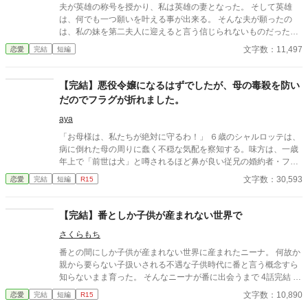
夫が英雄の称号を授かり、私は英雄の妻となった。 そして英雄
は、何でも一つ願いを叶える事が出来る。 そんな夫が願ったの
は、私の妹を第二夫人に迎えると言う信じられないものだった。
これまで夫の為に祈りを捧げて来たと言うのに、私は彼に手酷く
文字数：11,497
恋愛
完結
短編
裏切られたのだ──。 （1万字以上と少し長いので、短編集とは別
にしてあります。)
【完結】悪役令嬢になるはずでしたが、母の毒殺を防い
だのでフラグが折れました。
aya
「お母様は、私たちが絶対に守るわ！」 ６歳のシャルロッテは、
病に倒れた母の周りに蠢く不穏な気配を察知する。味方は、一歳
年上で「前世は犬」と噂されるほど鼻が良い従兄の婚約者・フェ
ルゼン。二人の小さな名探偵は、周囲には微笑ましい「推理ごっ
文字数：30,593
恋愛
完結
短編
R15
こ」に見せかけ、いたずらを武器に毒殺の陰謀を暴いていく！ 北
の地から激走する最強の祖父や、薬草マニアの叔父を巻き込み、
悪党どもを徹底的に叩き潰した十数年後――。 異母妹を名乗る少
【完結】番としか子供が産まれない世界で
女が現れて。
さくらもち
番との間にしか子供が産まれない世界に産まれたニーナ。 何故か
親から要らない子扱いされる不遇な子供時代に番と言う概念すら
知らないまま育った。 そんなニーナが番に出会うまで 4話完結 出
会えたところで話は終わってます。
文字数：10,890
恋愛
完結
短編
R15