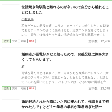
世話焼き幼馴染と離れるのが辛いので自分から離れるこ
とにしました
小村辰馬
乙女ゲームの悪役令嬢、エリス・カーマインに転生した。 幼馴染
であるアーロンの傍にに居続けると、追放エンドを迎えてしまう
のに、原作では俺様だった彼の世話焼きな一面を開花させてしま
い、居心地の良い彼のそばを離れるのが辛くなってしまう。 なら
文字数：12,906
恋愛
完結
短編
R18
ば彼の代わりに男友達を作ろうと画策するがーー
婚約者が巨乳好きだと知ったので、お義兄様に胸を大き
くしてもらいます。
鯖
可憐な見た目とは裏腹に、突っ走りがちな令嬢のパトリシア。婚
約者のフィリップが、巨乳じゃないと女として見れない、と話し
ているのを聞いてしまう。 パトリシアは、小さい頃に両親を亡く
し、母の弟である伯爵家で、本当の娘の様に育てられた。お世話
文字数：23,078
恋愛
完結
短編
R18
になった家族の為にも、幸せな結婚生活を送らねばならないと、
兄の様に慕っているアレックスに、あるお願いをしに行く。
婚約解消されたら隣にいた男に攫われて、強請るまで抱
かれたんですけど？〜暴君の暴君が暴君過ぎた話〜