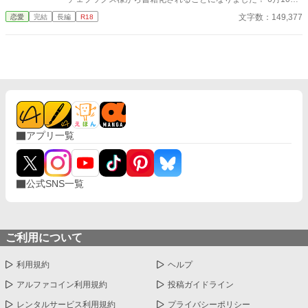
以降は書籍版の内容に差し替えされ、レンタルでの公開となりま
文字数：149,377
恋愛
完結
長編
R18
す。 その他、詳しくは近況ボードをご覧下さい。 「セレスティア
ナ様が、ミーナ様を階段から突き落とすのを見ておりました
わ！」 王太子アレクシスの婚約者である公爵家令嬢セレスティア
ナは、聖女の素質を持つとされる伯爵家令嬢ミーナの出現によ
り、心ない人々から『真実の愛を引き裂く悪役令嬢』と呼ばれて
しまう。 ありもしない嫌疑をかけられ、無力な自分を憂いて身を
引こうとするが、アレクシスに「絶対に婚約解消などしない」と
身体を開かれてしまい――！？ ☆タイトルは変更になるかもしれ
ません ☆3月25日22時更新分にて完結しました
アプリ一覧
公式SNS一覧
ご利用について
利用規約
ヘルプ
アルファコイン利用規約
投稿ガイドライン
レンタルサービス利用規約
プライバシーポリシー