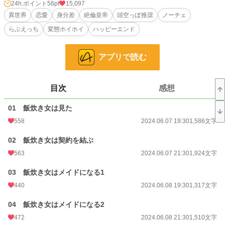
24h.ポイント
56pt
15,097
異世界
恋愛
身分差
絶倫皇帝
頭空っぽ推奨
ノーチェ
◇飯炊き女が皇帝の夜をサポートする話
らぶえっち
変態ホイホイ
ハッピーエンド
◇皇帝はちょっと（かなり）特殊な性癖を持ちます
◇IQを落として読むこと推奨
◇表紙はAI出力。他サイトにも掲載しています
アプリで読む
小説
15,120 位 / 228,793 件
目次
感想
恋愛
6,633 位 / 66,373 件
お気に入り
1,034
01 飯炊き女は見た
558
2024.06.07 19:30
1,586文字
24h.ポイント
56 pt
02 飯炊き女は契約を結ぶ
文字数
74,406
563
2024.06.07 21:30
1,924文字
更新日時
2024.06.29 08:30
03 飯炊き女はメイドになる1
初回公開日時
2024.06.07 19:30
440
2024.06.08 19:30
1,317文字
初回完結日時
2024.06.29 08:51
04 飯炊き女はメイドになる2
週間ポイント
536 pt (13,921 位)
472
2024.06.08 21:30
1,510文字