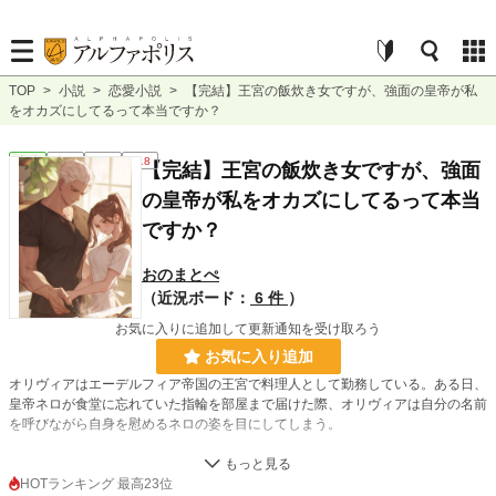
TOP
>
小説
>
恋愛小説
>
【完結】王宮の飯炊き女ですが、強面の皇帝が私
をオカズにしてるって本当ですか？
恋愛
完結
長編
R18
【完結】王宮の飯炊き女ですが、強面
の皇帝が私をオカズにしてるって本当
ですか？
おのまとぺ
（近況ボード：
6 件
）
お気に入りに追加して更新通知を受け取ろう
お気に入り追加
オリヴィアはエーデルフィア帝国の王宮で料理人として勤務している。ある日、
皇帝ネロが食堂に忘れていた指輪を部屋まで届けた際、オリヴィアは自分の名前
を呼びながら自身を慰めるネロの姿を目にしてしまう。
オリヴィアに目撃されたことに気付いたネロは、彼のプライベートな時間を手伝
ってほしいと申し出てきて…
HOTランキング 最高23位