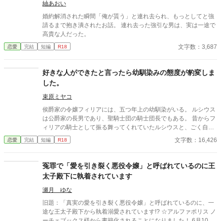
紬あおい
婚約解消された瞬間「俺が貰う」と連れ去られ、もっとしてと強
請るまで抱き潰されたお話。 連れ去った強引な男は、実は一途で
高貴な人だった。
文字数：3,687
恋愛
完結
短編
R18
好きな人ができたと言ったら幼馴染みの態度が豹変しま
した。
束原ミヤコ
侯爵家の令嬢フィリアには、五つ年上の幼馴染がいる。 ルシウス
は公爵家の長男であり、聖騎士団の騎士団長でもある。 昔からフ
ィリアの騎士として振る舞ってくれていたルシウスと、ごく自然
に婚約者になっていた。 しかし、ある日の夜会で、「ルシウス様
文字数：16,426
恋愛
完結
短編
R18
はわがままな妹と結婚をしなければならず、可哀想」という噂話
を聞いてしまう。 自分のせいでルシウスは想い人と添い遂げられ
ないのだと気づいたフィリアは、ルシウスに告げる。 「私、好き
冤罪で「愛を引き裂く悪役令嬢」と呼ばれているのに王
な人ができました」 だから、あなたとは結婚できないのだという
太子殿下に執着されています
嘘を──。
瀬月 ゆな
旧題：「真実の愛を引き裂く悪役令嬢」と呼ばれているのに、一
途な王太子殿下から執着溺愛されています!? ☆アルファポリス ノ
ーチェブックス様から書籍化されることになりました！ 6月10日