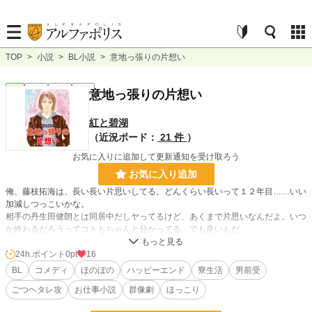
TOP
>
小説
>
BL小説
>
意地っ張りの片想い
BL
完結
長編
R18
意地っ張りの片想い
紅と碧湖
（近況ボード：
21 件
）
お気に入りに追加して更新通知を受け取ろう
お気に入り追加
俺、藤枝拓海は、長い長い片思いしてる。どんくらい長いって１２年目……いい
加減しつっこいかな。
相手の丹生田健朗とは同居中だしヤってるけど、あくまで片思いなんだよ。いつ
か終わるだろうってコトもちゃんと分かってる。でも良いんだ。
好きで好きで大好きで、一緒にいられるだけで幸せ。マジで今の状態で、俺は十
分幸せ。
24h.ポイント
0pt
16
BL
コメディ
ほのぼの
ハッピーエンド
寮生活
男前受
そんな丹生田に対してフィルターかかりまくりの拓海が、どんどん好きになって
ごつヘタレ攻
お仕事小説
群像劇
ほっこり
いく過程と、二人の同居の行き着く先。
男前受、ごつヘタレ攻め。大学寮の生活～後半はお仕事小説。群像劇でもありま