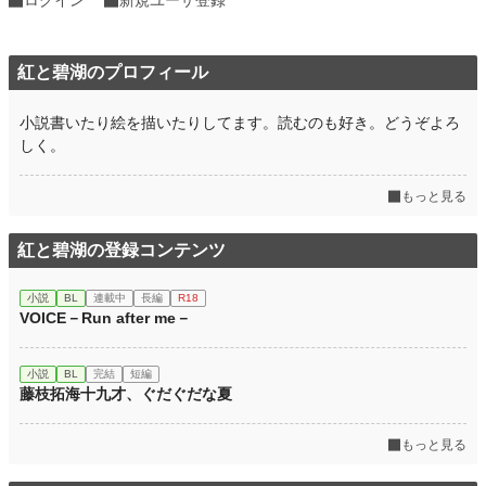
累計ポイント
59,942 pt (40,499 位)
紅と碧湖のプロフィール
小説書いたり絵を描いたりしてます。読むのも好き。どうぞよろ
しく。
もっと見る
紅と碧湖の登録コンテンツ
小説
BL
連載中
長編
R18
VOICE－Run after me－
小説
BL
完結
短編
藤枝拓海十九才、ぐだぐだな夏
もっと見る