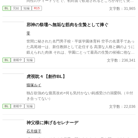
同性のディートリヒで、初対面で歓迎されるどころか冷たく突き
放されてしまう。 『必要最低限関わるな』 『愛人を作るな』
文字数：31,965
BL
完結
短編
R15
『男遊びならしてもいい』 ディートリヒから実家の借金を完済す
る条件を言われたラキは、学園で令息たちとの交流を満喫中。 褒
め上手なラキの周りには可愛い令息が集まり、推し活状態に。 一
邪神の祭壇へ無垢な筋肉を生贄として捧ぐ
方、ディートリヒだけが嫉妬で胃を痛める日々。 ラキへの恋心を
零
隠し続けた不器用侯爵令息に、幸せな未来は訪れるのか？ .
世間に秘された名門男子校・平坂学園体育科 空手の名選手であっ
た高尾雄一は、新任教師として赴任する 高潔な人格と鋼のように
鍛えられた肉体 それは、学園にとって最高の生贄の候補に他なら
なかった 至高の筋肉を持つ、精神を削られ意志をなくした青年を
文字数：236,341
BL
連載中
短編
太古の神に捧げるため、“水”、“風”、“土”の信奉者達が暗躍する 意
志をなくし筋肉の操り人形と化した“デク” 消える教師 山奥の男子
校で繰り広げられるダークファンタジー
虎視眈々【創作BL】
猫塚ルイ
独占欲強めな腹黒攻め×何も気付かない鈍感受けの溺愛BL（※付
き合ってない）
文字数：22,036
BL
連載中
短編
神父様に捧げるセレナーデ
石月煤子