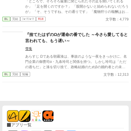
「ところで、そろそろ厳重に閉じられたその足を開いてくれる
か」 「足を開くのですか？」 「股開かないと始められないだろう
が」 「そ、そうですね、その通りです」 「魔物狩りの報酬はお前
自身、そうだろう？」 「…………」 ■俺様最強旅人×健気美人♂神
文字数：4,779
BL
完結
ｼｮｰﾄｼｮｰﾄ
R18
父■
『捨てたはずのΩが運命の番でした ～今さら愛してると
言われても、もう遅い～
雪兎
あらすじ Ωである朝霧湊は、事故のような一夜をきっかけに、名
門企業の御曹司α・九条玲司と関係を持つ。 しかし玲司は「ただ
の過ちだ」と湊を切り捨て、政略結婚のためβの婚約者との未来
を選んだ。 深く傷ついた湊は、彼の前から姿を消す。 数か月後―
文字数：12,313
BL
完結
短編
―。 湊の身体は、これまで誰も知らなかった希少な『遅咲きΩ』
として覚醒する。 その瞬間、玲司は初めて湊こそが運命の番だっ
たと知る。 「戻ってきてくれ」 今さら必死に追いかけてくる玲
司。 だが湊の隣には、自分を支え続けてくれた医師のα・神崎伊
織がいた。 「あなたは俺を捨てたでしょう」 後悔に苦しむα、執
着する第二のα、そして希少Ωを巡る陰謀。 もう二度と傷つきた
くないΩが最後に選ぶ相手とは――。 捨てた側の後悔と執着が加
速する、すれ違いオメガバースBL。
アプリ一覧