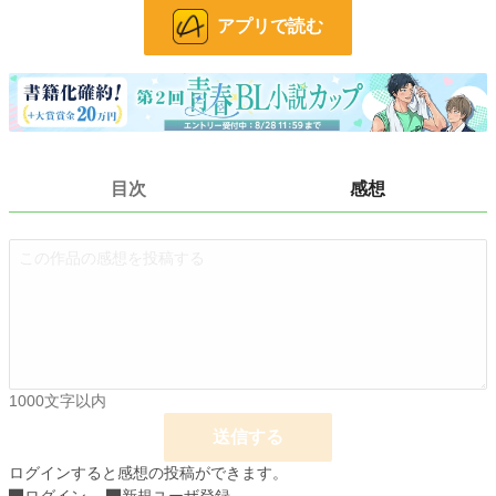
す。
アプリで読む
ほのぼのハッピーエンドです。
※⇒18禁シーンあり
小説
228,863 位 / 228,863 件
BL
31,441 位 / 31,441 件
お気に入り
54
目次
感想
24h.ポイント
0 pt
文字数
876,617
更新日時
2019.04.29 00:00
初回公開日時
2019.01.15 18:18
初回完結日時
2019.04.29 00:32
1000文字以内
週間ポイント
7 pt (78,785 位)
送信する
月間ポイント
91 pt (67,482 位)
ログインすると感想の投稿ができます。
年間ポイント
1,246 pt (78,889 位)
ログイン
新規ユーザ登録