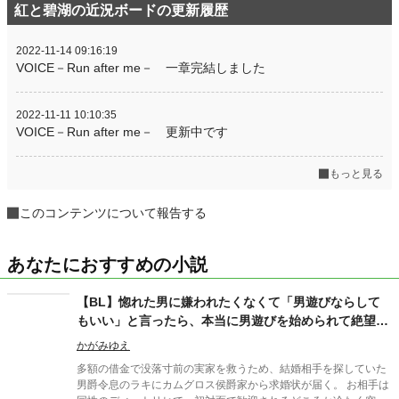
紅と碧湖の近況ボードの更新履歴
2022-11-14 09:16:19
VOICE－Run after me－ 一章完結しました
2022-11-11 10:10:35
VOICE－Run after me－ 更新中です
もっと見る
このコンテンツについて報告する
あなたにおすすめの小説
【BL】惚れた男に嫌われたくなくて「男遊びならして
もいい」と言ったら、本当に男遊びを始められて絶望し
ている侯爵令息の話
かがみゆえ
多額の借金で没落寸前の実家を救うため、結婚相手を探していた
男爵令息のラキにカムグロス侯爵家から求婚状が届く。 お相手は