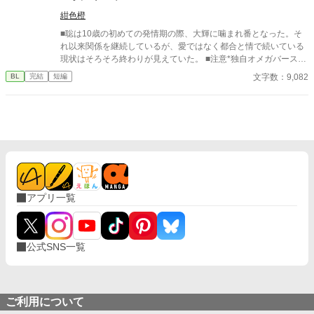
紺色橙
■聡は10歳の初めての発情期の際、大輝に噛まれ番となった。そ
れ以来関係を継続しているが、愛ではなく都合と情で続いている
現状はそろそろ終わりが見えていた。 ■注意*独自オメガバース設
定。■『それは愛か本能か』と同じ世界設定です。関係は一切な
文字数：9,082
BL
完結
短編
し。
アプリ一覧
公式SNS一覧
ご利用について