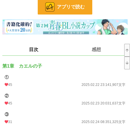
アプリで読む
オリジナルでは初めて書くオメガバースのお話です。お尻たたきのためにとりあ
えず投稿を初めてみます。
ふんわりとしたオリジナルオメガバ設定もあります。
母子はそれぞれ総受けです。色んな男性と関係を結びます。
追記：受けの女装、道具を使ってのプレイ、輪姦などもあります。
基本的に受けがひどい目に合う話ですので、苦手な方は読むのをお控えくださ
い。
目次
感想
小説
37,130 位 / 228,637 件
第1章 カエルの子
BL
9,886 位 / 31,391 件
お気に入り
54
①
45
2025.02.22 23:14
1,907文字
24h.ポイント
7 pt
②
文字数
63,442
45
2025.02.23 20:03
1,637文字
更新日時
2025.05.17 09:40
③
初回公開日時
2025.02.22 23:14
31
2025.02.24 08:35
1,325文字
週間ポイント
42 pt (48,661 位)