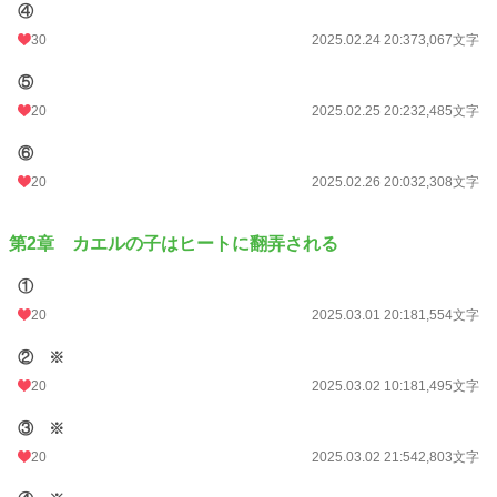
④
月間ポイント
168 pt (54,960 位)
30
2025.02.24 20:37
3,067文字
年間ポイント
4,557 pt (47,984 位)
⑤
累計ポイント
30,662 pt (57,571 位)
20
2025.02.25 20:23
2,485文字
⑥
20
2025.02.26 20:03
2,308文字
第2章 カエルの子はヒートに翻弄される
①
20
2025.03.01 20:18
1,554文字
② ※
20
2025.03.02 10:18
1,495文字
③ ※
20
2025.03.02 21:54
2,803文字