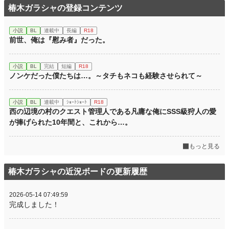
椿木ガラシャの登録コンテンツ
小説
BL
連載中
長編
R18
前世、俺は『慰み者』だった。
小説
BL
完結
短編
R18
ノンケだった僕たちは…。～タチもネコも経験させられて～
小説
BL
連載中
ｼｮｰﾄｼｮｰﾄ
R18
西の辺境の村のクエスト管理人である凡庸な俺にSSS級狩人の愛
が捧げられた10年間と、これから…。
もっと見る
椿木ガラシャの近況ボードの更新履歴
2026-05-14 07:49:59
完成しました！