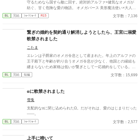
き。
守るためなら国すら敵に回す。絶対的アルファ×健気なオメガが
紡ぐ、甘く危険な愛の物語。 オメガバース 美形魔法使い×大人し
い異世界転移者元司書 魔法世界×獣人世界
文字数：7,136
BL
完結
ｼｮｰﾄｼｮｰﾄ
R15
繋ぎの婚約を契約通り解消しようとしたら、王宮に溺愛
軟禁されました
こたま
エレンは子爵家のオメガ令息として産まれた。年上のアルファの
王子殿下と年齢が釣り合うオメガ令息が少なく、他国との縁組も
纏まらないため家格は低いが繋ぎとして一応婚約をしている。王
子のことは兄のように慕っており、初恋の人ではあるけれど、契
文字数：15,699
BL
完結
短編
約終了時期か王子に想い人が現れた時には解消されるものと考え
ていた。ところが婚約解消時期の直前に王子宮に軟禁された。結
婚を承諾するまでここから出さないと王子から溢れるほどの愛を
αに軟禁されました
与えられる。ハッピーエンドオメガバースBLです。
雪兎
支配的なαに閉じ込められたΩ。だがそれは、愛のはじまりだった
――。
文字数：2,577
BL
完結
ｼｮｰﾄｼｮｰﾄ
上手に啼いて