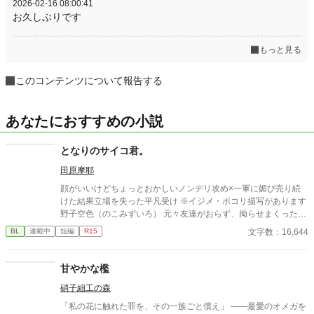
2026-02-16 08:00:41
お久しぶりです
もっと見る
このコンテンツについて報告する
あなたにおすすめの小説
となりのサイコ君。
田原摩耶
顔がいいけどちょっとおかしいノンデリ攻め×一軍に媚び売り続
けた結果立場を失った平凡受け ※イジメ・ボコリ描写があります
野子空色（のこみずいろ） 元々友達がおらず、拗らせまくった末
に高校デビューで一軍の仲間入りしたくてプライド捨ててきた。
文字数：16,644
BL
連載中
短編
R15
周りを見下している。無事寿々のせいで転落し、サンドバッグ行
き。柚木のために日々寿々の弱味を探してる。 寿々功運（すずこ
ううん） 顔だけで生きてきた。マイペースでデリカシーはない。
甘やかな檻
パーソナルスペースもおかしいし空気は読まない。でも顔がいい
硝子細工の森
のでモテる。 柚木（ゆずき） 一軍。普通にクズ。寿々の弱味を野
子に探らせてる。 奈頭（なず） 一軍。柚木の取り巻き１。女好
「私の花に触れた罪を、その一族ごと償え」 ――最愛のオメガを