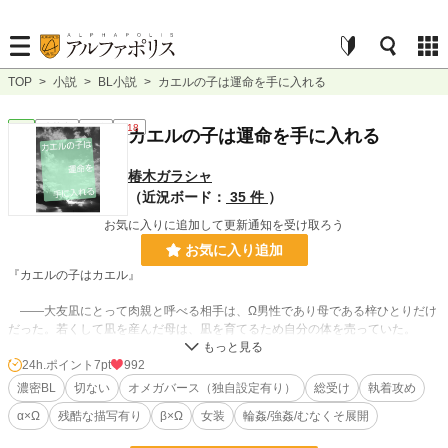
TOP
>
小説
>
BL小説
>
カエルの子は運命を手に入れる
BL
連載中
長編
R18
カエルの子は運命を手に入れる
椿木ガラシャ
（近況ボード：
35 件
）
お気に入りに追加して更新通知を受け取ろう
お気に入り追加
『カエルの子はカエル』
――大友凪にとって肉親と呼べる相手は、Ω男性であり母である梓ひとりだけ
だった。若くして凪を産んだ母は、凪を育てるため自分の体を売っていた。
梓が体を売っていることは小さな街では周知の事実だった。客である男たち
は、凪が通う小学校の保護者や関係者も多く、凪は色眼鏡で見られることが多か
24h.ポイント
7pt
992
った。
濃密BL
切ない
オメガバース（独自設定有り）
総受け
執着攻め
凪に唯一やさしくしてくれるのは、同じクラスの『しゅうくん』だけだった。
α×Ω
残酷な描写有り
β×Ω
女装
輪姦/強姦/むなくそ展開
そんな中、梓を番にと望むαが現れ、梓と凪は、幸せになるはずだった…。