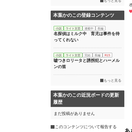
もっと見る
本葉かのこの登録コンテンツ
小説
ライト文芸
連載中
長編
名探偵はミルク中 育児は事件を待
ってくれない
小説
ライト文芸
完結
長編
R15
嘘つきロリータと誘拐犯とハーメル
ンの笛
もっと見る
本葉かのこの近況ボードの更新
履歴
まだ投稿がありません
このコンテンツについて報告する
あ