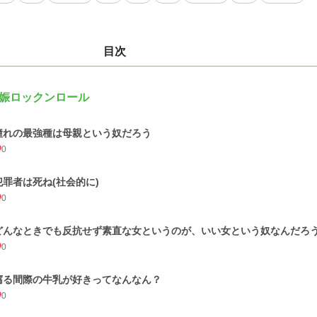
目次
娠ロックンロール
憧れの最強種は母親という奴だろう
0
犯罪者は死ね(社会的に)
0
どんなときでも反抗せず素直な女というのが、いい女という奴なんだろ
0
腐る間際の牛乳が好きってなんなん？
0