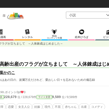
Web
稿漫画
レンタル
絵本ひろば
ビジ
コンテンツ大賞
フラグが立ちまして ～人体錬成はじめました～
高齢出産のフラグが立ちまして ～人体錬成はじ
葉かのこ
れはあの日の、波瀾万丈だけれど、愛おしい日々を忘れないための備忘録
24h.ポイント
0pt
0
228,679
9,589
位 / 228,679件
位 / 9,589件
説
ライト文芸
日常
恋愛
女主人公
妊娠
現代
不屈
赤ちゃん
出産
コメディ