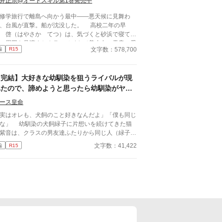
井正宗@オートスキル第1巻発売中
学旅行で離島へ向かう最中――悪天候に見舞わ
、台風が直撃。船が沈没した。 高校二年の早
 啓（はやさか てつ）は、気づくと砂浜で寝てい
。周囲を見渡すとクラスメイトで美少女の天音 愛
文字数：578,700
編
R15
あまね まな）が隣に倒れていた。 どうやら、
流して流されていたようだった。 帰ろうにも島
『無人島』。 しばらくは島で生きていくしかな
【完結】大好きな幼馴染を狙うライバルが現
なった。天音と共に無人島サバイバルをしていくの
が……クラスの女子が次々に見つかり、やがてハー
れたので、諦めようと思ったら幼馴染がヤン
男一人と女子十五人で……取り合いに発
デレ化して激重感情を向けてきた。
ース皇命
！？
実はオレも、犬飼のこと好きなんだよ」「僕も同じ
な」 幼馴染の犬飼緑子に片想いを続けてきた猫
紫音は、クラスの男友達ふたりから同じ人（緑子）
好きになっていることを告白される。 紫音の背
文字数：41,422
編
R15
を押すため、友達ふたりなりのサポートだったのだ
、なんと紫音はライバルが強力すぎると感じて幼馴
への恋を諦めてしまった……！ 勘違いをした紫
。 すっかり緑子のことを諦めて学校生活を送る
、幼馴染の緑子は紫音からの求愛がなくなり、焦り
疑問で混乱。自分もずっと紫音のことが好きだった
とに気づく。 しかし気づいてからではもう遅
。紫音はすでに所属する部活動の先輩である鹿内み