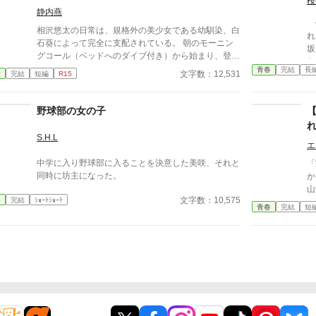
桜
もいいや
たび、翔太の心は揺れていく。 大人の女性と大学
静内燕
修
生、甘くちょっぴり刺激的な同居生活（？）がはじま
相沢悠太の日常は、規格外の美少女である幼馴染、白
れ
る。
石葵によって完全に支配されている。 朝のモーニン
坂
グコール（ベッドへのダイブ付き）から始まり、登校
た
中の腕組み、そして「あーん」が義務付けられた手作
青春
完結
長
（
文字数：12,531
愛
完結
短編
R15
り弁当。誰もが羨むラブラブっぷりだが、悠太はこれ
漂
を「家族愛」だと頑なに誤解（無視）している。
は
「ゆーたは私の運命の相手なんだもん！」と、葵のデ
野球部の女の子
く
レデレは今日も過剰の一途。周囲の冷やかしや、葵を
だ
狙う男子生徒のプレッシャーが高まる中、悠太の**
レムに。 
S.H.L
「幼馴染フィルター」**はついに限界を迎える。 この
エ
展
溺愛っぷり、いつまで「家族」で通せるのか？ 甘す
中学に入り野球部に入ることを決意した美咲、それと
「
ぎる日常が、悠太の鈍感な理性を溶かし尽くす――最
同時に坊主になった。
か
初からクライマックスの、超高濃度イチャイチャ・ラ
山
ブコメ、開幕！
文字数：10,575
春
完結
ｼｮｰﾄｼｮｰﾄ
を
青春
完結
短
中
が
染
音
が
と
こ
い