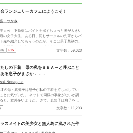
百合ランジェリーカフェにようこそ！
富 つかさ
人公、下条藍はバイトを探すちょっと胸が大きい
通の女子大生。ある日、同じサークルの先輩からバ
ト先を紹介してもらうのだが、そこは男子禁制のカ
ェ併設ランジェリーショップで！？ ちょっとハ
文字数：59,023
長編
R15
ンチなお仕事カフェライフ、始まります！！ ※こ
物語はフィクションであり実在の人物・団体・法律
一切関係ありません。 表紙画像はAIイラストで
わたしの下着 母の私をＢＢＡ～と呼ぶこと
。下着が生成できないのでビキニで代用していま
。
のある息子がまさか．．．
isakiNonagase
9才の母・真知子は息子が私の下着を持ち出してい
ことに気づいた。 ネットで同様の事象がないか調
と、案外多いようだ。 さて、真知子は息子を問
詰める？ それとも気づかないふりを続けてあげる
文字数：11,293
編
か？ そのほかに外伝も綴りました。
クラスメイトの美少女と無人島に流された件