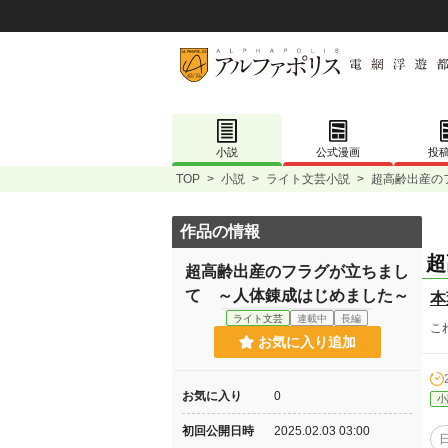
小説
公式漫画
投
TOP
>
小説
>
ライト文芸小説
>
超高齢出産の
作品の情報
超
超高齢出産のフラグが立ちまし
て ～人体錬成はじめました～
本
ライト文芸
連載中
長編
こ
お気に入り追加
お気に入り
0
小
初回公開日時
2025.02.03 03:00