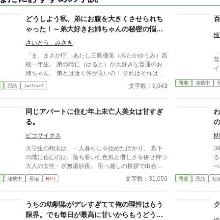
どうしよう私、弟にお腹を大きくさせられち
ゃった！～弟大好きお姉ちゃんの秘密の悩み
楠
～
さいとう みさき
主
「ま、まさか!?」 あたし三鷹優美（みたかゆうみ）高
普
校一年生。 弟の晴仁（はると）が大好きな普通のお
イ
姉ちゃん。 弟とは凄く仲が良いの！ それはそれはも
フ
のすごく‥‥‥ 「あん、晴仁いきなりそんなのお口
青春
連載中
レ
文字数：9,943
愛
完結
ｼｮｰﾄｼｮｰﾄ
に入らないよぉ～♡」 そんな関係のあたしたち。 で
の
もある日トイレであたしはアレが来そうなのになかな
とは
か来ないのも気にもせずスカートのファスナーを上げ
同じアパートに住む年上未亡人美女は甘すぎ
す
ると‥‥‥ 「うそっ！ お腹が出て来てる!?」 お姉
す
る。
ちゃんの秘密の悩みです。
ピコサイクス
M
大学生の翔太は、一人暮らしを始めたばかり。 真下
3
の階に住むのは、落ち着いた色気と優しさを併せ持つ
る
大人の女性・水無瀬紗夜。 引っ越しの挨拶で出会っ
べる
た瞬間、翔太は心を奪われてしまう。 偶然にもアル
い
文字数：31,050
春
連載中
長編
R15
青春
完結
短
バイト先のスーパーで再会した彼女は、翔太をすぐに
採用し、温かく仕事を教えてくれる存在だった。 あ
る日の仕事帰り、ふたりで過ごす時間が増えていき―
うちの幼馴染がデレすぎてて俺の理性はもう
―そして気づけば紗夜の部屋でご飯をご馳走になるほ
限界。でも毎日が最高に甘いからもうどうで
ど親密に。 優しくて穏やかで――その色気に触れる