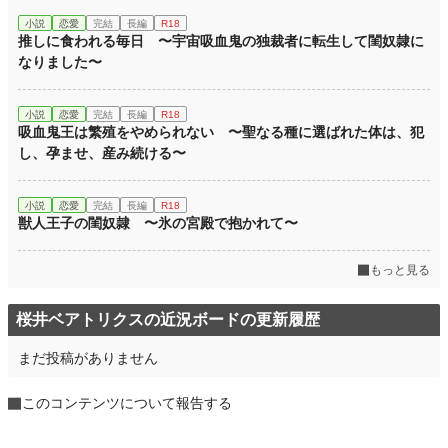
小説
恋愛
完結
長編
R18
推しに食われる毎日 〜宇宙吸血鬼の独裁者に転生して閨奴隷に
なりました〜
小説
恋愛
完結
長編
R18
吸血鬼王は繁殖をやめられない 〜聖なる種に選ばれた体は、犯
し、孕ませ、産み続ける〜
小説
恋愛
完結
長編
R18
獣人王子の閨奴隷 〜氷の宮殿で抱かれて〜
もっと見る
桜井ベアトリクスの近況ボードの更新履歴
まだ投稿がありません
このコンテンツについて報告する