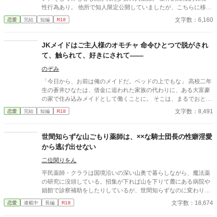
性行為あり。 他所で知人限定公開していましたが、こちらに移し
ました。 全3話完結済みです。
文字数：6,160
恋愛
完結
短編
R18
JKメイドはご主人様のオモチャ 命令ひとつで脱がされ
て、触られて、好きにされて――
のぞみ
「今日から、お前は俺のメイドだ。ベッドの上でもな」 高校二年
生の蒼井ひなたは、借金に追われた家族の代わりに、ある大富豪
の家で住み込みメイドとして働くことに。 そこは、まるでおとぎ
話に出てきそうな大きな洋館。 でも、そこで待っていたのは、同
文字数：8,491
恋愛
完結
短編
R18
じ高校に通うちょっと有名な男の子――完璧だけど性格が超ドS
な御曹司、天城 蓮だった。 昼間は生徒会長、夜は…ご主人様？
しかも、彼の命令はちょっと普通じゃない。 「掃除だけじゃダメ
世間知らずな山ごもり薬師は、××な騎士団長の性癖淫愛
だろ？ ご主人様の癒しも、メイドの大事な仕事だろ？」 手を握
から逃げ出せない
られるたび、耳元で囁かれるたび、心臓がバクバクする。 なの
に、ひなたの体はどんどん反応してしまって…。 怒ったり照れた
二位関りをん
りしながらも、次第に蓮に惹かれていくひなた。 だけど、彼には
平民薬師・クララは国境沿いの深い山奥で暮らしながら、魔法薬
まだ知られていない秘密があって―― 「…ほんとは、ずっと前か
の研究に没頭している。招集が下れば山を下りて麓にある病院や
ら、私…」 ただのメイドなんかじゃ終わりたくない。 恋と欲望が
娼館で診察補助をしたりしているが、世間知らずなのに変わりは
交差する、ちょっぴり危険な主従ラブストーリー。
ない。 ある日、山の中で倒れている男性を発見。彼はなんと騎士
文字数：18,674
恋愛
連載中
長編
R18
団長・レイルドで女嫌いの噂を持つ人物だった。 当然女嫌いの噂
なんて知らないクララは良心に従い彼を助け、治療を施す。 だ