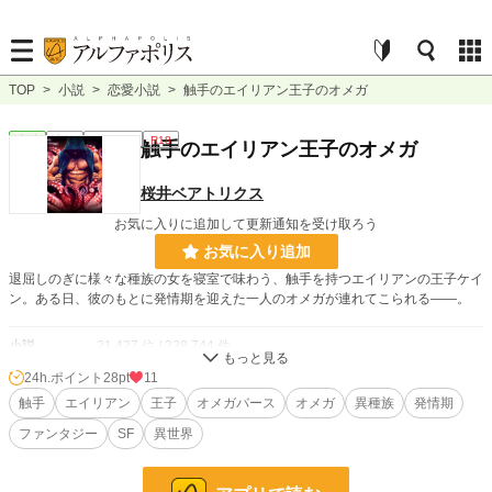
TOP
>
小説
>
恋愛小説
>
触手のエイリアン王子のオメガ
恋愛
完結
ｼｮｰﾄｼｮｰﾄ
R18
触手のエイリアン王子のオメガ
桜井ベアトリクス
お気に入りに追加して更新通知を受け取ろう
お気に入り追加
退屈しのぎに様々な種族の女を寝室で味わう、触手を持つエイリアンの王子ケイ
ン。ある日、彼のもとに発情期を迎えた一人のオメガが連れてこられる——。
小説
21,427 位 / 228,744 件
24h.ポイント
28pt
11
恋愛
9,330 位 / 66,363 件
触手
エイリアン
王子
オメガバース
オメガ
異種族
発情期
お気に入り
2
ファンタジー
SF
異世界
24h.ポイント
28 pt