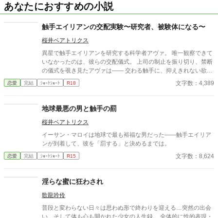
あなたにおすすめの小説
触手エイリアンの交配実験〜研究者、被験体になる〜
桜井ベアトリクス
異星で触手エイリアンを研究する科学者アヴァ。 唯一観察できて
いなかったのは、彼らの交配儀式。 上司の制止を振り切り、禁断
の儀式を覗き見たアヴァは―― 交わる触手に、抑えきれない欲望
を覚える。 「私も……私も交配したい」 太く長い触手が、体の奥
文字数：4,389
恋愛
完結
ｼｮｰﾄｼｮｰﾄ
R18
深くまで侵入してくる。 研究者が、快楽の実験体になる夜。
地球最悪の男と触手の罰
桜井ベアトリクス
イーサン・マロイは地球で最も裕福な男だった——触手エイリア
ンが到着して、彼を「罰する」と決めるまでは。
文字数：8,624
恋愛
完結
ｼｮｰﾄｼｮｰﾄ
R15
淫らな蜜に狂わされ
歌龍吟伶
普段と変わらない日々は思わぬ形で終わりを迎える…突然の出会
い、そして体も心も開かれた少女の人生録。 全体的に性的表現・