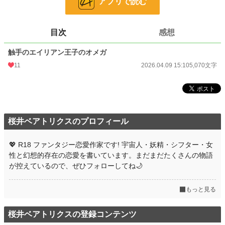
アプリで読む
文字数
5,070
更新日時
2026.04.09 15:10
目次
感想
初回公開日時
2026.04.09 15:10
触手のエイリアン王子のオメガ
初回完結日時
2026.04.09 15:10
11
2026.04.09 15:10
5,070文字
週間ポイント
211 pt (24,139 位)
月間ポイント
1,143 pt (22,348 位)
年間ポイント
9,860 pt (31,619 位)
桜井ベアトリクスのプロフィール
累計ポイント
10,000 pt (96,691 位)
💖 R18 ファンタジー恋愛作家です! 宇宙人・妖精・シフター・女
性と幻想的存在の恋愛を書いています。まだまだたくさんの物語
が控えているので、ぜひフォローしてね🌙
もっと見る
桜井ベアトリクスの登録コンテンツ