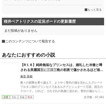
もっと見る
桜井ベアトリクスの近況ボードの更新履歴
まだ投稿がありません
このコンテンツについて報告する
あなたにおすすめの小説
【R１８】純粋無垢なプリンセスは、婚礼した冷徹と噂
される美麗国王に三日三晩の初夜で蕩かされるほど溺愛
される
奏音 美都
数々の困難を乗り越えて、ようやく誓約の儀を交わしたグレート
ブルタン国のプリンセスであるルチアとシュタート王国、国王の
クロード。 けれど、それぞれの執務に追われ、誓約の儀から二ヶ
月経っても夫婦の時間を過ごせずにいた。 そんなある日、ルチア
文字数：87,481
恋愛
完結
長編
R18
の元にクロードから別邸への招待状が届けられる。そこで三日三
晩の甘い蕩かされるような初夜を過ごしながら、クロードの過去