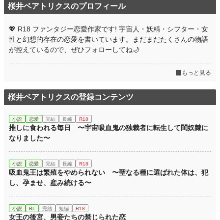
桜井ベアトリクスのプロフィール
💖 R18 ファンタジー恋愛作家です! 宇宙人・妖精・シフター・女
性と幻想的存在の恋愛を書いています。まだまだたくさんの物語
が控えているので、ぜひフォローしてね🌙
もっと見る
桜井ベアトリクスの登録コンテンツ
小説
恋愛
完結
長編
R18
推しに食われる毎日 〜宇宙吸血鬼の独裁者に転生して閨奴隷に
なりました〜
小説
恋愛
完結
長編
R18
吸血鬼王は繁殖をやめられない 〜聖なる種に選ばれた体は、犯
し、孕ませ、産み続ける〜
小説
BL
完結
短編
R18
女王の後宮、男妾たちの禁じられた恋