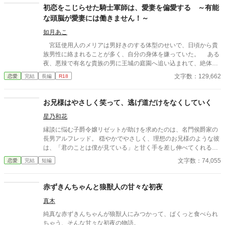
を知ることになる。 ２人の出会いを描いた作品はこちら 「純粋無
初恋をこじらせた騎士軍師は、愛妻を偏愛する ～有能
垢なプリンセスを野盗から助け出したのは、冷徹と噂される美麗
な頭脳が愛妻には働きません！～
国王でした」https://www.alphapolis.co.jp/novel/702276663/4434
43630 ２人の誓約の儀を描いた作品はこちら 「純粋無垢なプリン
如月あこ
セスは、冷徹と噂される美麗国王と誓約の儀を結ぶ」 https://ww
宮廷使用人のメリアは男好きのする体型のせいで、日頃から貴
w.alphapolis.co.jp/novel/702276663/183445041
族男性に絡まれることが多く、自分の身体を嫌っていた。 ある
夜、悪辣で有名な貴族の男に王城の庭園へ追い込まれて、絶体絶
命のピンチに陥る。 懸命に守ってきた純潔がついに散らされて
文字数：129,662
恋愛
完結
長編
R18
しまう！ と、恐怖に駆られるメリアを助けたのは『騎士軍師』
という特別な階級を与えられている、策士として有名な男ゲオル
グだった。 メリアはゲオルグの提案で、大切な人たちを守るた
お兄様はやさしく笑って、逃げ道だけをなくしていく
めに、彼と契約結婚をすることになるが――。 騎士軍師（4
星乃和花
0歳）×宮廷使用人（22歳） ひたすら不器用で素直な二人の、
両片想いむずむずストーリー。 ※ヒロインは、むちっとした体型
縁談に悩む子爵令嬢リゼットが助けを求めたのは、名門侯爵家の
（太っているわけではないが、本人は太っていると思い込んでい
長男アルフレッド。 穏やかでやさしく、理想のお兄様のような彼
る）
は、「君のことは僕が見ている」と甘く手を差し伸べてくれる。
送り迎え、花や手紙、完璧なエスコート。 守られているだけのは
文字数：74,055
恋愛
完結
短編
ずが、気づけば周囲には「彼女はもうノースウェル侯爵家のも
の」という空気ができあがっていて――。 ふわふわ優しいのに、
実はかなり策略家。 やさしく逃げ道をなくしてくるお兄様系ヒー
赤ずきんちゃんと狼獣人の甘々な初夜
ローに、恋愛に疎い令嬢がじわじわ囲い落とされていく、甘くて
真木
幸せな溺愛ラブストーリー。 ――「待つよ」と言いながら、外堀
はきっちり埋めてくる―― （完結済ー本編10話＋後日談２話）
純真な赤ずきんちゃんが狼獣人にみつかって、ぱくっと食べられ
ちゃう、そんな甘々な初夜の物語。