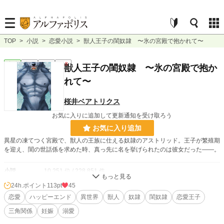
TOP
>
小説
>
恋愛小説
>
獣人王子の閨奴隷 〜氷の宮殿で抱かれて〜
恋愛
完結
長編
R18
獣人王子の閨奴隷 〜氷の宮殿で抱か
れて〜
桜井ベアトリクス
お気に入りに追加して更新通知を受け取ろう
お気に入り追加
異星の凍てつく宮殿で、獣人の王族に仕える奴隷のアストリッド。王子が繁殖期
を迎え、閨の世話係を求めた時、真っ先に名を挙げられたのは彼女だった——。
小説
10,251 位 / 228,851 件
24h.ポイント
113pt
45
恋愛
4,557 位 / 66,374 件
恋愛
ハッピーエンド
異世界
獣人
奴隷
閨奴隷
恋愛王子
お気に入り
18
三角関係
妊娠
溺愛
24h.ポイント
113 pt