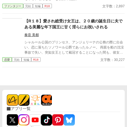
文字数：2,897
ファンタジー
完結
短編
R18
【R１８】愛され総受け女王は、２０歳の誕生日に夫で
ある美麗な年下国王に甘く淫らにお祝いされる
奏音 美都
シャルール公国のプリンセス、アンジェリーナの公務の際に出会
い、恋に落ちたソノワール公爵であったルノー。 両親を船の沈没
事故で失い、突如女王として戴冠することになった間も、彼女を
支え続けた。 それから幾つもの困難を乗り越え、ルノーはアンジ
文字数：30,227
恋愛
完結
短編
R18
ェリーナと婚姻を結び、単なる女王の夫、王配ではなく、自らも
執政に取り組む国王として戴冠した。 夫婦となって初めて迎える
アンジェリーナの誕生日。ルノーは彼女を喜ばせようと、画策す
る。
アプリ一覧