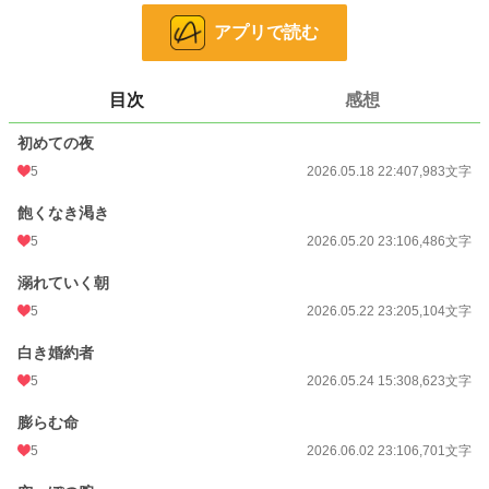
アプリで読む
文字数
82,522
更新日時
2026.06.14 23:10
目次
感想
初回公開日時
2026.05.18 22:40
初めての夜
初回完結日時
2026.06.20 09:08
5
2026.05.18 22:40
7,983文字
週間ポイント
486 pt (14,815 位)
飽くなき渇き
月間ポイント
2,619 pt (13,397 位)
5
2026.05.20 23:10
6,486文字
年間ポイント
20,374 pt (19,877 位)
溺れていく朝
累計ポイント
20,761 pt (69,889 位)
5
2026.05.22 23:20
5,104文字
白き婚約者
5
2026.05.24 15:30
8,623文字
膨らむ命
5
2026.06.02 23:10
6,701文字