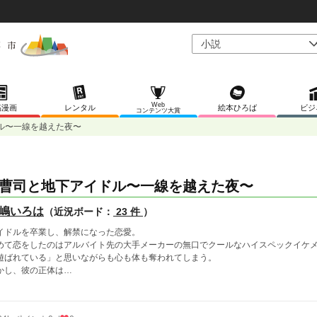
Web
稿漫画
レンタル
絵本ひろば
ビジ
コンテンツ大賞
ル〜一線を越えた夜〜
曹司と地下アイドル〜一線を越えた夜〜
嶋いろは
（近況ボード：
23 件
）
イドルを卒業し、解禁になった恋愛。
めて恋をしたのはアルバイト先の大手メーカーの無口でクールなハイスペックイケ
遊ばれている」と思いながらも心も体も奪われてしまう。
かし、彼の正体は…