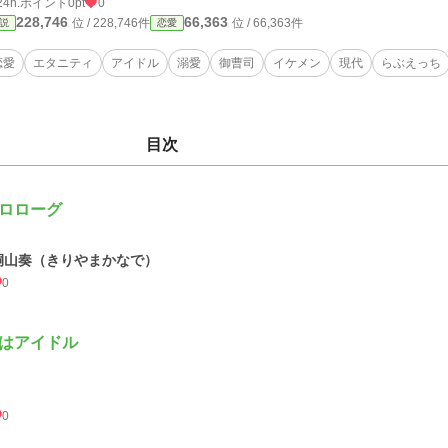
24h.ポイント
0pt
0
228,746
66,363
位 / 228,746件
位 / 66,363件
説
恋愛
恋愛
エタニティ
アイドル
溺愛
御曹司
イケメン
現代
らぶえっち
目次
ロローグ
桐山奏（きりやまかなで）
0
はアイドル
0