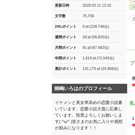
更新日時
2020.02.11 12:16
小
文字数
75,758
24h.ポイント
0 pt (228,746位)
週間ポイント
28 pt (56,925位)
月間ポイント
91 pt (67,482位)
年間ポイント
1,610 pt (72,545位)
プ
累計ポイント
131,175 pt (25,908位)
桐嶋いろはのプロフィール
イケメンと美女率高めの恋愛小説書
私
いています。恋愛小説大賞に応募し
ています。投票よろしくお願いしま
1
す( ^ω^ )皆さまのお気に入りや感想
が励みになります！！