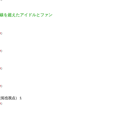
線を超えたアイドルとファン
0
0
0
0
（拓也視点）１
0