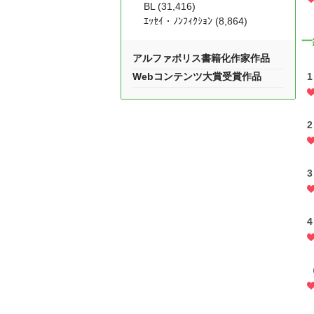
BL (31,416)
ｴｯｾｲ・ﾉﾝﾌｨｸｼｮﾝ (8,864)
一
アルファポリス書籍化作家作品
Webコンテンツ大賞受賞作品
1
2
3
4