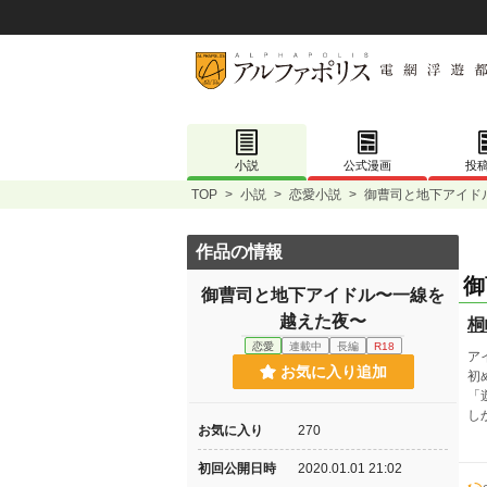
小説
公式漫画
投
TOP
>
小説
>
恋愛小説
>
御曹司と地下アイド
作品の情報
御
御曹司と地下アイドル〜一線を
越えた夜〜
桐
恋愛
連載中
長編
R18
ア
お気に入り追加
初
「
し
お気に入り
270
初回公開日時
2020.01.01 21:02