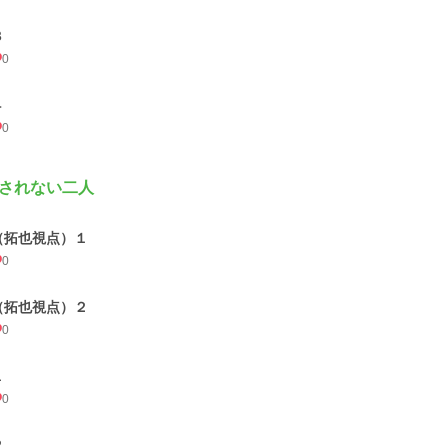
３
0
４
0
されない二人
（拓也視点）１
0
（拓也視点）２
0
１
0
２