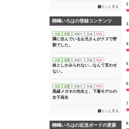
2
もっと見る
桐嶋いろはの登録コンテンツ
3
小説
恋愛
連載中
長編
R18
隣に住んでいるお兄さんがクズで野
4
獣でした。
小説
恋愛
連載中
長編
R18
5
妹としかみられない…なんて言わせ
ない。
6
小説
恋愛
連載中
長編
R18
黒縁メガネの先生と、下着モデルの
女子高生
7
もっと見る
8
桐嶋いろはの近況ボードの更新