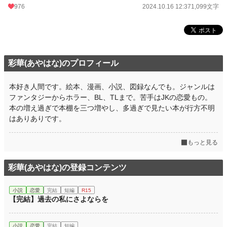
976
2024.10.16 12:37
1,099文字
彩華(あやはな)のプロフィール
本好き人間です。絵本、漫画、小説、図録なんでも。ジャンルは
ファンタジーからホラー、BL、TLまで。苦手はJKの恋愛もの。
本の増え過ぎで本棚を三つ増やし、多過ぎで見たい本が行方不明
はありありです。
もっと見る
彩華(あやはな)の登録コンテンツ
小説
恋愛
完結
短編
R15
【完結】過去の私にさよならを
小説
恋愛
完結
短編