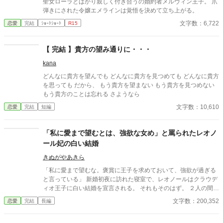
聖女ローラとばかり親しく付き合うの婚約者メルヴィン王子。 爪
弾きにされた令嬢エメラインは覚悟を決めて立ち上がる。
文字数：6,722
恋愛
完結
ｼｮｰﾄｼｮｰﾄ
R15
【 完結 】貴方の望み通りに・・・
kana
どんなに貴方を望んでも どんなに貴方を見つめても どんなに貴方
を思っても だから、 もう貴方を望まない もう貴方を見つめない
もう貴方のことは忘れる さようなら
文字数：10,610
恋愛
完結
短編
「私に愛まで望むとは、強欲な女め」と罵られたレオノ
ール妃の白い結婚
きぬがやあきら
「私に愛まで望むな。褒賞に王子を求めておいて、強欲が過ぎる
と言っている」 新婚初夜に訪れた寝室で、レオノールはクラウデ
ィオ王子に白い結婚を宣言される。 それもそのはず。 ２人の間に
愛はないーーどころか、この結婚はレオノールが魔王討伐の褒美
文字数：200,352
恋愛
完結
長編
にと国王に要求したものだった。 でも、王子を望んだレオノール
にもそれなりの理由がある。 美しく気高いクラウディオ王子を欲