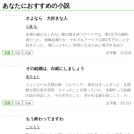
あなたにおすすめの小説
さよなら 大好きな人
小夏 礼
女神の娘かもしれない紫の瞳を持つアーリアは、第2王子の婚約
者だった。 政略結婚だが、それでもアーリアは第2王子のことが
好きだった。 彼にふさわしい女性になるために努力するほど。 し
かし、アーリアのそんな気持ちは、 ある日、第2王子によって踏
文字数：21,026
恋愛
完結
短編
み躙られることになる…… ※本編は悲恋です。 ※裏話や番外編を
読むと本編のイメージが変わりますので、悲恋のままが良い方は
ご注意ください。 ※本編2(＋0.5)、裏話１、番外編２の計5(＋0.
その結婚は、白紙にしましょう
5)話です。
香月まと
リュミエール王国が姫、ミレナシア。 彼女はずっとずっと、王国
騎士団の若き団長、カインのことを想っていた。 念願叶って結婚
の話が決定した、その夕方のこと。 浮かれる姫を前にして、カイ
ンの口から出た言葉は「白い結婚にとさせて頂きたい」 身分とか
文字数：25,317
恋愛
完結
短編
立場とか何とか話しているが、姫は急速にその声が遠くなってい
くのを感じる。 けれど、他でもない憧れの人からの嘆願だ。姫は
にっこりと笑った。 「分かりました。その提案を、受け入れ─
もう終わってますわ
─」 全然受け入れられませんけど！？ 形だけの結婚を了承しつつ
こもろう
も、心で号泣してる姫。 武骨で不器用な王国騎士団長。 二人を中
心に巻き起こった、割と短い期間のお話。