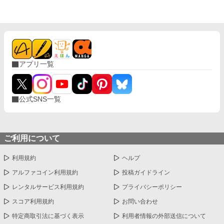
しいと願った気持ちは本物だ。 だからいくら冷遇されようが、嫌
がらせを受けようが心は揺るがない。 どこまでも逞しく、軽薄そ
うでいて賢い。どこか憎めない魅力を持ったレオノールに、やが
てクラウディオの心は……。 すれ違い、拗れる２人に愛は生まれ
るのか？ 焦ったい恋と陰謀＋バトルのラブファンタジー。
アプリ一覧
公式SNS一覧
ご利用について
利用規約
ヘルプ
アルファコイン利用規約
投稿ガイドライン
レンタルサービス利用規約
プライバシーポリシー
スコア利用規約
お問い合わせ
特定商取引法に基づく表示
利用者情報の外部送信について