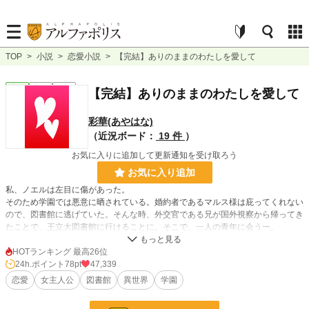
TOP
>
小説
>
恋愛小説
>
【完結】ありのままのわたしを愛して
恋愛
完結
長編
【完結】ありのままのわたしを愛して
彩華(あやはな)
（近況ボード：
19 件
）
お気に入りに追加して更新通知を受け取ろう
お気に入り追加
私、ノエルは左目に傷があった。
そのため学園では悪意に晒されている。婚約者であるマルス様は庇ってくれない
ので、図書館に逃げていた。そんな時、外交官である兄が国外視察から帰ってき
たことで、王立大図書館に行けることに。そこで、一人の青年に会うー。
私は好きなことをしてはいけないの？傷があってはいけないの？
自分が自分らしくあるために私は動き出すー。ありのままでいいよね？
HOTランキング 最高26位
24h.ポイント
78pt
47,339
恋愛
女主人公
図書館
異世界
学園
小説
12,400 位 / 228,619 件
恋愛
5,522 位 / 66,320 件