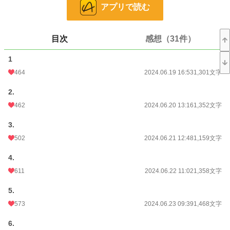
アプリで読む
お気に入り
1,313
24h.ポイント
78 pt
目次
感想（31件）
文字数
104,799
1
更新日時
2024.10.16 12:37
464
2024.06.19 16:53
1,301文字
初回公開日時
2024.06.19 16:53
2.
初回完結日時
462
2024.10.16 12:37
2024.06.20 13:16
1,352文字
週間ポイント
1,062 pt (8,559 位)
3.
502
2024.06.21 12:48
1,159文字
月間ポイント
4,757 pt (8,725 位)
4.
年間ポイント
60,419 pt (9,048 位)
611
2024.06.22 11:02
1,358文字
累計ポイント
1,330,598 pt (4,380 位)
5.
573
2024.06.23 09:39
1,468文字
6.