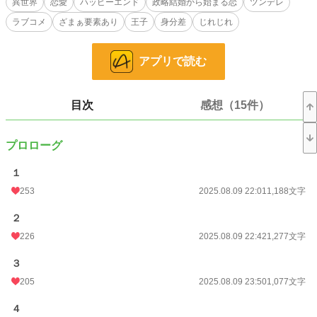
異世界
恋愛
ハッピーエンド
政略結婚から始まる恋
ツンデレ
でも、王子を望んだレオノールにもそれなりの理由がある。
ラブコメ
ざまぁ要素あり
王子
身分差
じれじれ
美しく気高いクラウディオ王子を欲しいと願った気持ちは本物だ。
だからいくら冷遇されようが、嫌がらせを受けようが心は揺るがない。
アプリで読む
どこまでも逞しく、軽薄そうでいて賢い。どこか憎めない魅力を持ったレオノー
ルに、やがてクラウディオの心は……。
すれ違い、拗れる２人に愛は生まれるのか？
焦ったい恋と陰謀＋バトルのラブファンタジー。
目次
感想（15件）
小説
2,869 位 / 228,743 件
プロローグ
恋愛
1,563 位 / 66,363 件
１
お気に入り
765
253
2025.08.09 22:01
1,188文字
24h.ポイント
454 pt
２
文字数
200,352
226
2025.08.09 22:42
1,277文字
更新日時
2026.01.31 21:30
３
初回公開日時
2025.08.09 22:01
205
2025.08.09 23:50
1,077文字
初回完結日時
2026.01.31 22:08
４