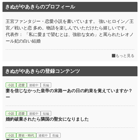
きぬがやあきらのプロフィール
王宮ファンタジー・恋愛小説を書いています。 強いヒロイン／王
宮／戦いと恋 多め。物語を楽しんでいただけたら嬉しいです。
代表作： 「私に愛まで望むとは、強欲な女め」と罵られたレオノ
ール妃の白い結婚
もっと見る
きぬがやあきらの登録コンテンツ
小説
恋愛
連載中
長編
妻を信じなかった皇帝の末路ーあの日の約束を覚えていますか？
ー
小説
恋愛
連載中
短編
婚約破棄されたら隣国の聖女になりました
小説
歴史・時代
連載中
長編