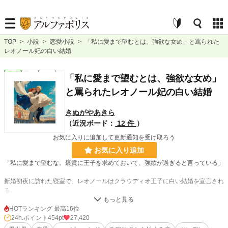
TOP
>
小説
>
恋愛小説
>
「私に愛まで望むとは、強欲な女め」と罵られた
レオノール妃の白い結婚
恋愛
完結
長編
「私に愛まで望むとは、強欲な女め」
と罵られたレオノール妃の白い結婚
きぬがやあきら
（近況ボード：
12 件
）
お気に入りに追加して更新通知を受け取ろう
お気に入り追加
「私に愛まで望むな。褒賞に王子を求めておいて、強欲が過ぎると言っている」
新婚初夜に訪れた寝室で、レオノールはクラウディオ王子に白い結婚を宣言され
る。
それもそのはず。
２人の間に愛はないーーどころか、この結婚はレオノールが魔王討伐の褒美にと
HOTランキング 最高16位
国王に要求したものだった。
24h.ポイント
454pt
27,420