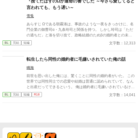
『捨てたはずのΩが運命の番でした ～今さら愛してると
言われても、もう遅い～
雪兎
あらすじ Ωである朝霧湊は、事故のような一夜をきっかけに、名
門企業の御曹司α・九条玲司と関係を持つ。 しかし玲司は「ただ
の過ちだ」と湊を切り捨て、政略結婚のためβの婚約者との未来
を選んだ。 深く傷ついた湊は、彼の前から姿を消す。 数か月後―
文字数：12,313
BL
完結
短編
―。 湊の身体は、これまで誰も知らなかった希少な『遅咲きΩ』
として覚醒する。 その瞬間、玲司は初めて湊こそが運命の番だっ
たと知る。 「戻ってきてくれ」 今さら必死に追いかけてくる玲
転生したら同性の婚約者に毛嫌いされていた俺の話
司。 だが湊の隣には、自分を支え続けてくれた医師のα・神崎伊
鳴海
織がいた。 「あなたは俺を捨てたでしょう」 後悔に苦しむα、執
着する第二のα、そして希少Ωを巡る陰謀。 もう二度と傷つきた
前世を思い出した俺には、驚くことに同性の婚約者がいた。 この
くないΩが最後に選ぶ相手とは――。 捨てた側の後悔と執着が加
世界では同性同士での恋愛や結婚は普通に認められていて、なん
速する、すれ違いオメガバースBL。
と出産だってできるという。 俺は婚約者に毛嫌いされているけれ
ど、それは前世を思い出す前の俺の性格が最悪だったからだ。 我
文字数：14,041
BL
完結
短編
R18
儘で傲慢な俺は、学園でも嫌われ者。 そんな主人公が前世を思い
出したことで自分の行動を反省し、行動を改め、友達を作り、婚
約者とも仲直りして愛されて幸せになるまでの話。