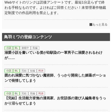
初回公開日時
2025.02.27 23:25
Webサイトのリンクは読後アンケートです。最短1分足らずで終
わる手軽なものです。よければご回答ください！未管理著作物裁
初回完結日時
2025.02.27 23:25
定制度での作品利用を禁止します。
週間ポイント
217 pt (23,775 位)
もっと見る
月間ポイント
637 pt (30,816 位)
年間ポイント
12,820 pt (26,913 位)
鳥羽ミワの登録コンテンツ
累計ポイント
51,412 pt (43,956 位)
小説
BL
連載中
長編
溺愛小説を書いている僕が幼馴染の一軍男子に溺愛されるわけ
が……
小説
BL
完結
短編
R18
囲われ溺愛に気づかない魔術師、うっかり開発した媚薬ポーショ
ンで発情してしまう
小説
BL
完結
長編
R18
【完結】生活能力皆無の漫画家、お世話係の遊び人編集者をうっ
かり沼らせてしまう