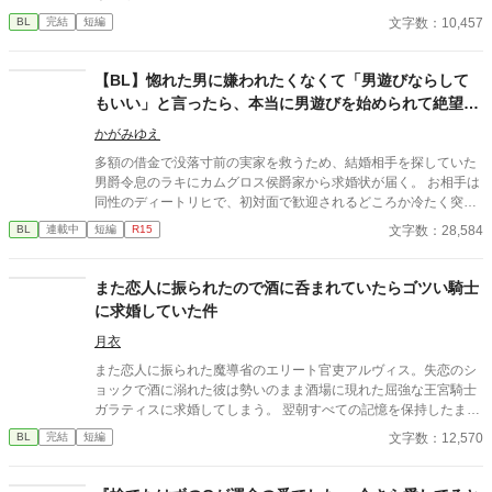
文字数：10,457
BL
完結
短編
【BL】惚れた男に嫌われたくなくて「男遊びならして
もいい」と言ったら、本当に男遊びを始められて絶望し
ている侯爵令息の話
かがみゆえ
多額の借金で没落寸前の実家を救うため、結婚相手を探していた
男爵令息のラキにカムグロス侯爵家から求婚状が届く。 お相手は
同性のディートリヒで、初対面で歓迎されるどころか冷たく突き
放されてしまう。 『必要最低限関わるな』 『愛人を作るな』
文字数：28,584
BL
連載中
短編
R15
『男遊びならしてもいい』 ディートリヒから実家の借金を完済す
る条件を言われたラキは、学園で令息たちとの交流を満喫中。 褒
め上手なラキの周りには可愛い令息が集まり、推し活状態に。 一
また恋人に振られたので酒に呑まれていたらゴツい騎士
方、ディートリヒだけが嫉妬で胃を痛める日々。 ラキへの恋心を
に求婚していた件
隠し続けた不器用侯爵令息に、幸せな未来は訪れるのか？ .
月衣
また恋人に振られた魔導省のエリート官吏アルヴィス。失恋のシ
ョックで酒に溺れた彼は勢いのまま酒場に現れた屈強な王宮騎士
ガラティスに求婚してしまう。 翌朝すべての記憶を保持したまま
絶望するアルヴィスだったが当のガラティスはなぜか本気だっ
文字数：12,570
BL
完結
短編
た。 「安心しろ。俺は誠実な男だ。一度決めたことは覆さない」
逃げようとするエリート魔導師と絶対に逃がさない最強騎士 貢ぎ
体質な男が捕まる強制恋愛コメディのつもりです！！