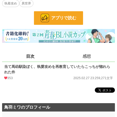
執着攻め
異世界
アーレンは、リチャードの嫉妬を恐れて彼を避ける。だけどこのままじゃダメ
だ！ 一念発起してリチャードの屋敷を訪れると、彼はアーレンへ手錠をかけ
た。
アプリで読む
「俺から逃げようだなんて許さない」
あれ、これ僕に執着してる！？ 混乱するアーレンをよそに、リチャードは甘く
愛を囁いて……。
鈍感おひとよし年上受け vs. 執愛さみしがり年下攻め。今、おひとよし渾身のよ
しよしセックスが幕を開ける――。
※ムーンライトノベルズ、pixiv、アルファポリスへ掲載中
目次
感想
小説
30,096 位 / 228,785 件
当て馬幼馴染ぼく、執愛攻めを再教育していたらこっちが惚れら
BL
7,644 位 / 31,416 件
れた件
353
2025.02.27 23:25
9,271文字
お気に入り
126
24h.ポイント
14 pt
文字数
9,271
鳥羽ミワのプロフィール
更新日時
2025.02.27 23:25