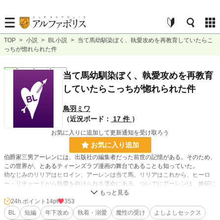
TOP
>
小説
>
BL小説
>
当て馬幼馴染ぼく、執愛攻めを再教育していたらこ
っちが惚れられた件
BL
完結
短編
R18
当て馬幼馴染ぼく、執愛攻めを再教育
していたらこっちが惚れられた件
鳥羽ミワ
（近況ボード：
17 件
）
お気に入りに追加して更新通知を受け取ろう
お気に入り追加
伯爵家三男アーレンには、出版社の編集者だった前世の記憶がある。そのため、
この世界が、とあるティーンズラブ漫画の舞台であることも知っていた。
幼なじみのリリアはヒロイン、アーレンは当て馬。リリアはこれから、ヒーロ
ー・リチャードから執愛を向けられる運命にある。ついでにアーレンは、嫉妬に
狂ったリチャードから殺される運命にある！
そんなの、受け入れられるはずがない。アーレンは、リチャードの健全な精神を
24h.ポイント
14pt
353
育もうとあれこれ構い倒した。その成果もあって、リチャードは心身ともに健康
BL
短編
年下攻め
執着・溺愛
魔性の受け
よしよしセックス
な青年に育つ。だけどある日、怖い顔でリリアとの関係を尋ねられて……。