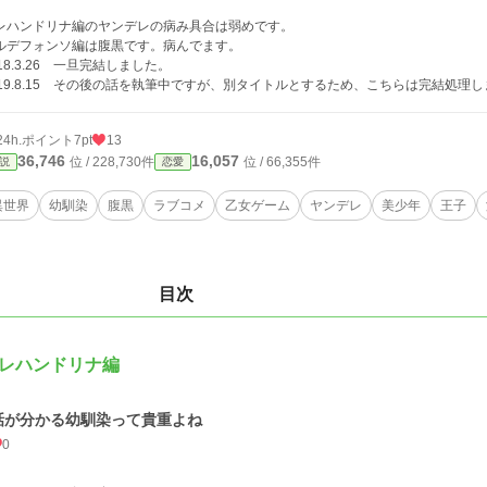
レハンドリナ編のヤンデレの病み具合は弱めです。
ルデフォンソ編は腹黒です。病んでます。
018.3.26 一旦完結しました。
019.8.15 その後の話を執筆中ですが、別タイトルとするため、こちらは完結処理
24h.ポイント
7pt
13
36,746
16,057
位 / 228,730件
位 / 66,355件
説
恋愛
異世界
幼馴染
腹黒
ラブコメ
乙女ゲーム
ヤンデレ
美少年
王子
目次
レハンドリナ編
話が分かる幼馴染って貴重よね
0