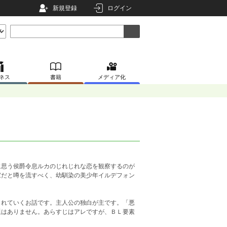
新規登録
ログイン
ネス
書籍
メディア化
に思う侯爵令息ルカのじれじれな恋を観察するのが
家だと噂を流すべく、幼馴染の美少年イルデフォン
まれていくお話です。主人公の独白が主です。「悪
題はありません。あらすじはアレですが、ＢＬ要素