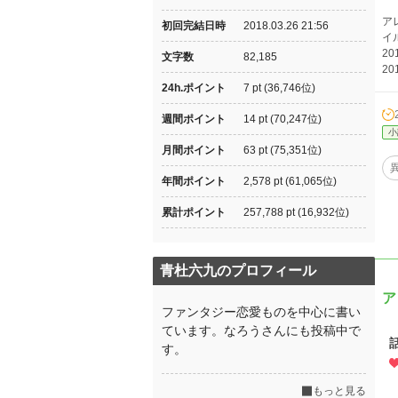
ア
初回完結日時
2018.03.26 21:56
イ
2
文字数
82,185
2
24h.ポイント
7 pt (36,746位)
週間ポイント
14 pt (70,247位)
小
月間ポイント
63 pt (75,351位)
年間ポイント
2,578 pt (61,065位)
累計ポイント
257,788 pt (16,932位)
青杜六九のプロフィール
ア
ファンタジー恋愛ものを中心に書い
ています。なろうさんにも投稿中で
す。
もっと見る