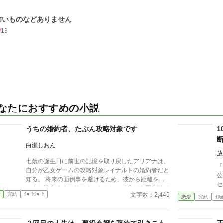
怖いものなどありません
13
なたにおすすめの小説
うちの婚約者、たぶん攻略対象です
白瀬しおん
放
七歳の誕生日に前世の記憶を取り戻したアリアナは、
「
自分が乙女ゲームの攻略対象レイナルトの婚約者だと
公
知る。 将来の面倒事を避けるため、彼から距離を置
セ
こうと決意するアリアナ。しかし、中庭でも図書館で
た
文字数：2,445
愛
完結
ｼｮｰﾄｼｮｰﾄ
も購買でも、なぜか行く先々でレイナルトと遭遇して
恋愛
完結
短
っ
しまう。 避けているはずなのに近づいてくる婚約
こ
者。そんな彼には、アリアナを追いかける理由がある
を