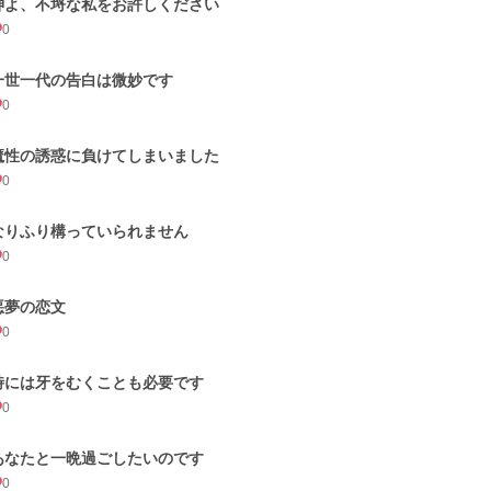
神よ、不埒な私をお許しください
0
一世一代の告白は微妙です
0
魔性の誘惑に負けてしまいました
0
なりふり構っていられません
0
悪夢の恋文
0
時には牙をむくことも必要です
0
あなたと一晩過ごしたいのです
0