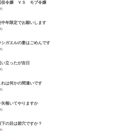
悪役令嬢 ＶＳ モブ令嬢
0
美中年限定でお願いします
0
ウシガエルの妻はごめんです
0
思い立ったが吉日
0
これは何かの間違いです
0
一矢報いてやりますか
0
殿下の目は節穴ですか？
0