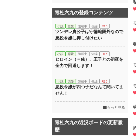
青杜六九の登録コンテンツ
小説
恋愛
連載中
長編
R15
ツンデレ貴公子は守備範囲外なので
悪役令嬢に押し付けたい
小説
恋愛
連載中
短編
R15
ヒロイン（＝俺）、王子との初夜を
全力で回避します！
小説
恋愛
連載中
長編
R15
悪役令嬢が四つ子だなんて聞いてま
せん！
もっと見る
青杜六九の近況ボードの更新履
歴