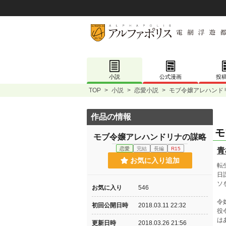
小説
公式漫画
投
TOP
>
小説
>
恋愛小説
>
モブ令嬢アレハンド
作品の情報
モ
モブ令嬢アレハンドリナの謀略
恋愛
完結
長編
R15
青
お気に入り追加
転
日
ソ
お気に入り
546
令
初回公開日時
2018.03.11 22:32
役
は
更新日時
2018.03.26 21:56