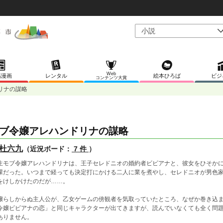
Web
稿漫画
レンタル
絵本ひろば
ビジ
コンテンツ大賞
リナの謀略
ブ令嬢アレハンドリナの謀略
杜六九
（近況ボード：
7 件
）
生モブ令嬢アレハンドリナは、王子セレドニオの婚約者ビビアナと、彼女をひそか
課だった。いつまで経っても決定打にかける二人に業を煮やし、セレドニオが男色
をけしかけたのだが……。
嬢らしからぬ主人公が、乙女ゲームの傍観者を気取っていたところ、なぜか巻き込
令嬢ビビアナの恋」と同じキャラクターが出てきますが、読んでいなくても全く問
ありません。