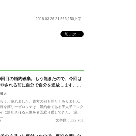
2018.03.26 21:56
3,150文字
10回目の婚約破棄。もう飽きたので、今回は
断罪される前に自分で自分を追放します。二
度と探さないでください（フリではありませ
浪人
ん）
もう、疲れました。貴方の顔も見たくありません」
爵令嬢リーゼロッテは、婚約者である王太子アレク
イに処刑される人生を９回繰り返してきた。 迎え
１０回目の人生。もう努力も愛想笑いも無駄だと悟
文字数：122,761
編
た彼女は、断罪イベントの一ヶ月前に自ら姿を消す
とを決意する。 王城の宝物庫から慰謝料（国宝）
頂き、書き置きを残して国外逃亡！ 目指せ、安眠