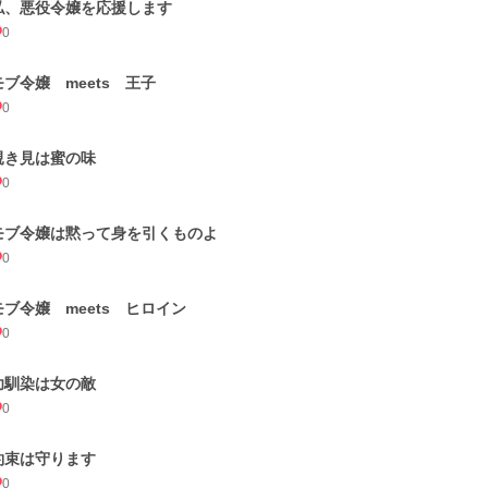
私、悪役令嬢を応援します
0
モブ令嬢 meets 王子
0
覗き見は蜜の味
0
モブ令嬢は黙って身を引くものよ
0
モブ令嬢 meets ヒロイン
0
幼馴染は女の敵
0
約束は守ります
0