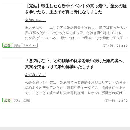
転させ、制度の外で生きるための物語。 「爵位契約の破棄とし
【完結】転生したら断罪イベントの真っ最中。聖女の嘘
て、しかと受けとめました」──その一言が、今を、すべてを変え
を暴いたら、王太子が真っ青になりました
る。 ♧完結までお付き合いいただければ幸いです。
丸顔ちゃん。
王太子は私――エリシアに婚約破棄を宣言し、 隣では甘ったるい
声の“聖女”が「こわかったんですぅ♡」と泣き真似をしている。
だが私は知っている。 原作では、この聖女こそが禁術で王太子の
魔力を吸い取り、 私に冤罪を着せて処刑へ追い込んだ張本人だ。
文字数：13,339
恋愛
完結
ｼｮｰﾄｼｮｰﾄ
優しい家族を守るためにも、同じ結末は絶対に許さない。 私は転
生者としての知識を武器に、 聖女の嘘と禁術の証拠を次々に暴
き、 王太子の依存と愚かさを白日の下に晒す。 「婚約は……こち
「悪気はない」と幼馴染の従者を庇い続けた婚約者へ、
らから願い下げです」 土下座する王太子も、泣き叫ぶ聖女も、も
真実を突きつけて婚約解消いたします
う関係ない。 私は新しい未来を選ぶ。
あずきまんま
公爵令嬢セシリアは、婚約者である伯爵令息ジュリアンとの仲を
深めようと努めていたが、観劇やティータイム、街歩きに至るま
で、ことごとく彼の幼馴染兼専属従者・レオンに邪魔され続けて
いた。セシリアやその父である公爵が度重なる非礼を注意・抗議
文字数：8,941
恋愛
完結
短編
しても、ジュリアンは「悪気はないんだ」「寛容になりなさい」
と一向に取り合わず、従者の暴走を放置し続ける。 無数の不誠実
な対応に堪忍袋の緒が切れたセシリアは、綿密な記録を携え、建
国記念夜会という晴れの舞台で決着をつけることを決意。大勢の
貴族が見守る中、逃げ場のない完璧な証拠とともに婚約解消を突
きつけ、身勝手な二人と身内を庇い続けた伯爵家を社会的な破滅