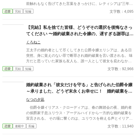
前触れもなく告げてきた言葉をきっかけに、レティシアは“三年
間”の契約を終わらせることにした。 赤の他人を屋敷に迎えるこ
文字数：4,095
恋愛
完結
短編
とはしない。 不要なものに感情を砕く理由などない。 「だって、
面倒でしょう？」 不誠実な夫も、無意味な結婚も、 この際すべて
切り捨ててしまいましょう。
【完結】私を捨てた皆様、どうぞその選択を後悔なさっ
てください 〜婚約破棄された令嬢の、遅すぎる謝罪はお
断りです〜
くろねこ
王太子の婚約者として尽くしてきた公爵令嬢エリシアは、ある日
突然、身に覚えのない罪で断罪され婚約破棄を言い渡される。 味
方だと思っていた家族も友人も、誰一人として彼女を庇わなかっ
た。 ――けれど、彼らは知らなかった。 彼女こそが国を支えてい
文字数：92,966
恋愛
完結
短編
た“本当の功労者”だったことを。 すべてを失ったはずの令嬢が選
んだのは、 復讐ではなく「関わらない」という選択。 だがその選
択こそが、彼らにとって最も残酷な“ざまぁ”の始まりだった。
婚約破棄され「彼女だけを守る」と告げられた伯爵令嬢
～承りました、どうぞ末永くお幸せに！ 婚約破棄を止
める？ いえ、お断りいたします！
なつの夕凪
伯爵令嬢イリアス・クローディアは、春の舞踏会の夜、婚約者
の侯爵家子息ユリウス・アーデルハイドから一方的な婚約破棄を
宣言される。 その場に響くのは、ユリウスを称える声とイリアス
を非難する怒号──陰で囁かれる嘘があった。 だが、イリアスは
文字数：11,940
恋愛
連載中
長編
微笑を崩さず、静かに空気を支配し、したたかな反撃を開始す
る。これは、婚約破棄を断絶として受け止めた令嬢が、空気を反