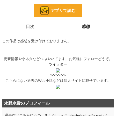
に興味を示し…？
アプリで読む
※「小説家になろう」にも載せています
小説
228,850 位 / 228,850 件
目次
感想
恋愛
66,374 位 / 66,374 件
この作品は感想を受け付けておりません。
お気に入り
3,955
24h.ポイント
0 pt
更新情報や小ネタなどつぶやいてます。お気軽にフォローどうぞ。
文字数
56,960
ツイッター
更新日時
2021.12.19 23:26
*-*-*-*-*-*-
初回公開日時
2019.04.27 12:13
こちらにない過去のWeb小説などは個人サイトに載せています。
初回完結日時
2019.05.15 23:35
週間ポイント
119 pt (31,906 位)
永野水貴のプロフィール
月間ポイント
575 pt (32,467 位)
過去作はこちらにうつしましたhttps://unlimited-al.net/novelog/
年間ポイント
9,884 pt (31,572 位)