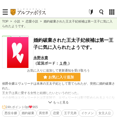
TOP
>
小説
>
恋愛小説
>
婚約破棄された王太子妃候補は第一王子に気に入
られたようです。
恋愛
完結
長編
婚約破棄された王太子妃候補は第一王
子に気に入られたようです。
永野水貴
（近況ボード：
1 件
）
お気に入りに追加して更新通知を受け取ろう
お気に入り追加
侯爵令嬢エヴェリーナは未来の王太子妃として育てられたが、突然に婚約破棄さ
れた。
王太子は真に愛する女性と結婚したいというのだった。
その女性はエヴェリーナとは正反対で、エヴェリーナは影で貶められるようにな
る。
24h.ポイント
0pt
965
そんなある日、王太子の兄といわれる第一王子ジルベルトが現れる。
悪役令嬢
婚約破棄
異世界
恋愛
王子兄弟
イケメン
女主人公
ジルベルトは王太子を上回る素質を持つと噂される人物で、なぜかエヴェリーナ