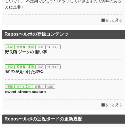
しいです。 不定期で少しずつアップしていきますので興味のある
方は是非♪
もっと見る
Repos〜ルポの登録コンテンツ
小説
児童書・童話
完結
ｼｮｰﾄｼｮｰﾄ
野良猫 ジークの 願い事
小説
児童書・童話
完結
ｼｮｰﾄｼｮｰﾄ
ｻﾎﾞﾃﾝが見つけたｵｱｼｽ
小説
ライト文芸
連載中
短編
sweet stream season
もっと見る
Repos〜ルポの近況ボードの更新履歴