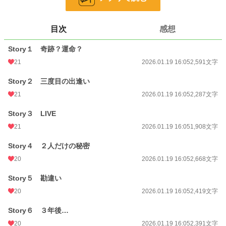
しかし、なぜかいつも一緒に居ることは叶わない。好きな気持ちは変わらないの
に別れる２人…。
目次
感想
２人に待ち受けるラストとは?!
Story１ 奇跡？運命？
小説
228,955 位 / 228,955 件
21
2026.01.19 16:05
2,591文字
恋愛
66,405 位 / 66,405 件
Story２ 三度目の出逢い
お気に入り
4
21
2026.01.19 16:05
2,287文字
24h.ポイント
0 pt
Story３ LIVE
文字数
23,158
21
2026.01.19 16:05
1,908文字
更新日時
2026.01.20 10:16
Story４ ２人だけの秘密
初回公開日時
2025.05.15 10:53
20
2026.01.19 16:05
2,668文字
初回完結日時
2026.02.28 23:38
Story５ 勘違い
20
2026.01.19 16:05
2,419文字
週間ポイント
7 pt (78,785 位)
Story６ ３年後…
月間ポイント
7 pt (116,421 位)
20
2026.01.19 16:05
2,391文字