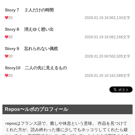
年間ポイント
2,607 pt (60,801 位)
Story７ ２人だけの時間
累計ポイント
2,607 pt (153,888 位)
20
2026.01.19 16:06
2,134文字
Story８ 消えゆく想い出
20
2026.01.19 16:06
2,166文字
Story９ 忘れられない偶然
20
2026.01.20 08:56
2,005文字
Story10 二人の先に見えるもの
20
2026.01.20 10:16
2,589文字
Repos〜ルポのプロフィール
reposはフランス語で、癒しや休息という意味。 作品を見つけて
くれた方が、読み終わった後に少しでもホッコリしてくれたら嬉