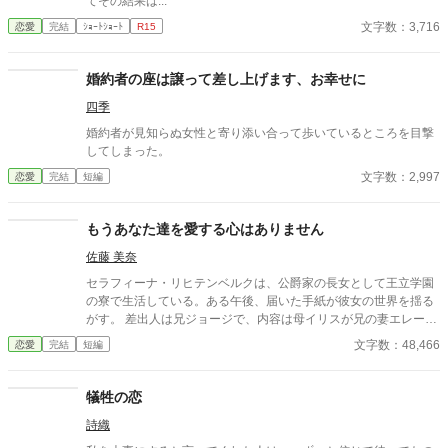
てその結果は...
文字数：3,716
恋愛
完結
ｼｮｰﾄｼｮｰﾄ
R15
婚約者の座は譲って差し上げます、お幸せに
四季
婚約者が見知らぬ女性と寄り添い合って歩いているところを目撃
してしまった。
文字数：2,997
恋愛
完結
短編
もうあなた達を愛する心はありません
佐藤 美奈
セラフィーナ・リヒテンベルクは、公爵家の長女として王立学園
の寮で生活している。ある午後、届いた手紙が彼女の世界を揺る
がす。 差出人は兄ジョージで、内容は母イリスが兄の妻エレーヌ
をいびっているというものだった。最初は信じられなかったが、
文字数：48,466
恋愛
完結
短編
手紙の中で兄は母の嫉妬に苦しむエレーヌを心配し、セラフィー
ナに助けを求めていた。 理知的で優しい公爵夫人の母が信じられ
なかったが、兄の必死な頼みに胸が痛む。 セラフィーナは、一年
犠牲の恋
ぶりに実家に帰ると、母が物置に閉じ込められていた。幸せだっ
詩織
た家族の日常が壊れていく。魔法やファンタジー異世界系は、途
中からあるかもしれません。