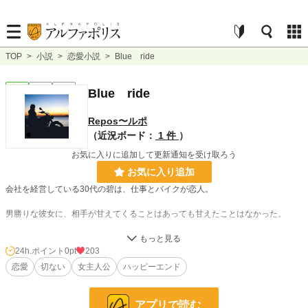
TOP
>
小説
>
恋愛小説
>
Blue ride
恋愛
完結
短編
Blue ride
Repos〜ルポ
（近況ボード：
1 件
）
お気に入りに追加して更新通知を受け取ろう
お気に入り追加
会社を経営している30代の碧は、仕事とバイクが恋人。
男勝りな彼女に、相手が甘えてくることはあっても甘えたことはなかった。
休日にバイクを走らせていた碧は、ある男性と同じ日に偶然の出会いが2度もあ
った。家に帰った碧は、いつものようにラジオを聴くと、あの男性の声。
24h.ポイント
0pt
203
彼は、デビュー前から人気のアーティストだった。
恋愛
切ない
女主人公
ハッピーエンド
次第に惹かれ合う二人。
アプリで読む