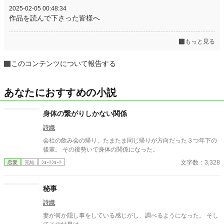
2025-02-05 00:48:34
作品を読んで下さった皆様へ
もっと見る
このコンテンツについて報告する
あなたにおすすめの小説
身体の繋がりしかない関係
詩織
会社の飲み会の帰り、たまたま同じ帰りが方向だった３つ年下の
後輩。 その後勢いで身体の関係になった。
文字数：3,328
恋愛
完結
ｼｮｰﾄｼｮｰﾄ
秘事
詩織
妻が何か隠し事をしている感じがし、調べるようになった。 そし