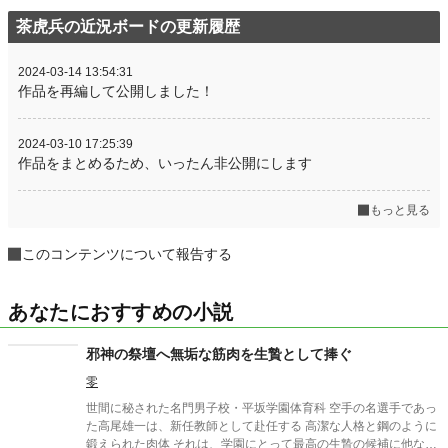
茶虎兵の近況ボードの更新履歴
2024-03-14 13:54:31
作品を再編して公開しました！
2024-03-10 17:25:39
作品をまとめるため、いったん非公開にします
もっと見る
このコンテンツについて報告する
あなたにおすすめの小説
邪神の祭壇へ無垢な筋肉を生贄として捧ぐ
零
世間に秘された名門男子校・平坂学園体育科 空手の名選手であっ
た高尾雄一は、新任教師として赴任する 高潔な人格と鋼のように
鍛えられた肉体 それは、学園にとって最高の生贄の候補に他なら