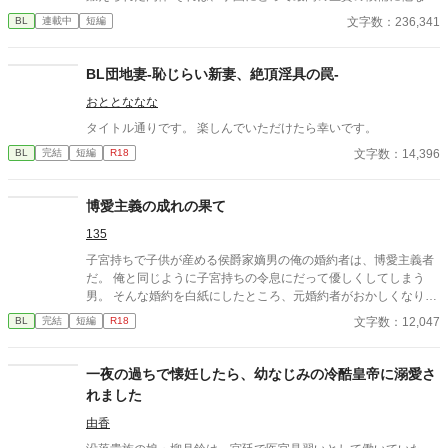
なかった 至高の筋肉を持つ、精神を削られ意志をなくした青年を
文字数：236,341
BL
連載中
短編
太古の神に捧げるため、“水”、“風”、“土”の信奉者達が暗躍する 意
志をなくし筋肉の操り人形と化した“デク” 消える教師 山奥の男子
校で繰り広げられるダークファンタジー
BL団地妻-恥じらい新妻、絶頂淫具の罠-
おととななな
タイトル通りです。 楽しんでいただけたら幸いです。
文字数：14,396
BL
完結
短編
R18
博愛主義の成れの果て
135
子宮持ちで子供が産める侯爵家嫡男の俺の婚約者は、博愛主義者
だ。 俺と同じように子宮持ちの令息にだって優しくしてしまう
男。 そんな婚約を白紙にしたところ、元婚約者がおかしくなりは
じめた……。
文字数：12,047
BL
完結
短編
R18
一夜の過ちで懐妊したら、幼なじみの冷酷皇帝に溺愛さ
れました
由香