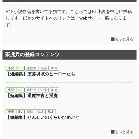
R18小説作品を書いてる猫です。こちらではBL小説を中心に投稿
します。ほかのサイトへのリンクは「webサイト」欄にありま
す。
もっと見る
茶虎兵の登録コンテンツ
小説
BL
連載中
短編
R18
【短編集】堕落境域のヒーローたち
小説
BL
連載中
短編
R18
【短編集】退魔神官と淫魔
小説
BL
完結
短編
R18
【短編集】せんせいのくらいひめごと
もっと見る