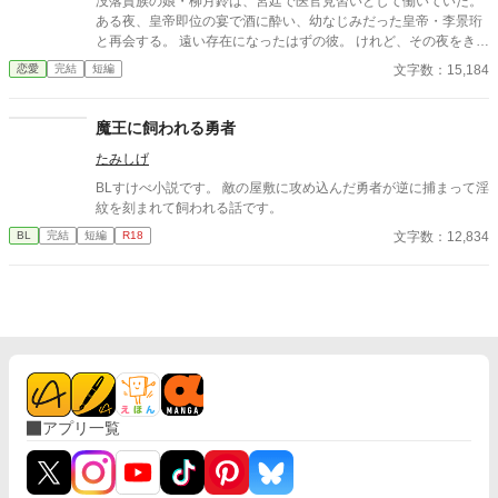
没落貴族の娘・柳月鈴は、宮廷で医官見習いとして働いていた。
ある夜、皇帝即位の宴で酒に酔い、幼なじみだった皇帝・李景珩
と再会する。 遠い存在になったはずの彼。 けれど、その夜をきっ
かけに月鈴の運命は大きく動き出す。 冷酷と恐れられる皇帝が、
文字数：15,184
恋愛
完結
短編
なぜか彼女だけには甘すぎて――。
魔王に飼われる勇者
たみしげ
BLすけべ小説です。 敵の屋敷に攻め込んだ勇者が逆に捕まって淫
紋を刻まれて飼われる話です。
文字数：12,834
BL
完結
短編
R18
アプリ一覧