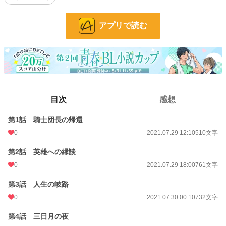
小説
228,960 位 / 228,960 件
アプリで読む
BL
31,471 位 / 31,471 件
お気に入り
27
24h.ポイント
0 pt
文字数
5,379
目次
感想
更新日時
2021.10.13 19:00
初回公開日時
2021.07.29 12:10
第1話 騎士団長の帰還
0
2021.07.29 12:10
510文字
初回完結日時
2021.10.13 19:34
第2話 英雄への縁談
週間ポイント
0 pt (228,960 位)
0
2021.07.29 18:00
761文字
月間ポイント
42 pt (83,131 位)
第3話 人生の岐路
年間ポイント
511 pt (102,347 位)
0
2021.07.30 00:10
732文字
累計ポイント
17,513 pt (75,728 位)
第4話 三日月の夜