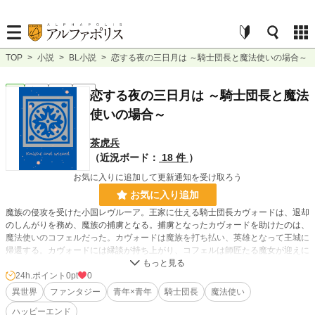
TOP
>
小説
>
BL小説
>
恋する夜の三日月は ～騎士団長と魔法使いの場合～
BL
完結
短編
R18
恋する夜の三日月は ～騎士団長と魔法
使いの場合～
茶虎兵
（近況ボード：
18 件
）
お気に入りに追加して更新通知を受け取ろう
お気に入り追加
魔族の侵攻を受けた小国レヴルーア。王家に仕える騎士団長カヴォードは、退却
のしんがりを務め、魔族の捕虜となる。捕虜となったカヴォードを助けたのは、
魔法使いのコフェルだった。カヴォードは魔族を打ち払い、英雄となって王城に
帰還する。カヴォードには縁談が持ち上がり、コフェルは師匠たる魔女が迎えに
来る。人生の岐路に立った二人。コフェルに心を寄せるカヴォードは、三日月の
夜、コフェルに想いを告げる。
24h.ポイント
0pt
0
騎士団長×魔法使いBL。
異世界
ファンタジー
青年×青年
騎士団長
魔法使い
▼R18回には（★）をつけています。
ハッピーエンド