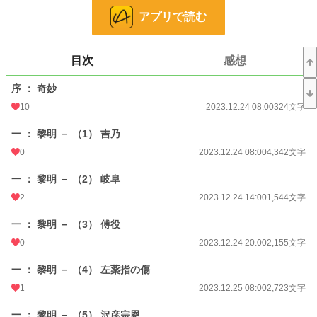
同時掲載しています◇
アプリで読む
小説
24,711 位 / 228,744 件
目次
感想
歴史・時代
242 位 / 3,219 件
お気に入り
25
序 ： 奇妙
10
2023.12.24 08:00
324文字
24h.ポイント
21 pt
一 ： 黎明 － （1） 吉乃
文字数
562,014
0
2023.12.24 08:00
4,342文字
更新日時
2024.02.03 20:00
一 ： 黎明 － （2） 岐阜
初回公開日時
2023.12.23 14:32
2
2023.12.24 14:00
1,544文字
初回完結日時
2023.12.29 19:07
一 ： 黎明 － （3） 傅役
週間ポイント
21 pt (62,459 位)
0
2023.12.24 20:00
2,155文字
月間ポイント
273 pt (45,514 位)
一 ： 黎明 － （4） 左薬指の傷
年間ポイント
5,453 pt (44,055 位)
1
2023.12.25 08:00
2,723文字
累計ポイント
66,776 pt (38,104 位)
一 ： 黎明 － （5） 沢彦宗恩