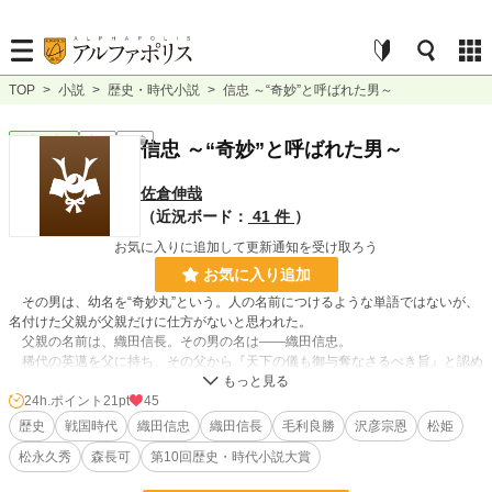
TOP
>
小説
>
歴史・時代小説
>
信忠 ～“奇妙”と呼ばれた男～
歴史・時代
完結
長編
信忠 ～“奇妙”と呼ばれた男～
佐倉伸哉
（近況ボード：
41 件
）
お気に入りに追加して更新通知を受け取ろう
お気に入り追加
その男は、幼名を“奇妙丸”という。人の名前につけるような単語ではないが、
名付けた父親が父親だけに仕方がないと思われた。
父親の名前は、織田信長。その男の名は――織田信忠。
稀代の英邁を父に持ち、その父から『天下の儀も御与奪なさるべき旨』と認め
られた。しかし、彼は父と同じ日に命を落としてしまう。
明智勢が本能寺に殺到し、信忠は京から脱出する事も可能だった。それなの
24h.ポイント
21pt
45
に、どうして彼はそれを選ばなかったのか？ その決断の裏には、彼の辿って来
歴史
戦国時代
織田信忠
織田信長
毛利良勝
沢彦宗恩
松姫
た道が関係していた――。
松永久秀
森長可
第10回歴史・時代小説大賞
◇この作品は『小説家になろう（https://ncode.syosetu.com/n9394ie/）』でも