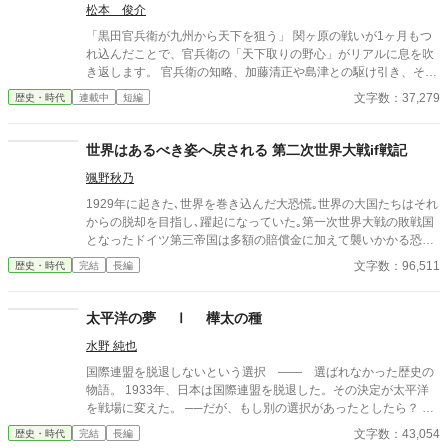
描く。信長の人生は、斎藤道三、明智光秀、羽柴秀吉、徳川家
松本 俊介
康、伊達政宗といった時代の英傑たちとの交流とともに、一つの
「黒田官兵衛が九州から天下を狙う」 関ヶ原の戦いが1ヶ月もつ
大きな物語を形成する。この物語は、信長の未知なる野望の軌跡
れ込んだことで、官兵衛の「天下取りの野心」がリアルに息を吹
を描くものである。
き返します。 官兵衛の知略、加藤清正や島津との駆け引き、そし
て豊臣秀頼を擁した「九州王国」の建国から徳川家康との決戦な
文字数：37,279
歴史・時代
連載中
短編
どを歴史if小説としました。続きも掲載予定です。
世界はあるべき姿へ戻される 第二次世界大戦if戦記
颯野秋乃
1929年に起きた､世界を巻き込んだ大恐慌｡世界の大国たちはそれ
からの脱却を目指し､躍起になっていた｡第一次世界大戦の敗戦国
となったドイツ第三帝国は多額の賠償金に加えて襲いかかる恐慌
に国の存続の危機に陥っていた｡援助の約束をしたアメリカは恐慌
文字数：96,511
歴史・時代
完結
長編
を理由に賠償金の支援を破棄｡フランスは､自らを救うために支払
いの延期は認めない姿勢を貫く｡ ドイツ第三帝国は自らの存続の
ために､世界に隠しながら軍備の拡張に奔走することになる｡ ま
太平洋の夢 Ⅰ 樺太の種
た､極東の国大日本帝国｡関係の悪化の一途を辿る日米関係によっ
水野 純也
て受ける経済的打撃に苦しんでいた｡ その解決法として提案され
た大東亜共栄圏｡東南アジア諸国及び中国を含めた大経済圏､生存
国際連盟を脱退しないという選択 —— 選ばれなかった歴史の
圏の構築に力を注ごうとしていた｡ この小説は､ドイツ第三帝国と
物語。 1933年、日本は国際連盟を脱退した。その決定が太平洋
大日本帝国の2視点で進んでいく｡現代では有り得なかった様々な
を戦場に変えた。 ──だが、もし別の選択があったとしたら？ 18
イフが含まれる｡それを楽しんで貰えたらと思う。 またこの小説
81年、明治の春。ハワイ国王カラカウアの来日で、伊藤博文が一
文字数：43,054
歴史・時代
完結
長編
はいかなる思想を賛美､賞賛するものでは無い｡ この小説は現代と
粒の種を蒔いた。連盟でも同盟でもない、小さな「日布親善協