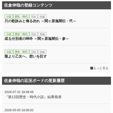
佐倉伸哉の登録コンテンツ
小説
歴史・時代
完結
短編
只の歌詠みと侮る勿れ ～関ヶ原逸聞伝・弐～
小説
歴史・時代
完結
長編
或る分別者の呻吟 ～関ヶ原逸聞伝・参～
小説
歴史・時代
完結
短編
龍より乙女へ、想いを託す
もっと見る
佐倉伸哉の近況ボードの更新履歴
2026-07-31 18:48:49
『第12回歴史・時代小説』結果発表
2026-05-05 18:06:02