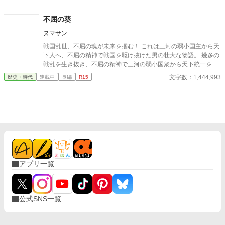
は似て非なるもの｡登場人物は史実には沿わないので悪しからず…
定」。劇的でないことが本質の、しかし確かな種。 史実と小説の
大日本帝国視点は都合上休止中です。気分により再開するらもし
比較、創作の裏話や最新情報はnoteで公開中！ https://note.com/h
不屈の葵
れません。 【重要】 不定期更新｡超絶不定期更新です｡
al_miz 五十年後、その種が芽吹こうとしていた。 一九二九年、雨
ヌマサン
のジュネーブ。外務省書記官・黒瀬誠一郎は軍縮委員会の傍聴席
で、異質な女と出会う。ミリアム・カッツ──シオニスト連盟ジュ
戦国乱世、不屈の魂が未来を掴む！ これは三河の弱小国主から天
ネーブ支部。彼女の言葉は唐突だった。「私たちには土地が必要
下人へ、不屈の精神で戦国を駆け抜けた男の壮大な物語。 幾多の
です。どこかに。本当に、どこかに」 黒瀬の口から思いがけず漏
戦乱を生き抜き、不屈の精神で三河の弱小国衆から天下統一を成
れた一語が、歴史の分岐点を生む。 「樺太」 架空歴史小説。 日
し遂げた男、徳川家康。 本作は家康の幼少期から晩年までを壮大
文字数：1,444,993
歴史・時代
連載中
長編
R15
本、ユダヤ人移民、太平洋の覇権──三つの糸が、選ばれなかった
なスケールで描き、戦国時代の激動と一人の男の成長物語を鮮や
二十世紀を織りなす。
かに描く。 家康の苦悩、決断、そして成功と失敗。様々な人間ド
ラマを通して、人生とは何かを問いかける。 今川義元、織田信
長、羽柴秀吉、武田信玄――家康の波乱万丈な人生を彩る個性豊
かな名将たちも続々と登場。 家康との関わりを通して、彼らの生
き様も鮮やかに描かれる。 笑いあり、涙ありの壮大なスケールで
描く、単なる英雄譚ではなく、一人の人間として苦悩し、成長し
ていく家康の姿を描いた壮大な歴史小説。 戦国時代の風雲児たち
の活躍、人間ドラマ、そして家康の不屈の精神が、読者を戦国時
アプリ一覧
代に誘う。 愛、友情、そして裏切り…戦国時代に渦巻く人間ドラ
マにも要注目！ 歴史ファン必読の感動と興奮が止まらない歴史小
説『不屈の葵』 ぜひ、手に取って、戦国時代の熱き息吹を感じて
ください！
公式SNS一覧