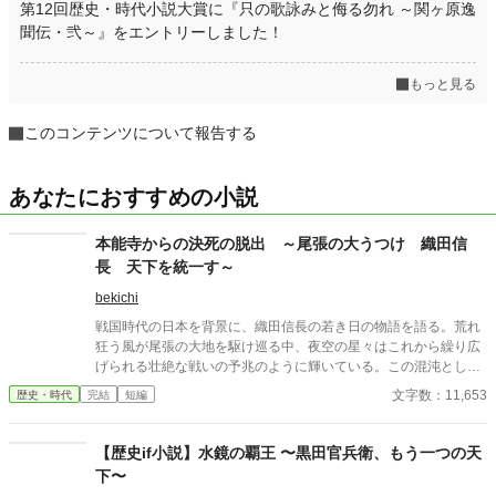
第12回歴史・時代小説大賞に『只の歌詠みと侮る勿れ ～関ヶ原逸
聞伝・弐～』をエントリーしました！
もっと見る
このコンテンツについて報告する
あなたにおすすめの小説
本能寺からの決死の脱出 ～尾張の大うつけ 織田信
長 天下を統一す～
bekichi
戦国時代の日本を背景に、織田信長の若き日の物語を語る。荒れ
狂う風が尾張の大地を駆け巡る中、夜空の星々はこれから繰り広
げられる壮絶な戦いの予兆のように輝いている。この混沌とした
時代において、信長はまだ無名であったが、彼の野望はやがて天
文字数：11,653
歴史・時代
完結
短編
下を揺るがすことになる。信長は、父・信秀の治世に疑問を持ち
ながらも、独自の力を蓄え、異なる理想を追求し、反逆者とみな
されることもあれば期待の星と讃えられることもあった。彼の目
【歴史if小説】水鏡の覇王 〜黒田官兵衛、もう一つの天
標は、乱世を統一し平和な時代を創ることにあった。物語は信長
下〜
の足跡を追い、若き日の友情、父との確執、大名との駆け引きを