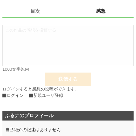
24h.ポイント
0 pt
目次
感想
文字数
3,431
更新日時
2021.02.14 09:48
初回公開日時
2021.02.14 09:48
初回完結日時
2021.02.14 09:48
週間ポイント
0 pt (228,636 位)
月間ポイント
0 pt (228,636 位)
1000文字以内
年間ポイント
7 pt (188,513 位)
送信する
累計ポイント
2,281 pt (159,713 位)
ログインすると感想の投稿ができます。
ログイン
新規ユーザ登録
ふるナのプロフィール
自己紹介の記述はありません