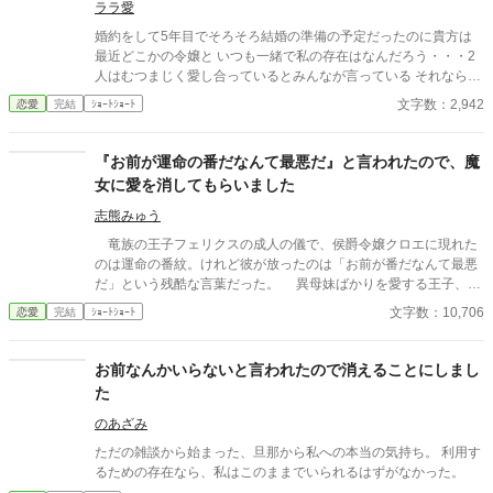
ララ愛
婚約をして5年目でそろそろ結婚の準備の予定だったのに貴方は
最近どこかの令嬢と いつも一緒で私の存在はなんだろう・・・2
人はむつまじく愛し合っているとみんなが言っている それなら私
はもういいです・・・貴方なんて大嫌い
文字数：2,942
恋愛
完結
ｼｮｰﾄｼｮｰﾄ
『お前が運命の番だなんて最悪だ』と言われたので、魔
女に愛を消してもらいました
志熊みゅう
竜族の王子フェリクスの成人の儀で、侯爵令嬢クロエに現れた
のは運命の番紋。けれど彼が放ったのは「お前が番だなんて最悪
だ」という残酷な言葉だった。 異母妹ばかりを愛する王子、家
族に疎まれる日々に耐えきれなくなったクロエは、半地下に住む
文字数：10,706
恋愛
完結
ｼｮｰﾄｼｮｰﾄ
魔女へ願う。「この愛を消してください」と。 恋も嫉妬も失
い、辺境で静かに生き直そうとした彼女のもとに、三年後、王宮
から使者が現れる。異母妹の魅了が暴かれ、王子は今さら真実の
お前なんかいらないと言われたので消えることにしまし
愛を誓うが、クロエの心にはもう何も響かない。愛されなかった
た
令嬢と、愛を取り戻したい竜王子。番たちの行く末は――。
のあざみ
ただの雑談から始まった、旦那から私への本当の気持ち。 利用す
るための存在なら、私はこのままでいられるはずがなかった。