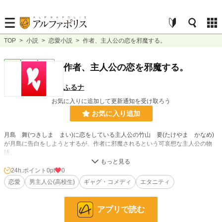
TOP
>
小説
>
恋愛小説
>
作者、主人公の恋を邪魔する。
恋愛
完結
短編
作者、主人公の恋を邪魔する。
ふるナ
お気に入りに追加して更新通知を受け取ろう
お気に入り追加
月島 舞(つきしま まい)に恋をしている主人公の竹山 要(たけやま かなめ)
が月島に告白をしようとするが、作者に邪魔されるという可哀想な主人公の物
語。
24h.ポイント
0pt
0
小説
228,636 位 / 228,636 件
恋愛
男主人公(高校生)
ギャグ・コメディ
エタニティ
恋愛
66,327 位 / 66,327 件
お気に入り
1
アプリで読む