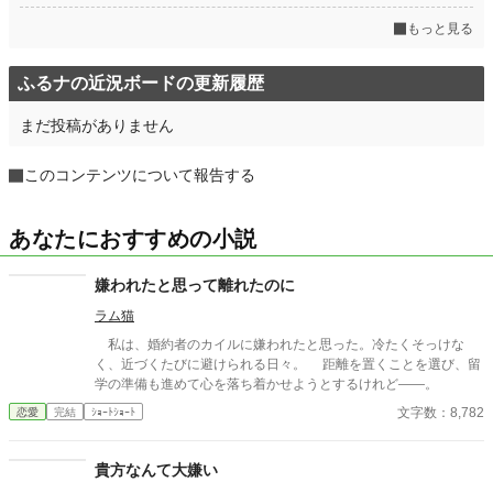
もっと見る
ふるナの近況ボードの更新履歴
まだ投稿がありません
このコンテンツについて報告する
あなたにおすすめの小説
嫌われたと思って離れたのに
ラム猫
私は、婚約者のカイルに嫌われたと思った。冷たくそっけな
く、近づくたびに避けられる日々。 距離を置くことを選び、留
学の準備も進めて心を落ち着かせようとするけれど——。
文字数：8,782
恋愛
完結
ｼｮｰﾄｼｮｰﾄ
貴方なんて大嫌い