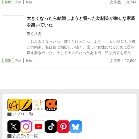
文字数：10,744
恋愛
完結
短編
大きくなったら結婚しようと誓った幼馴染が幸せな家庭
を築いていた
黒うさぎ
「おおきくなったら、ぼくとけっこんしよう！」 幼い頃にした彼
との約束。私は彼に相応しい強く、優しい女性になるために己を
鍛え磨きぬいた。そして十六年たったある日。私は約束を果たそ
うと彼の家を訪れた。だが家の中から姿を現したのは、幼女とそ
文字数：12,600
恋愛
完結
短編
の母親らしき女性、そして優しく微笑む彼だった。 小説家になろ
う、カクヨム、ノベルアップ＋にも投稿しています。
アプリ一覧
公式SNS一覧