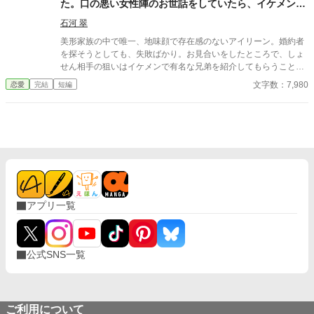
た。口の悪い女性陣のお世話をしていたら、イケメン婚
約者ができたのですがどういうことですか？
石河 翠
美形家族の中で唯一、地味顔で存在感のないアイリーン。婚約者
を探そうとしても、失敗ばかり。お見合いをしたところで、しょ
せん相手の狙いはイケメンで有名な兄弟を紹介してもらうことだ
と思い知った彼女は、結婚を諦め薬師として生きることを決め
文字数：7,980
恋愛
完結
短編
る。 働き始めた彼女は、職場の同僚からアプローチを受けてい
た。イケメンのお世辞を本気にしてはいけないと思いつつ、彼に
惹かれていく。しかし彼がとある貴族令嬢に想いを寄せ、あまつ
さえ求婚していたことを知り……。 初恋から逃げ出そうとする自
信のないヒロインと、大好きな彼女の側にいるためなら王子の地
位など喜んで捨ててしまう一途なヒーローの恋物語。ハッピーエ
ンドです。 この作品は、小説家になろう及びエブリスタにも投稿
しております。 扉絵はあっきコタロウさまに描いていただきまし
た。
アプリ一覧
公式SNS一覧
ご利用について