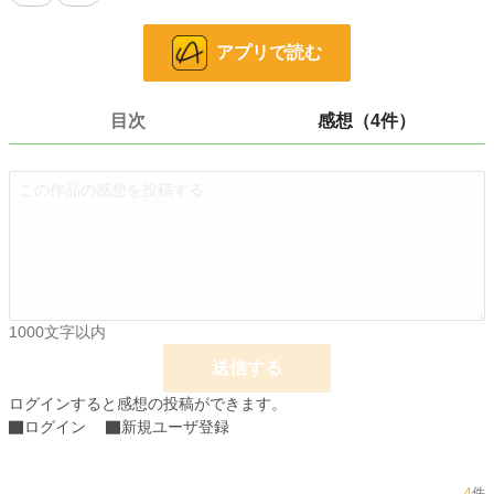
完結決定済み
アプリで読む
小説
12,426 位 / 228,619 件
目次
感想（4件）
恋愛
5,505 位 / 66,320 件
お気に入り
1,029
24h.ポイント
78 pt
文字数
12,862
更新日時
2021.04.10 13:10
初回公開日時
2021.04.03 13:10
1000文字以内
初回完結日時
2021.04.10 21:12
送信する
週間ポイント
663 pt (12,086 位)
ログインすると感想の投稿ができます。
ログイン
新規ユーザ登録
月間ポイント
2,839 pt (12,677 位)
年間ポイント
46,928 pt (10,921 位)
4
件