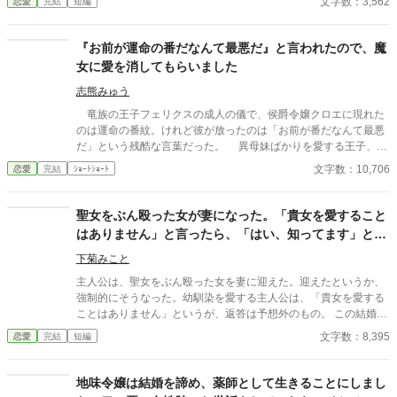
文字数：3,562
恋愛
完結
短編
なろうにも投稿しております。 扉絵は管澤捻さまに描いていただ
きました。
『お前が運命の番だなんて最悪だ』と言われたので、魔
女に愛を消してもらいました
志熊みゅう
竜族の王子フェリクスの成人の儀で、侯爵令嬢クロエに現れた
のは運命の番紋。けれど彼が放ったのは「お前が番だなんて最悪
だ」という残酷な言葉だった。 異母妹ばかりを愛する王子、家
族に疎まれる日々に耐えきれなくなったクロエは、半地下に住む
文字数：10,706
恋愛
完結
ｼｮｰﾄｼｮｰﾄ
魔女へ願う。「この愛を消してください」と。 恋も嫉妬も失
い、辺境で静かに生き直そうとした彼女のもとに、三年後、王宮
から使者が現れる。異母妹の魅了が暴かれ、王子は今さら真実の
聖女をぶん殴った女が妻になった。「貴女を愛すること
愛を誓うが、クロエの心にはもう何も響かない。愛されなかった
はありません」と言ったら、「はい、知ってます」と言
令嬢と、愛を取り戻したい竜王子。番たちの行く末は――。
われた。
下菊みこと
主人公は、聖女をぶん殴った女を妻に迎えた。迎えたというか、
強制的にそうなった。幼馴染を愛する主人公は、「貴女を愛する
ことはありません」というが、返答は予想外のもの。 この結婚の
先に、幸せはあるだろうか？ 小説家になろう様でも投稿していま
文字数：8,395
恋愛
完結
短編
す。
地味令嬢は結婚を諦め、薬師として生きることにしまし