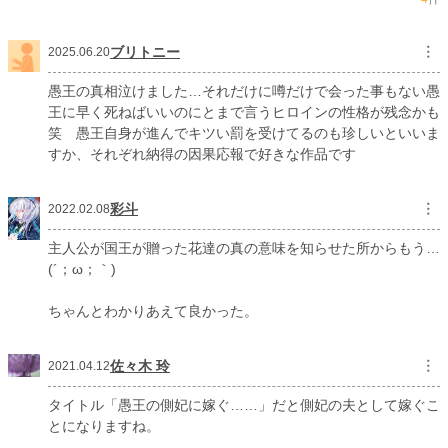
累計ポイント
529,457 pt (9,968 位)
ブリトニー
︙
2025.06.20
愚王の真相泣けました…それだけに噂だけで会った事もない愚
王に早く死ねばいいのにとまで言うヒロインの性格が残念かも
笑 愚王自身が進んでキツい罰を受けてるのも珍しいといいま
すか、それぞれ納得の因果応報で好きな作品です
彩斗
︙
2022.02.08
主人公が国王が贈った花達の真の意味を知らせた所からもう…
(´；ω；｀)
ちゃんとわかりあえて良かった。
佐々木 玲
︙
2021.04.12
タイトル「愚王の側妃に嫁ぐ……」だと側妃の夫として嫁ぐこ
とになりますね。