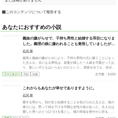
まだ投稿がありません
このコンテンツについて報告する
あなたにおすすめの小説
義妹の嫌がらせで、子持ち男性と結婚する羽目になりま
した。義理の娘に嫌われることも覚悟していましたが、
本当の家族を手に入れることができました。
石河 翠
義母と義妹の嫌がらせにより、子持ち男性の元に嫁ぐことになっ
た主人公。夫になる男性は、前妻が残した一人娘を可愛がってお
り、新しい子どもはいらないのだという。 実家を出ても、自分は
家族を持つことなどできない。そう思っていた主人公だが、娘思
文字数：8,002
ファンタジー
完結
短編
いの男性と素直になれないわがままな義理の娘に好感を持ち、少
しずつ距離を縮めていく。 そんなある日、死んだはずの前妻が屋
敷に現れ、主人公を追い出そうとしてきた。前妻いわく、血の繋
これからもあなたが幸せでありますように。
がった母親の方が、継母よりも価値があるのだという。主人公が
石河 翠
言葉に詰まったその時……。 血の繋がらない母と娘が家族になる
までのお話。 この作品は、小説家になろうおよびエブリスタにも
愛する男から、別の女と結婚することを告げられた主人公。彼の
投稿しております。 扉絵は、管澤捻さまに描いていただきまし
後ろには、黙って頭を下げる可憐な女性の姿があった。主人公は
た。
愛した男へひとつ口づけを落とし、彼の幸福を密やかに祈る。婚
約破棄風の台詞から始まる、よくある悲しい恋の結末。 小説家に