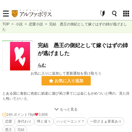
TOP
>
小説
>
恋愛小説
>
完結 愚王の側妃として嫁ぐはずの姉が逃げまし
た
恋愛
完結
短編
完結 愚王の側妃として嫁ぐはずの姉
が逃げました
らむ
お気に入りに追加して更新通知を受け取ろう
お気に入り追加
とある国に食欲に色欲に娯楽に遊び呆け果てには金にもがめついと噂の、見た目
も醜い王がいる。
そんな愚王の側妃として嫁ぐのは姉のはずだったのに、失踪したために代わりに
嫁ぐことになった妹の私。
24h.ポイント
78pt
3,808
恋愛
身代わり
噂と違う
ハッピーエンド？
一部ざまぁ要素あり
しかしいざ対面してみると、なんだか噂とは違うような…
愚王
完結