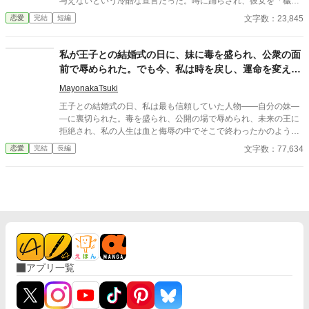
与えないという冷酷な宣言だった。噂に踊らされ、彼女を「穢れ
た花嫁」と罵ったロキア。 しかし、わずか一日でスフィアは姿を
文字数：23,845
恋愛
完結
短編
消し、教会から届いたのは婚姻無効と慰謝料請求の書状──。 王
と公爵の怒りを買ったロキアは、爵位も領地も名誉も奪われ、た
だの補佐官として生きることに。 そして十年後、運命のいたずら
私が王子との結婚式の日に、妹に毒を盛られ、公衆の面
か、彼は被災地で再びスフィアと出会う。 地位も捨て、娘を抱え
前で辱められた。でも今、私は時を戻し、運命を変えに
て生きる彼女の姿に、ロキアの胸に去来するのは、悔恨と赦しを
来た。
乞う想い──。 ⚠️本作はAIの生成した文章を一部に使用していま
MayonakaTsuki
す。
王子との結婚式の日、私は最も信頼していた人物――自分の妹―
―に裏切られた。毒を盛られ、公開の場で辱められ、未来の王に
拒絶され、私の人生は血と侮辱の中でそこで終わったかのように
思えた。しかし、死が私を迎えたとき、不可能なことが起きた―
文字数：77,634
恋愛
完結
長編
―私は同じ回廊で、祭壇の前で目を覚まし、あらゆる涙、嘘、そ
して一撃の記憶をそのまま覚えていた。今、二度目のチャンスを
得た私は、ただ一つの使命を持つ――真実を突き止め、奪われた
ものを取り戻し、私を破滅させた者たちにその代償を払わせる。
もはや、何も以前のままではない。何も許されない。
アプリ一覧