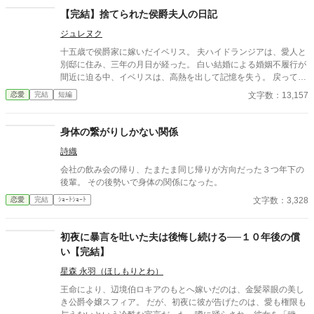
【完結】捨てられた侯爵夫人の日記
ジュレヌク
十五歳で侯爵家に嫁いだイベリス。 夫ハイドランジアは、愛人と
別邸に住み、三年の月日が経った。 白い結婚による婚姻不履行が
間近に迫る中、イベリスは、高熱を出して記憶を失う。 戻ってき
た夫は、妻に仕える侍女アリッサムから、いない月日の間書き綴
文字数：13,157
恋愛
完結
短編
られた日記を手渡される。 そこには、出会った日から自分を恋し
いと思ってくれていた少女の思いの丈が詰まっていた。 十八歳に
なり、美しく成長した妻を前に、ハイドランジアは、心が揺ら
身体の繋がりしかない関係
ぐ。 自分への恋心を忘れてしまったとしても、これ程までに思っ
詩織
てくれていたのなら、また、愛を育めるのではないのか？ 様々な
人間の思いが交錯し、物語は、思わぬ方向へと進んでいく。
会社の飲み会の帰り、たまたま同じ帰りが方向だった３つ年下の
後輩。 その後勢いで身体の関係になった。
文字数：3,328
恋愛
完結
ｼｮｰﾄｼｮｰﾄ
初夜に暴言を吐いた夫は後悔し続ける──１０年後の償
い【完結】
星森 永羽（ほしもりとわ）
王命により、辺境伯ロキアのもとへ嫁いだのは、金髪翠眼の美し
き公爵令嬢スフィア。 だが、初夜に彼が告げたのは、愛も権限も