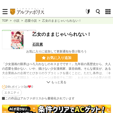
TOP
>
小説
>
恋愛小説
>
乙女のままじゃいられない！
恋愛
完結
長編
R18
乙女のままじゃいられない！
石田累
お気に入りに追加して更新通知を受け取ろう
お気に入り追加
「少女漫画の限界はべろ入れなしのキスまでです！」九年前の黒歴史から、大人
の恋愛を描かない、いや、描けない少女漫画家、坂谷由南。そんな彼女が、ある
大企業絡みの企画でとびきりのラブコミックを描くことに。ただし条件は、〈キ
スシーンは三回以上、ベッドシーンは最低でも二回〉。おまけにその企業の社長
は、黒歴史の元凶・篠原柊哉だった！ 彼は由南の漫画に散々ダメ出しをした挙
句、「大人の恋愛を教えてやる」と言い出して――？ 反発し合う二人が作る、
24h.ポイント
0pt
0
最高のラブコミック・メイキングストーリー！
エタニティ
この作品はアルファポリスから書籍化されています
小説
228,849 位 / 228,849 件
恋愛
66,374 位 / 66,374 件