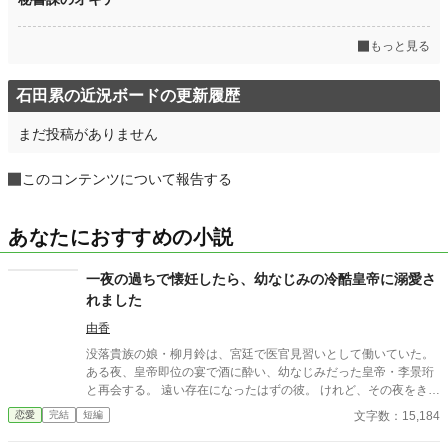
もっと見る
石田累の近況ボードの更新履歴
まだ投稿がありません
このコンテンツについて報告する
あなたにおすすめの小説
一夜の過ちで懐妊したら、幼なじみの冷酷皇帝に溺愛さ
れました
由香
没落貴族の娘・柳月鈴は、宮廷で医官見習いとして働いていた。
ある夜、皇帝即位の宴で酒に酔い、幼なじみだった皇帝・李景珩
と再会する。 遠い存在になったはずの彼。 けれど、その夜をきっ
かけに月鈴の運命は大きく動き出す。 冷酷と恐れられる皇帝が、
文字数：15,184
恋愛
完結
短編
なぜか彼女だけには甘すぎて――。