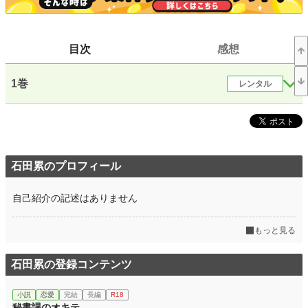
お気に入り
15
24h.ポイント
0 pt
目次
感想
文字数(レンタル含む)
176,463
1巻
レンタル
更新日時
2021.05.12 10:37
初回公開日時
2021.05.12 10:37
初回完結日時
2021.05.12 10:37
週間ポイント
0 pt (228,849 位)
石田累のプロフィール
月間ポイント
7 pt (116,421 位)
自己紹介の記述はありません
年間ポイント
364 pt (110,970 位)
もっと見る
累計ポイント
15,614 pt (79,777 位)
石田累の登録コンテンツ
小説
恋愛
完結
長編
R18
秘書課のオキテ