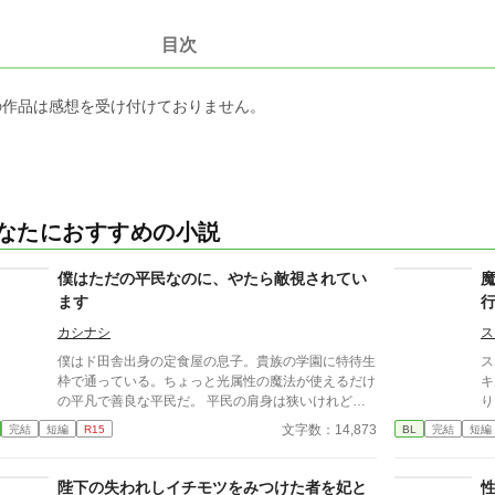
目次
の作品は感想を受け付けておりません。
なたにおすすめの小説
僕はただの平民なのに、やたら敵視されてい
ます
カシナシ
ス
僕はド田舎出身の定食屋の息子。貴族の学園に特待生
ス
枠で通っている。ちょっと光属性の魔法が使えるだけ
キ
の平凡で善良な平民だ。 平民の肩身は狭いけれど、
り
だんだん周りにも馴染んできた所。 真面目に勉強を
を
文字数：14,873
完結
短編
R15
BL
完結
短編
しているだけなのに、何故か公爵令嬢に目をつけられ
ム
てしまったようでーー？
た
覚
陛下の失われしイチモツをみつけた者を妃と