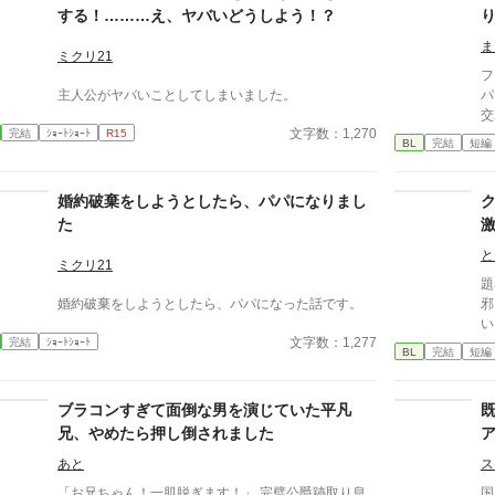
直
する！………え、ヤバいどうしよう！？
ん
ま
ミクリ21
フ
主人公がヤバいことしてしまいました。
パ
交わっ
文字数：1,270
完結
ｼｮｰﾄｼｮｰﾄ
R15
く
BL
完結
短編
な子の
い
婚約破棄をしようとしたら、パパになりまし
た
と
ミクリ21
題
婚約破棄をしようとしたら、パパになった話です。
邪
い
文字数：1,277
完結
ｼｮｰﾄｼｮｰﾄ
来
BL
完結
短編
が
ど
ブラコンすぎて面倒な男を演じていた平凡
兄、やめたら押し倒されました
あと
ス
「お兄ちゃん！一肌脱ぎます！」 完璧公爵跡取り息
国