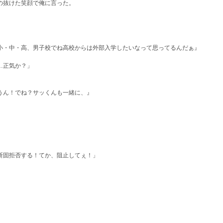
の抜けた笑顔で俺に言った。
小・中・高、男子校でね高校からは外部入学したいなって思ってるんだぁ』
…正気か？」
うん！でね？サッくんも一緒に、』
断固拒否する！てか、阻止してぇ！」