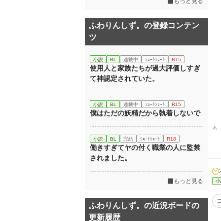
もっと見る
ふわりんしず。の登録コンテン
ツ
小説
BL
連載中
ｼｮｰﾄｼｮｰﾄ
R15
使用人と家族たちが過大評価しすぎ
て神認定されていた。
小説
BL
連載中
ｼｮｰﾄｼｮｰﾄ
R15
僕はただの妖精だから執着しないで
⚠
小説
BL
完結
ｼｮｰﾄｼｮｰﾄ
R18
働きすぎてヤの付く職業の人に監禁
されました。
もっと見る
小
ふわりんしず。の近況ボードの
更新履歴