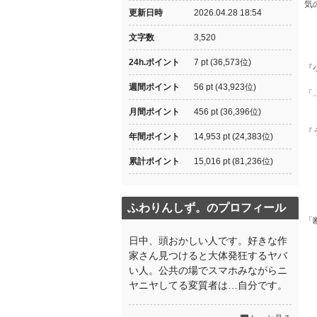
気
更新日時
2026.04.28 18:54
文字数
3,520
24h.ポイント
7 pt (36,573位)
『
週間ポイント
56 pt (43,923位)
「
月間ポイント
456 pt (36,396位)
『
年間ポイント
14,953 pt (24,383位)
累計ポイント
15,016 pt (81,236位)
ふわりんしず。のプロフィール
「
日中、頭おかしい人です。好きな作
家さん見つけると大体発狂するヤバ
い人。公共の場でスマホみながらニ
ヤニヤしてる変質者は…自分です。