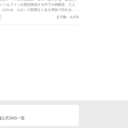
いつもラインを既読無視する年下の幼馴染、三上
（みかみ なお）の部屋をとある理由で訪れる。す
と部屋の中はアイドルのグッズだらけだった、しか
文字数：4,476
全部春人の。 『幼馴染の弟ポジジョン×国民的アイ
ルのお兄さん』になる前のドタバタコメディです。
公式SNS一覧