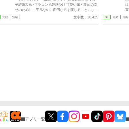
子許嫁攻め×ブラコン兄鈍感受け 可愛い弟と攻めの幸
は
せのために、平凡なのに面倒な男を演じることにした
直
受け。毎日の告白、束縛発言などを繰り広げ、上手く
る
文字数：10,425
完結
短編
BL
完結
短編
いきそうになったため、やめたら、なんと…？ 攻め:
も
ヴィクター・ローレンツ 受け:リアム・グレイソン 弟:
ド
リチャード・グレイソン pixivにも投稿していま
す。 ひよったら消します。 誤字脱字はサイレント修
正します。 また、内容もサイレント修正する時もあ
ります。 定期的にタグも整理します。 批判・中傷
コメントはお控えください。 見つけ次第削除いたし
ます。
アプリ一覧