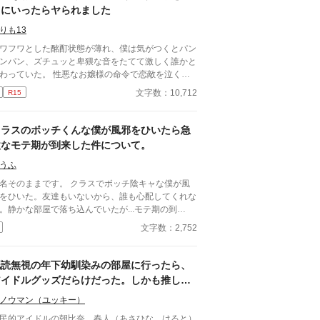
して頂けると何か見える世界が変わるかもしれませ
りにいったらヤられました
。
りも13
ワフワとした酩酊状態が薄れ、僕は気がつくとパン
ンパン、ズチュッと卑猥な音をたてて激しく誰かと
ていた。 性悪なお嬢様の命令で恋敵を泣く泣
殺りに行ったら逆にヤラれちゃった、ちょっとアホ
文字数：10,712
R15
話です。 （ムーンライトノベルにも掲載して
ます）
クラスのボッチくんな僕が風邪をひいたら急
激なモテ期が到来した件について。
うふ
名そのままです。 クラスでボッチ陰キャな僕が風
をひいた。友達もいないから、誰も心配してくれな
。静かな部屋で落ち込んでいたが...モテ期の到
！？いつも無視してたクラスの人が、先生が、先輩
文字数：2,752
、部屋に押しかけてきた！あの、僕風邪なんですけ
。
既読無視の年下幼馴染みの部屋に行ったら、
アイドルグッズだらけだった。しかも推しは
俺
ノウマン（ユッキー）
民的アイドルの朝比奈 春人（あさひな はると）