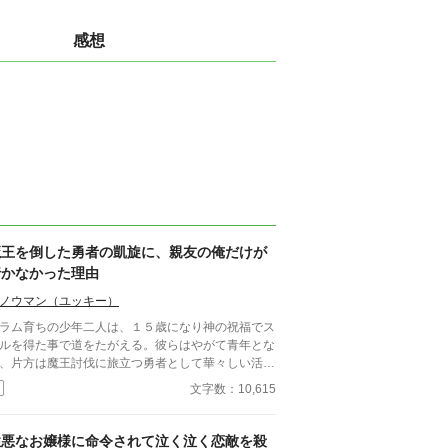
感想
魔王を倒した勇者の凱旋に、親友の俺だけが
行かなかった理由
ノウマン（ユッキー）
ラム育ちの少年二人は、１５歳になり神の祝福でス
ルを得た事で道をたがえる。彼らはやがて青年とな
、片方は魔王討伐に旅立つ勇者として華々しい活躍
し、もう片方はただ彼の帰還を待つ相変わらずスラ
文字数：10,615
暮らしの存在となる。 これは何も持たない青年が
だ勇者の帰りを待つ日常を描いた作品です。 無自
両片想いの勇者×親友。 読了後、もう一度だけ読み
性悪なお嬢様に命令されて泣く泣く恋敵を殺