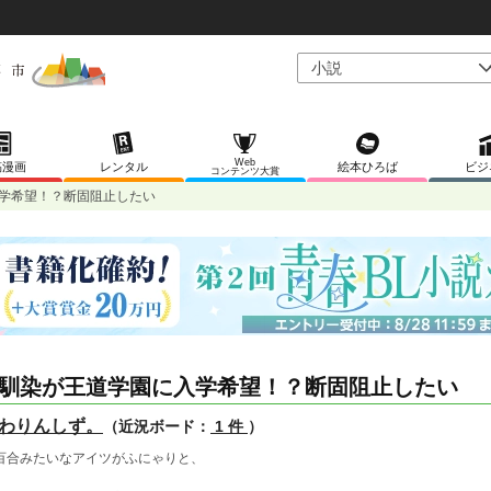
Web
稿漫画
レンタル
絵本ひろば
ビジ
コンテンツ大賞
学希望！？断固阻止したい
馴染が王道学園に入学希望！？断固阻止したい
わりんしず。
（近況ボード：
1 件
）
百合みたいなアイツがふにゃりと、