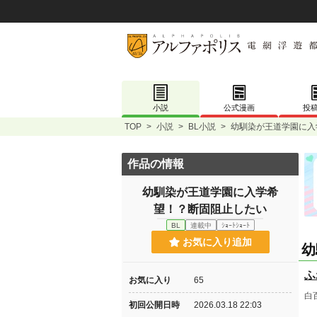
小説
公式漫画
投
TOP
>
小説
>
BL小説
>
幼馴染が王道学園に入
作品の情報
幼馴染が王道学園に入学希
望！？断固阻止したい
BL
連載中
ｼｮｰﾄｼｮｰﾄ
お気に入り追加
幼
ふ
お気に入り
65
白
初回公開日時
2026.03.18 22:03