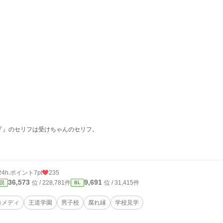
︎『』のセリフは受けちゃんのセリフ。
24h.ポイント
7pt
235
36,573
9,691
位 / 228,781件
位 / 31,415件
説
BL
コメディ
王道学園
男子校
腐れ縁
学校見学