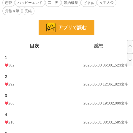
政視察に加わる機会を得る。
恋愛
ハッピーエンド
異世界
婚約破棄
ざまぁ
女主人公
貴族令嬢
完結
赴任先の北方の地で、若き領主アレイスターと出会ったセリナ。言葉で丁寧に
思いを伝え、誠実に接する彼に少しずつ心を開いていく。
そして静かに、しかし確かに才能を発揮するセリナの姿は、やがて辺境を支える
アプリで読む
柱となっていく。
一方、王太子レオニスとリーナの婚約生活には次第に綻びが生じ、セリナの名
は再び王都でも囁かれるようになる。
目次
感想
静かで無表情だと思われた令嬢は、実は誰よりも他者に寄り添う力を持ってい
1
た。
これは、「声なき優しさ」が、真に理解され、尊ばれていく物語。
302
2025.05.30 06:00
1,523文字
2
小説
26,294 位 / 228,857 件
292
2025.05.30 12:36
1,823文字
恋愛
11,420 位 / 66,377 件
3
お気に入り
689
266
2025.05.30 19:03
2,099文字
24h.ポイント
21 pt
4
文字数
78,607
218
2025.05.31 08:33
1,585文字
更新日時
2025.06.30 19:45