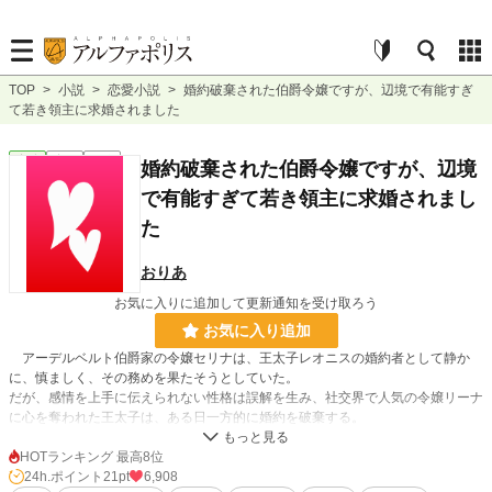
TOP
>
小説
>
恋愛小説
>
婚約破棄された伯爵令嬢ですが、辺境で有能すぎ
て若き領主に求婚されました
恋愛
完結
短編
婚約破棄された伯爵令嬢ですが、辺境
で有能すぎて若き領主に求婚されまし
た
おりあ
お気に入りに追加して更新通知を受け取ろう
お気に入り追加
アーデルベルト伯爵家の令嬢セリナは、王太子レオニスの婚約者として静か
に、慎ましく、その務めを果たそうとしていた。
だが、感情を上手に伝えられない性格は誤解を生み、社交界で人気の令嬢リーナ
に心を奪われた王太子は、ある日一方的に婚約を破棄する。
失意のなかでも感情をあらわにすることなく、セリナは婚約を受け入れ、王都
HOTランキング 最高8位
を離れ故郷へ戻る。そこで彼女は、自身の分析力や実務能力を買われ、辺境の行
24h.ポイント
21pt
6,908