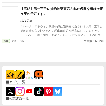
「ひだまり亭」を営むマルタとゴードンだった。 見返りを求めず
世話をしてくれる二人に恩を返すため、フローラは少しずつ店を
【完結】第一王子に婚約破棄宣言された侯爵令嬢は次期
手伝い始める。 王太子妃教育で身につけた会計や経営の知識を生
女王の予定です。
かし、店内を整え、日替わり料理を考え、看板を出す。 やがて寂
れていた食堂には少しずつ客が戻り、フローラにもようやく心か
姫乃 美羽
ら笑える居場所ができていく。 そんな彼女の前に現れたのは、毎
ミレーナ・アドウィン侯爵令嬢は婚約者であるレオン第一王子に
週決まった曜日に店を訪れる無口な騎士ルシアン。 パンを食べる
婚約破棄を言い渡された。理由は自分が懇意にしているメアリ
ときだけ少しだけ表情を緩める彼と、穏やかな時間を重ねるうち
ー・ハント子爵令嬢をいじめたから。 レオンはミレーナの献身と
に、フローラの心にも淡い想いが芽生えていく。 けれど半年後、
メアリーの本性、国王夫妻の葛藤を知らぬまま王族としてあるま
文字数：68,240
恋愛
完結
長編
彼女の無実が証明され、祖国から迎えの騎士たちがやって来る。
じき暴走をしている。そんな彼を遂に国王夫妻が見限った。そん
「わたしの居場所は、ここです」 すべてを失ったからこそ見つけ
な中、ミレーナの立場にも変化が訪れる。 新作「健康オタク、異
られた、自分で選ぶ人生と幸せ。 追放された悪役令嬢が、辺境の
世界へ」が連載スタート！ 過去作もありますので、興味のある方
食堂で新しい家族と恋をつかむ、再出発の溺愛ファンタジー。
はぜひ！ ・【完結済】「婚約破棄は既に済んでいます」 ・【連載
中】「神降臨の地を守り続ける家系〜役目を果たしたい彼女と支
え守りたい彼ら〜」 ※表紙はAI生成です
アプリ一覧
公式SNS一覧