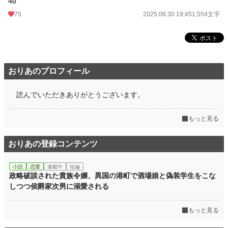
40
75
2025.06.30 19:45
1,554文字
おりあのプロフィール
読んでいただきありがとうございます。
もっと見る
おりあの登録コンテンツ
小説
恋愛
連載中
短編
政略破談された貴族令嬢、異国の港町で酒場娘と偽装学生をこな
しつつ侯爵家次男に溺愛される
もっと見る