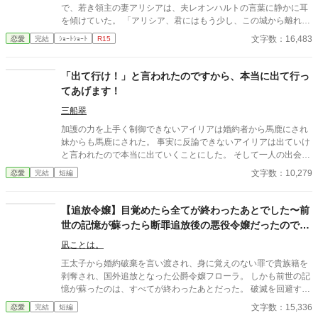
で、若き領主の妻アリシアは、夫レオンハルトの言葉に静かに耳
を傾けていた。 「アリシア、君にはもう少し、この城から離れて
もらいたい」 レオンハルトの声は、いつものように低く、落ち
文字数：16,483
恋愛
完結
ｼｮｰﾄｼｮｰﾄ
R15
着いていた。しかし、その言葉の意味は、アリシアにとってあま
りにも唐突で、あまりにも冷たいものだった。 「……離れる、と
はどういう意味でございますか」 「つまり、この城にいないでほ
「出て行け！」と言われたのですから、本当に出て行っ
しい、ということだ。しばらくの間、君には別の場所で暮らして
てあげます！
もらいたい」 アリシアは、ゆっくりと目を閉じた。指先がわず
かに震えるのを、彼女は必死に抑えていた。この男の前で、自分
三船翠
が動揺している姿を見せたくなかったからだ。
加護の力を上手く制御できないアイリアは婚約者から馬鹿にされ
妹からも馬鹿にされた。 事実に反論できないアイリアは出ていけ
と言われたので本当に出ていくことにした。 そして一人の出会い
が彼女の運命を大きく変えることになったのだった…。
文字数：10,279
恋愛
完結
短編
【追放令嬢】目覚めたら全てが終わったあとでした〜前
世の記憶が蘇ったら断罪追放後の悪役令嬢だったので、
辺境の食堂で幸せをつかんでみせます！！〜
凪ことは。
王太子から婚約破棄を言い渡され、身に覚えのない罪で貴族籍を
剥奪され、国外追放となった公爵令嬢フローラ。 しかも前世の記
憶が蘇ったのは、すべてが終わったあとだった。 破滅を回避する
時間も、家族に助けを求める余地もない。 薄いドレス一枚で国境
文字数：15,336
恋愛
完結
短編
に捨てられ、行き倒れたフローラを救ったのは、町外れの食堂