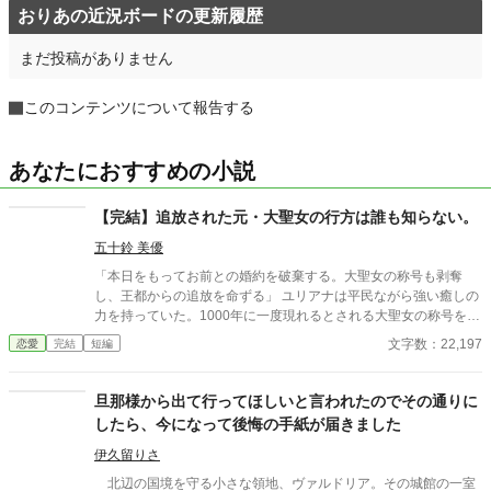
おりあの近況ボードの更新履歴
まだ投稿がありません
このコンテンツについて報告する
あなたにおすすめの小説
【完結】追放された元・大聖女の行方は誰も知らない。
五十鈴 美優
「本日をもってお前との婚約を破棄する。大聖女の称号も剥奪
し、王都からの追放を命ずる」 ユリアナは平民ながら強い癒しの
力を持っていた。1000年に一度現れるとされる大聖女の称号を得
て、婚約者となった王子リッドと共に魔物討伐に邁進する日々を
文字数：22,197
恋愛
完結
短編
送っていた。 だがリッドはユリアナを休ませることなく働かせ、
ユリアナの癒しの力を濁らせていた。 そんな時に圧倒的な力を持
つ上級魔物が、王国北部に襲来する。 ユリアナは全力を尽くした
旦那様から出て行ってほしいと言われたのでその通りに
ものの、多くの犠牲を出してしまった。 ユリアナはその責任を押
したら、今になって後悔の手紙が届きました
し付けられ、大聖女の称号を剥奪される。リッドからの婚約破棄
に加え、王都からの追放を命じられた。 それから一年。ユリアナ
伊久留りさ
はユーリと名を改め、顔を隠し、新たな職に就いていた。
北辺の国境を守る小さな領地、ヴァルドリア。その城館の一室