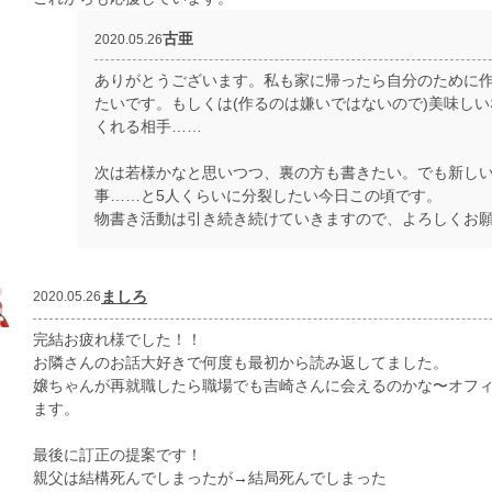
古亜
2020.05.26
ありがとうございます。私も家に帰ったら自分のために
たいです。もしくは(作るのは嫌いではないので)美味し
くれる相手……
次は若様かなと思いつつ、裏の方も書きたい。でも新し
事……と5人くらいに分裂したい今日この頃です。
物書き活動は引き続き続けていきますので、よろしくお
ましろ
2020.05.26
完結お疲れ様でした！！
お隣さんのお話大好きで何度も最初から読み返してました。
嬢ちゃんが再就職したら職場でも吉崎さんに会えるのかな〜オフ
ます。
最後に訂正の提案です！
親父は結構死んでしまったが→結局死んでしまった