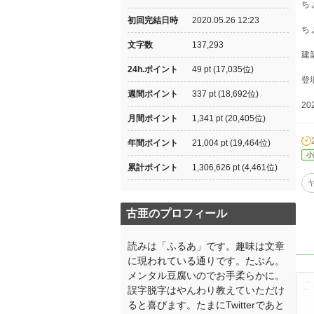
ち
初回完結日時
2020.05.26 12:23
ち
文字数
137,293
建
24h.ポイント
49 pt (17,035位)
登
週間ポイント
337 pt (18,692位)
20
月間ポイント
1,341 pt (20,405位)
年間ポイント
21,004 pt (19,464位)
小
累計ポイント
1,306,626 pt (4,461位)
古亜のプロフィール
読みは「ふるあ」です。趣味は文章
に現われている通りです。たぶん。
メンタル豆腐いのでお手柔らかに。
誤字脱字はやんわり教えていただけ
ると喜びます。たまにTwitterであと