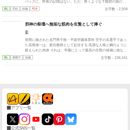
パックに、昨夜の記憶はない。ただ、疼くような下腹部の熱だけ
が残っていた。 相談しようと向かった相手こそが、自分を侵食し
文字数：2,509
BL
完結
短編
R18
ている張本人だとも知らずに、パックは父の部屋の扉を開く。 こ
のお話はムーンライトでも投稿してます〜
邪神の祭壇へ無垢な筋肉を生贄として捧ぐ
零
世間に秘された名門男子校・平坂学園体育科 空手の名選手であっ
た高尾雄一は、新任教師として赴任する 高潔な人格と鋼のように
鍛えられた肉体 それは、学園にとって最高の生贄の候補に他なら
なかった 至高の筋肉を持つ、精神を削られ意志をなくした青年を
文字数：236,341
BL
連載中
短編
太古の神に捧げるため、“水”、“風”、“土”の信奉者達が暗躍する 意
志をなくし筋肉の操り人形と化した“デク” 消える教師 山奥の男子
校で繰り広げられるダークファンタジー
アプリ一覧
公式SNS一覧