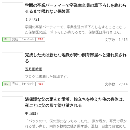
学園の卒業パーティーで卒業生全員の筆下ろしを終わら
せるまで帰れない保険医
ミクリ21
学園の卒業パーティーで、卒業生達の筆下ろしをすることになっ
た保険医の話。 筆下ろしが終わるまで、保険医は帰れません。
文字数：1,415
BL
完結
ｼｮｰﾄｼｮｰﾄ
R18
完成した犬は新たな地獄が待つ飼育部屋へと連れ戻され
る
五月雨時雨
ブログに掲載した短編です。
文字数：2,514
BL
完結
ｼｮｰﾄｼｮｰﾄ
R18
過保護な父の歪んだ愛着。旅立ちを控えた俺の身体は、
夜ごとに父の形で塗り潰される
中山(ほ)
「パックの中、僕の形になっちゃったね」 夢か現か。耳元で囁か
れる甘い声と、内側を執拗に掻き回す熱。翌朝、自室で目覚めた