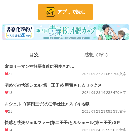
性欲悪魔(８人攻め)×人間
アプリで読む
エロいリーマンに悪魔達は釘付け…『お前は俺達のもの。』
小説
36,325 位 / 228,743 件
BL
9,599 位 / 31,413 件
お気に入り
532
目次
感想（2件）
24h.ポイント
7 pt
童貞リーマン性欲悪魔達に召喚され…
21
2021.09.22 21:08
2,700文字
文字数
19,400
更新日時
2021.09.27 23:37
初めての快楽シエル(第一王子)を興奮させるセックス
18
2021.09.23 16:23
2,470文字
初回公開日時
2021.09.22 21:08
ルシェルド(第四王子)のご奉仕はメスイキ地獄
初回完結日時
2021.09.27 23:37
21
2021.09.23 23:09
2,335文字
週間ポイント
91 pt (35,631 位)
快感と快楽ジェルファー(第二王子)とルシェール(第三王子)３P
月間ポイント
322 pt (42,476 位)
14
2021.09.24 15:55
2,615文字