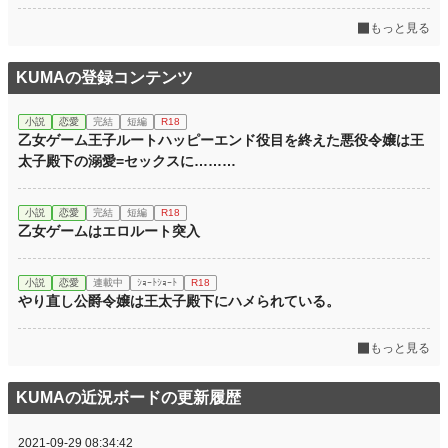
もっと見る
KUMAの登録コンテンツ
小説
恋愛
完結
短編
R18
乙女ゲーム王子ルートハッピーエンド役目を終えた悪役令嬢は王
太子殿下の溺愛=セックスに………
小説
恋愛
完結
短編
R18
乙女ゲームはエロルート突入
小説
恋愛
連載中
ｼｮｰﾄｼｮｰﾄ
R18
やり直し公爵令嬢は王太子殿下にハメられている。
もっと見る
KUMAの近況ボードの更新履歴
2021-09-29 08:34:42