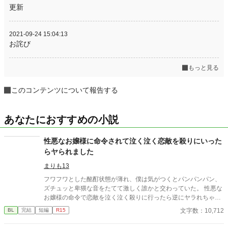
更新
2021-09-24 15:04:13
お詫び
もっと見る
このコンテンツについて報告する
あなたにおすすめの小説
性悪なお嬢様に命令されて泣く泣く恋敵を殺りにいった
らヤられました
まりも13
フワフワとした酩酊状態が薄れ、僕は気がつくとパンパンパン、
ズチュッと卑猥な音をたてて激しく誰かと交わっていた。 性悪な
お嬢様の命令で恋敵を泣く泣く殺りに行ったら逆にヤラれちゃっ
た、ちょっとアホな子の話です。 （ムーンライトノベルにも掲載
文字数：10,712
BL
完結
短編
R15
しています）