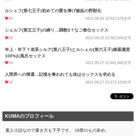
年間ポイント
5,361 pt (44,447 位)
ルシェフ(第七王子)初めての愛を捧げ嫉妬の野獣化
累計ポイント
232,084 pt (18,166 位)
20
2021.09.25 10:52
2,576文字
シェルフ(第五王子)の縛り…調教S？なご奉仕セックス
20
2021.09.25 21:56
2,504文字
年上・年下？弟系シルア(第八王子)とルシェル(第六王子)媚薬濃度
100%お風呂セックス
20
2021.09.27 12:48
1,881文字
人間界への帰還…記憶を奪われても体はセックスを求める
10
2021.09.27 23:37
2,319文字
KUMAのプロフィール
素人小説なので書き方も下手です。 18禁のもの多め。