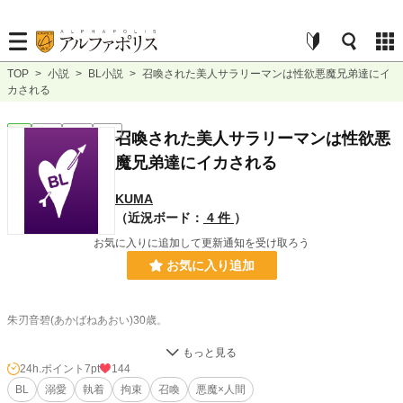
TOP
>
小説
>
BL小説
>
召喚された美人サラリーマンは性欲悪魔兄弟達にイ
カされる
BL
完結
短編
R18
召喚された美人サラリーマンは性欲悪
魔兄弟達にイカされる
KUMA
（近況ボード：
4 件
）
お気に入りに追加して更新通知を受け取ろう
お気に入り追加
朱刃音碧(あかばねあおい)30歳。
ある有名な大人の玩具の開発部門で、働くサラリーマン。
24h.ポイント
7pt
144
ある日暇をモテ余す悪魔達に、逆召喚され混乱する余裕もなく悪魔達にセックス
BL
溺愛
執着
拘束
召喚
悪魔×人間
される。