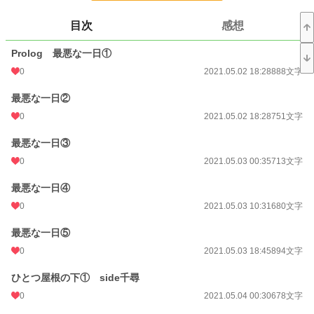
レーティングありです、閲覧注意でお願いします。
目次
感想
今回も見切り発車のため、更新は不定期です。
Prolog 最悪な一日①
小説
228,953 位 / 228,953 件
0
2021.05.02 18:28
888文字
恋愛
66,403 位 / 66,403 件
最悪な一日②
お気に入り
24
0
2021.05.02 18:28
751文字
24h.ポイント
0 pt
最悪な一日③
文字数
109,163
0
2021.05.03 00:35
713文字
更新日時
2022.01.09 12:04
最悪な一日④
初回公開日時
2021.05.02 18:28
0
2021.05.03 10:31
680文字
初回完結日時
2022.01.09 12:05
最悪な一日⑤
0
2021.05.03 18:45
894文字
週間ポイント
0 pt (228,953 位)
ひとつ屋根の下① side千尋
月間ポイント
63 pt (75,351 位)
0
2021.05.04 00:30
678文字
年間ポイント
868 pt (88,242 位)