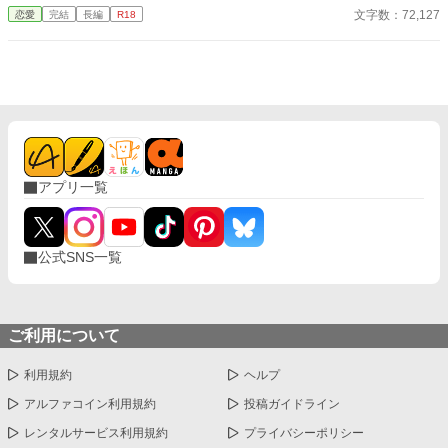
えっろい」 神様仏様どうしてあたしはこの男に今宵も激しく愛
文字数：72,127
恋愛
完結
長編
R18
しこまれているのでしょう。 ――2000年代初頭、IT系企業で懸
命に働く新卒女子×厳しめの俺様男子との恋物語。 ＊＊2026.01.0
2start～2026.01.17end＊＊ ◆エブリスタ様にも掲載。人気沸騰
中です！ https://estar.jp/novels/26513389
アプリ一覧
公式SNS一覧
ご利用について
利用規約
ヘルプ
アルファコイン利用規約
投稿ガイドライン
レンタルサービス利用規約
プライバシーポリシー