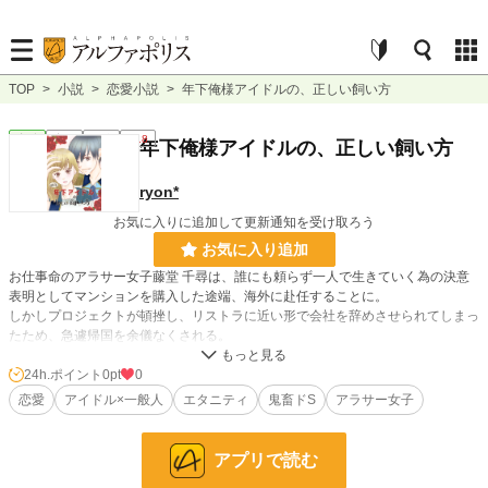
TOP
>
小説
>
恋愛小説
>
年下俺様アイドルの、正しい飼い方
恋愛
完結
長編
R18
年下俺様アイドルの、正しい飼い方
ryon*
お気に入りに追加して更新通知を受け取ろう
お気に入り追加
お仕事命のアラサー女子藤堂 千尋は、誰にも頼らず一人で生きていく為の決意
表明としてマンションを購入した途端、海外に赴任することに。
しかしプロジェクトが頓挫し、リストラに近い形で会社を辞めさせられてしまっ
たため、急遽帰国を余儀なくされる。
だが不在の間姉にマンションの管理を任せていたら、知らぬ間に部屋を勝手に他
人に貸し出されていて......
24h.ポイント
0pt
0
恋愛
アイドル×一般人
エタニティ
鬼畜ドS
アラサー女子
わんこ系アイドル(ただし実際は、性格に難あり)と、拗らせOLの恋がいま、始ま
る......かもしれないお話。
アプリで読む
***