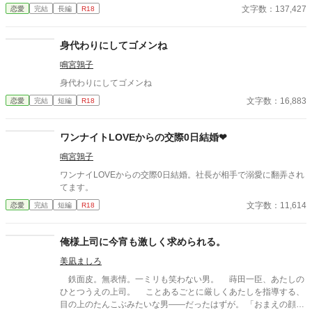
だ。 乗客にAEDを探してきてもらうように頼み、救助活動をして
文字数：137,427
恋愛
完結
長編
R18
いるとボサボサ頭のマスク姿の男がAEDを持ってバスに乗り込ん
できた。 受け取ろうとすると邪魔だと言われる。 そして、月のこ
とを『チビ団子』と呼んだのだ。 医療従事者と思われるボサボサ
身代わりにしてゴメンね
マスク男は運転手の処置をして、月が文句を言う間もなく、救急
鳴宮鶉子
車に同乗して去ってしまった。 最悪の出会いをし、二度と会いた
くない相手の正体は⁇ 作品はフィクションです。 本来の仕事内容
身代わりにしてゴメンね
とは異なる描写があると思います。
文字数：16,883
恋愛
完結
短編
R18
ワンナイトLOVEからの交際0日結婚❤︎
鳴宮鶉子
ワンナイLOVEからの交際0日結婚。社長が相手で溺愛に翻弄され
てます。
文字数：11,614
恋愛
完結
短編
R18
俺様上司に今宵も激しく求められる。
美凪ましろ
鉄面皮。無表情。一ミリも笑わない男。 蒔田一臣、あたしの
ひとつうえの上司。 ことあるごとに厳しくあたしを指導する、
目の上のたんこぶみたいな男――だったはずが。 「おまえの顔、