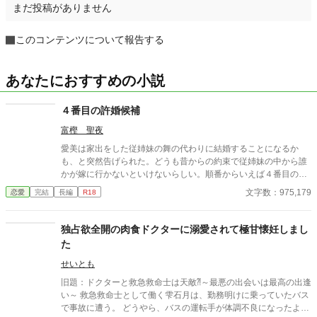
まだ投稿がありません
このコンテンツについて報告する
あなたにおすすめの小説
４番目の許婚候補
富樫 聖夜
愛美は家出をした従姉妹の舞の代わりに結婚することになるか
も、と突然告げられた。どうも昔からの約束で従姉妹の中から誰
かが嫁に行かないといけないらしい。順番からいえば４番目の許
婚候補なので、よもや自分に回ってくることはないと安堵した愛
文字数：975,179
恋愛
完結
長編
R18
美だったが、偶然にも就職先は例の許婚がいる会社。所属部署も
同じになってしまい、何だかいろいろバレないようにヒヤヒヤす
る日々を送るハメになる。おまけに関わらないように距離を置い
独占欲全開の肉食ドクターに溺愛されて極甘懐妊しまし
て接していたのに例の許婚――佐伯彰人――がどういうわけか愛
た
美に大接近。４番目の許婚候補だってバレた！？ それとも―
―？ ラブコメです。――――アルファポリス様より書籍化され
せいとも
ました。本編削除済みです。
旧題：ドクターと救急救命士は天敵⁈～最悪の出会いは最高の出逢
い～ 救急救命士として働く雫石月は、勤務明けに乗っていたバス
で事故に遭う。 どうやら、バスの運転手が体調不良になったよう