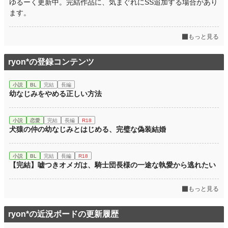
ゆるーく更新中。完結作品に、気まぐれにSS追加する場合があり
ます。
もっと見る
ryon*の登録コンテンツ
小説
BL
完結
長編
幼なじみをやめる正しい方法
小説
恋愛
完結
長編
R18
犬猿の仲の幼なじみとはじめる、完璧な偽装結婚
小説
BL
完結
長編
R18
【完結】嘘つきオメガは、騎士団長様の一途な執愛から逃れたい
もっと見る
ryon*の近況ボードの更新履歴