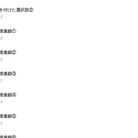
き付けた選択肢②
33
情連鎖①
33
情連鎖②
22
情連鎖③
32
情連鎖④
33
情連鎖⑤
32
情連鎖⑥