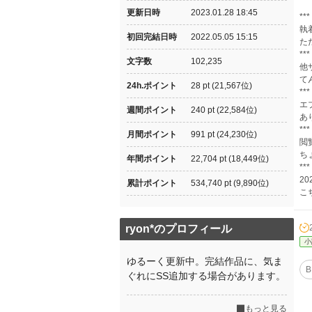
更新日時
2023.01.28 18:45
***
執
初回完結日時
2022.05.05 15:15
た
***
文字数
102,235
他
て
24h.ポイント
28 pt (21,567位)
***
エ
週間ポイント
240 pt (22,584位)
あ
***
月間ポイント
991 pt (24,230位)
閲
ち
年間ポイント
22,704 pt (18,449位)
***
2
累計ポイント
534,740 pt (9,890位)
こ
ryon*のプロフィール
小
ゆるーく更新中。完結作品に、気ま
B
ぐれにSS追加する場合があります。
もっと見る