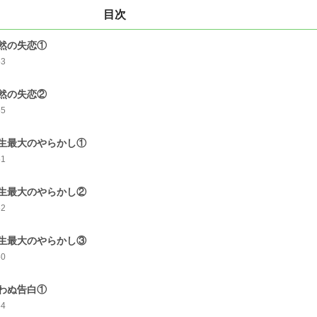
目次
然の失恋①
53
然の失恋②
55
生最大のやらかし①
51
生最大のやらかし②
62
生最大のやらかし③
50
わぬ告白①
54