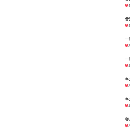
脅
一
一
キ
キ
突