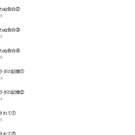
わぬ告白②
49
わぬ告白③
55
わぬ告白④
66
ラダの記憶①
53
ラダの記憶②
54
されて①
55
されて②