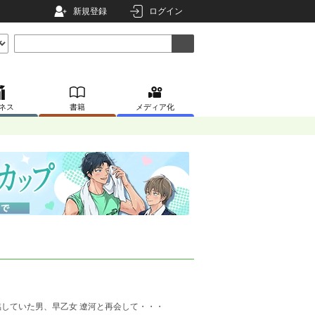
新規登録
ログイン
ネス
書籍
メディア化
。
していた男、早乙女 遼河と再会して・・・