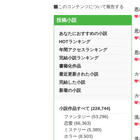
このコンテンツについて報告する
思
投稿小説
思
あなたにおすすめの小説
HOTランキング
年間アクセスランキング
思
完結小説ランキング
書籍化作品
最近更新された小説
カ
完結した小説
新着の小説
カ
小説作品すべて (228,744)
ファンタジー (53,296)
流
恋愛 (66,363)
ミステリー (5,380)
ホラー (8,503)
流