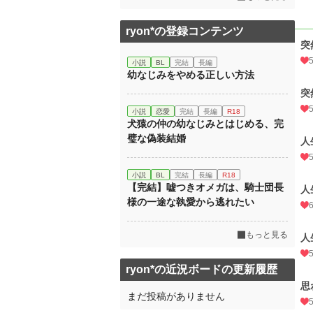
ryon*の登録コンテンツ
突
小説
BL
完結
長編
幼なじみをやめる正しい方法
突
小説
恋愛
完結
長編
R18
犬猿の仲の幼なじみとはじめる、完
璧な偽装結婚
人
小説
BL
完結
長編
R18
【完結】嘘つきオメガは、騎士団長
人
様の一途な執愛から逃れたい
もっと見る
人
ryon*の近況ボードの更新履歴
思
まだ投稿がありません