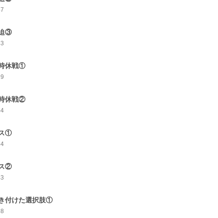
47
迫③
43
時休戦①
39
時休戦②
44
ス①
34
ス②
43
き付けた選択肢①
38