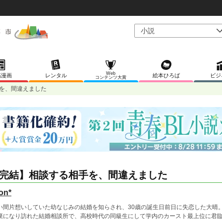
Web
稿漫画
レンタル
絵本ひろば
ビジ
コンテンツ大賞
を、間違えました
完結】相談する相手を、間違えました
on*
い間片想いしていた幼なじみの結婚を知らされ、30歳の誕生日前日に失恋した大晴
棄になり訪れた結婚相談所で、高校時代の同級生にして学内のカースト最上位に君臨