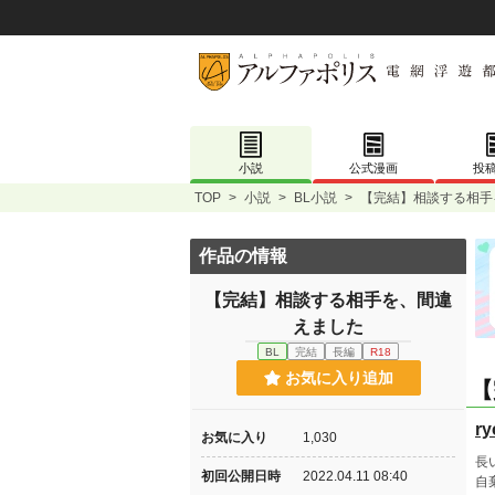
小説
公式漫画
投
TOP
>
小説
>
BL小説
>
【完結】相談する相手
作品の情報
【完結】相談する相手を、間違
えました
BL
完結
長編
R18
お気に入り追加
【
ry
お気に入り
1,030
長
初回公開日時
2022.04.11 08:40
自