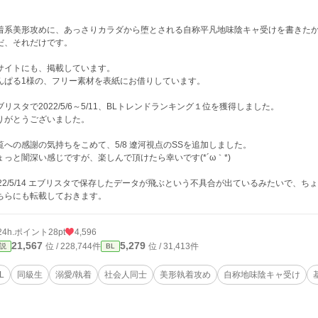
着系美形攻めに、あっさりカラダから堕とされる自称平凡地味陰キャ受けを書きた
だ、それだけです。
サイトにも、掲載しています。
んぱる1様の、フリー素材を表紙にお借りしています。
ブリスタで2022/5/6～5/11、BLトレンドランキング１位を獲得しました。
りがとうございました。
覧への感謝の気持ちをこめて、5/8 遼河視点のSSを追加しました。
ょっと闇深い感じですが、楽しんで頂けたら幸いです(*´ω｀*)
022/5/14 エブリスタで保存したデータが飛ぶという不具合が出ているみたいで、
ちらにも転載しておきます。
24h.ポイント
28pt
4,596
21,567
5,279
位 / 228,744件
位 / 31,413件
説
BL
L
同級生
溺愛/執着
社会人同士
美形執着攻め
自称地味陰キャ受け