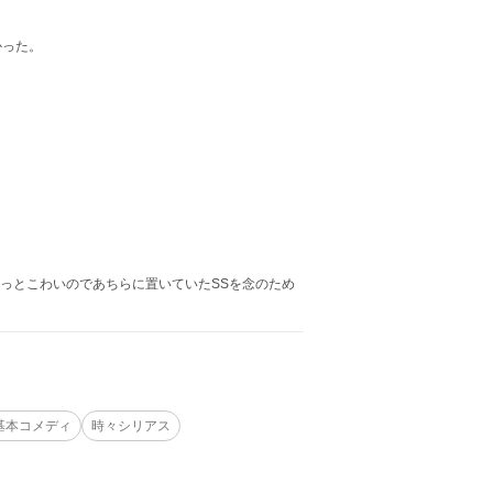
かった。
ちょっとこわいのであちらに置いていたSSを念のため
基本コメディ
時々シリアス