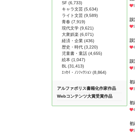
SF (6,733)
キャラ文芸 (5,634)
ライト文芸 (9,589)
誤
青春 (7,919)
現代文学 (9,621)
大衆娯楽 (6,071)
誤
経済・企業 (436)
歴史・時代 (3,220)
児童書・童話 (4,655)
絵本 (1,047)
誤
BL (31,413)
ｴｯｾｲ・ﾉﾝﾌｨｸｼｮﾝ (8,864)
初
アルファポリス書籍化作家作品
Webコンテンツ大賞受賞作品
初
初