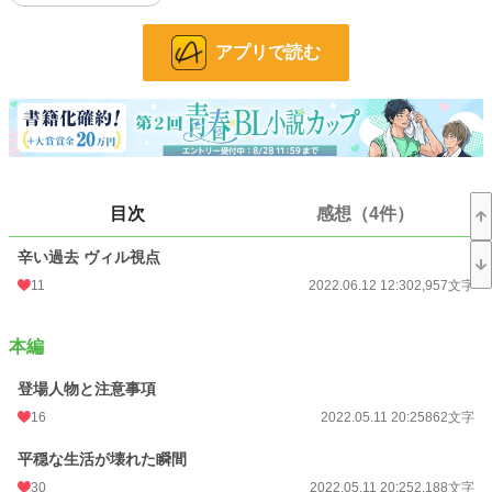
お気に入り
498
アプリで読む
24h.ポイント
7 pt
文字数
71,130
更新日時
2022.06.12 12:30
初回公開日時
2021.08.27 22:44
目次
感想（4件）
週間ポイント
91 pt (35,631 位)
月間ポイント
294 pt (44,138 位)
辛い過去 ヴィル視点
11
2022.06.12 12:30
2,957文字
年間ポイント
3,115 pt (56,707 位)
累計ポイント
267,273 pt (16,509 位)
本編
登場人物と注意事項
16
2022.05.11 20:25
862文字
平穏な生活が壊れた瞬間
30
2022.05.11 20:25
2,188文字