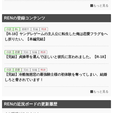
もっと見る
RENの登録コンテンツ
小説
BL
連載中
長編
R18
【R-18】ヤンデレゲームの主人公に転生した俺は恋愛フラグをへ
し折りたい。【本編完結】
小説
恋愛
完結
短編
R18
【完結】貞操帯を選んでほしいと彼氏に言われました。【R-18】
小説
恋愛
完結
短編
R18
【完結】冷酷無慈悲の最強騎士様の初体験を奪ってしまい、結婚
しろと脅されています！
もっと見る
RENの近況ボードの更新履歴