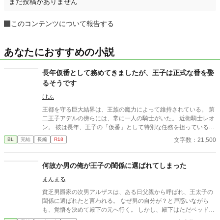
まだ投稿がありません
このコンテンツについて報告する
あなたにおすすめの小説
長年仮番として務めてきましたが、王子は正式な番を娶
るそうです
けふ
王都を守る巨大結界は、王族の魔力によって維持されている。 第
二王子アデルの傍らには、常に一人の騎士がいた。 近衛騎士レオ
ン。 彼は長年、王子の「仮番」として特別な任務を担っている。
しかし王子は、他国の王女との正式な番契約が決まってしまっ
文字数：21,500
BL
完結
長編
R18
た。 仮番の役目は、そこで終わるはずだった。 だが結界塔で行わ
れる儀式の中で、 二人の関係は次第に変わり始める。 王族と騎
士。 主と臣下。 越えてはならない境界を前にしても、 王子は騎
何故か男の俺が王子の閨係に選ばれてしまった
士の手を取る。 「共に立て」 ※オメガバースではありません ※
まんまる
ふんわり読んでください ※なんでも許せる方向け ※イラストはC
hatGPTさん
貧乏男爵家の次男アルザスは、ある日父親から呼ばれ、王太子の
閨係に選ばれたと言われる。 なぜ男の自分が？と戸惑いながら
も、覚悟を決めて殿下の元へ行く。 しかし、殿下はただベッドに
横たわり何もしてこない。 殿下には何か思いがあるようで。 《何