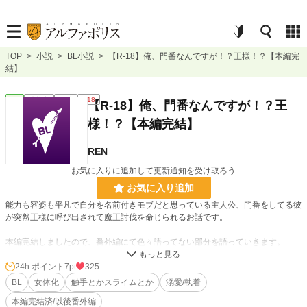
TOP
>
小説
>
BL小説
>
【R-18】俺、門番なんですが！？王様！？【本編完
結】
BL
連載中
長編
R18
【R-18】俺、門番なんですが！？王
様！？【本編完結】
REN
お気に入りに追加して更新通知を受け取ろう
お気に入り追加
能力も容姿も平凡で自分を名前付きモブだと思っている主人公、門番をしてる彼
が突然王様に呼び出されて魔王討伐を命じられるお話です。
本編完結しましたので、番外編にて色々語ってない部分を語っていきます。
24h.ポイント
7pt
325
小説
38,196 位 / 228,851 件
BL
女体化
触手とかスライムとか
溺愛/執着
BL
10,370 位 / 31,440 件
本編完結済/以後番外編