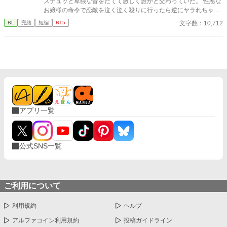
ズチュッと卑猥な音をたてて激しく誰かと交わっていた。 性悪な
お嬢様の命令で恋敵を泣く泣く殺りに行ったら逆にヤラれちゃっ
た、ちょっとアホな子の話です。 （ムーンライトノベルにも掲載
文字数：10,712
BL
完結
短編
R15
しています）
アプリ一覧
公式SNS一覧
ご利用について
利用規約
ヘルプ
アルファコイン利用規約
投稿ガイドライン