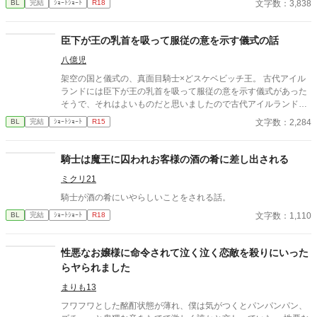
文字数：3,838
BL
完結
ｼｮｰﾄｼｮｰﾄ
R18
故か男の僕が王子の閨係に選ばれました》の攻×受が立場的に逆
転したお話です。 登場人物、設定は全く違います。 ※ショートシ
ョート集におまけ話を上げています。そちらも是非ご一読くださ
臣下が王の乳首を吸って服従の意を示す儀式の話
い。 ※画像はPicrewさんよりお借りしています。
八億児
架空の国と儀式の、真面目騎士×どスケベビッチ王。 古代アイル
ランドには臣下が王の乳首を吸って服従の意を示す儀式があった
そうで、それはよいものだと思いましたので古代アイルランドと
は特に関係なく王の乳首を吸ってもらいました。
文字数：2,284
BL
完結
ｼｮｰﾄｼｮｰﾄ
R15
騎士は魔王に囚われお客様の酒の肴に差し出される
ミクリ21
騎士が酒の肴にいやらしいことをされる話。
文字数：1,110
BL
完結
ｼｮｰﾄｼｮｰﾄ
R18
性悪なお嬢様に命令されて泣く泣く恋敵を殺りにいった
らヤられました
まりも13
フワフワとした酩酊状態が薄れ、僕は気がつくとパンパンパン、