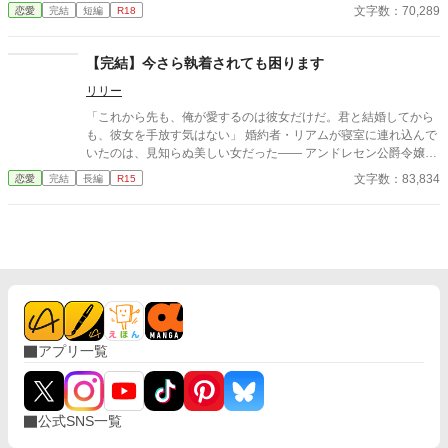
た。筆頭公爵家の嫡男と婚約させられた。 のんびり過ごしたか
文字数：70,289
恋愛
完結
短編
R18
ったけど、公爵夫妻と両親は仲良しだし、ヴィオレッタのことも
可愛がってくれている。まぁいいかと婚約者生活を過ごしてい
た。 ヴィオレッタは婚約者がプチヤンデレなことには全く気が
【完結】今さら執着されても困ります
ついてなかった。 そんな天然気味のヴィオレッタとヴィオレッ
リリー
タ命のプチヤンデレユリウスの緩い恋の物語です。 ゆるふわな
設定です。 暢気な主人公がハイスペプチヤンデレ男子に溺愛さ
「これから先も、俺が愛するのは彼女だけだ。君と結婚してから
れます。 Ｒ１５は保険です。
も、彼女を手放す気はない」 婚約者・リアムが寝室に連れ込んで
いたのは、見知らぬ美しい女だった―― アンドレセン公爵令嬢の
ユリアナは、「呪われた子」として忌み嫌われながらも、政略結
文字数：83,834
恋愛
完結
長編
R15
婚によりクロシェード公爵家の嫡男・リアムと婚約し、彼の屋敷
に移り住んだ。 いつか家族になれると信じて献身的に尽くすが、
リアムの隣にはいつも、彼の幼馴染であり愛人のアリスがいた。
蔑まれ、無視され、愛人の引き立て役として扱われる日々。 ある
舞踏会の日、衆前で辱めを受けたユリアナの中で、何かがプツリ
と切れる。 「わかりました。もう、愛される努力はやめにしま
す」 ユリアナがリアムへの関心を捨て、心を閉ざしたその夜。彼
女は庭園で、謎めいた美しい青年・フィンレイと出会う。 彼との
出会いが、凍りついていたユリアナの人生を劇的に変えていく。
アプリ一覧
一方、急に素っ気なくなったユリアナに、リアムは焦りと歪んだ
執着を抱き始める。 ・全体的に暗い内容です。 ・注意喚起を含む
章は※を付けています。
公式SNS一覧