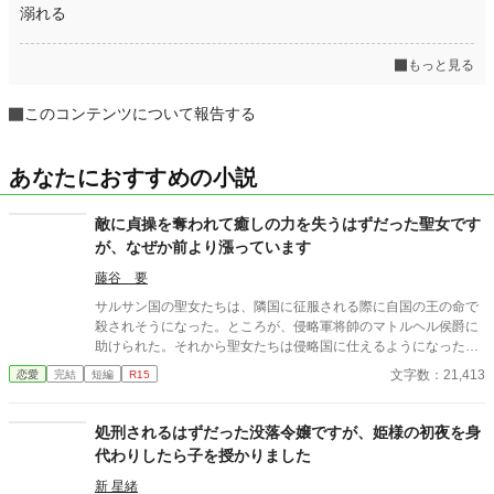
溺れる
もっと見る
このコンテンツについて報告する
あなたにおすすめの小説
敵に貞操を奪われて癒しの力を失うはずだった聖女です
が、なぜか前より漲っています
藤谷 要
サルサン国の聖女たちは、隣国に征服される際に自国の王の命で
殺されそうになった。ところが、侵略軍将帥のマトルヘル侯爵に
助けられた。それから聖女たちは侵略国に仕えるようになった
が、一か月後に筆頭聖女だったルミネラは命の恩人の侯爵へ嫁ぐ
文字数：21,413
恋愛
完結
短編
R15
ように国王から命じられる。 結婚披露宴では、陛下に側妃として
嫁いだ旧サルサン国王女が出席していたが、彼女は侯爵に腕を絡
めて「陛下の手がつかなかったら一年後に妻にしてほしい」と頼
処刑されるはずだった没落令嬢ですが、姫様の初夜を身
んでいた。しかも、侯爵はその手を振り払いもしない。 聖女は愛
代わりしたら子を授かりました
のない交わりで神の加護を失うとされているので、当然白い結婚
だと思っていたが、初夜に侯爵のメイアスから体の関係を迫られ
新 星緒