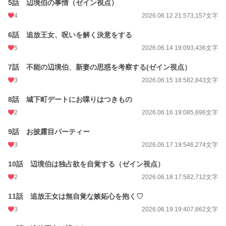
5話 辺境伯の事情（ゼイン視点）
初回公開日時
2026.06.05 12:13
4
2026.06.12 21:57
3,157文字
初回完結日時
2026.07.05 11:49
6話 追放王女、呪いを解く決意をする
週間ポイント
835 pt (10,242 位)
5
2026.06.14 19:09
3,436文字
月間ポイント
16,152 pt (2,911 位)
7話 不能の辺境伯、新妻の思惑を考察する(ゼイン視点）
年間ポイント
30,828 pt (14,864 位)
3
2026.06.15 18:58
2,843文字
累計ポイント
31,265 pt (56,989 位)
8話 城下町デートにお喋りはつきもの
2
2026.06.16 19:08
5,696文字
9話 お披露目パーティー
3
2026.06.17 19:54
6,274文字
10話 辺境伯は独占欲を自覚する（ゼイン視点）
2
2026.06.18 17:58
2,712文字
11話 追放王女は無自覚な嫉妬心を抱く♡
3
2026.06.19 19:40
7,662文字