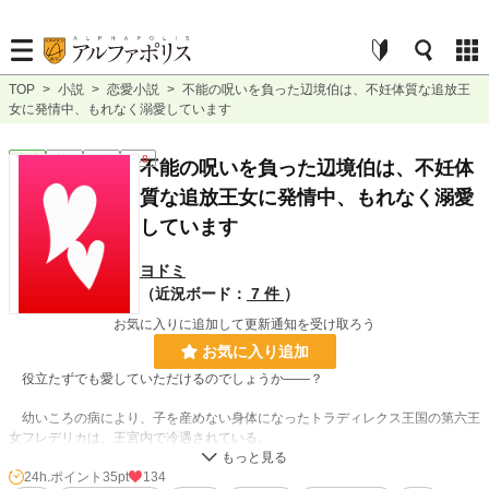
TOP
>
小説
>
恋愛小説
>
不能の呪いを負った辺境伯は、不妊体質な追放王
女に発情中、もれなく溺愛しています
恋愛
完結
長編
R18
不能の呪いを負った辺境伯は、不妊体
質な追放王女に発情中、もれなく溺愛
しています
ヨドミ
（近況ボード：
7 件
）
お気に入りに追加して更新通知を受け取ろう
お気に入り追加
役立たずでも愛していただけるのでしょうか――？
幼いころの病により、子を産めない身体になったトラディレクス王国の第六王
女フレデリカは、王宮内で冷遇されている。
王宮の隅でひっそりと暮らしていた彼女に、縁談の話が舞い込んだ。相手は
【不能】と噂される辺境伯ゼインである。
24h.ポイント
35pt
134