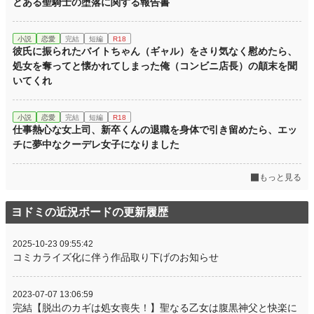
とある聖騎士の堕落に関する報告書
小説
恋愛
完結
短編
R18
彼氏に振られたバイトちゃん（ギャル）をさり気なく慰めたら、
処女を奪ってと懐かれてしまった俺（コンビニ店長）の顛末を聞
いてくれ
小説
恋愛
完結
短編
R18
仕事熱心な女上司、新卒くんの退職を身体で引き留めたら、エッ
チに夢中なクーデレ女子になりました
もっと見る
ヨドミの近況ボードの更新履歴
2025-10-23 09:55:42
コミカライズ化に伴う作品取り下げのお知らせ
2023-07-07 13:06:59
完結【脱出のカギは処女喪失！】聖なる乙女は腹黒神父と快楽に