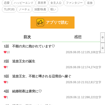
不能であれば、身体の秘密がバレることはない。安心したのもつかの間、嫁い
恋愛
ハッピーエンド
異世界
女主人公
ファンタジー
追放
だ初日に、フレデリカはゼインに抱かれてしまう。
TL(R18)
ノーチェ
溺愛/執着
呪い
不能の呪いに冒されているのになぜ……。不能の呪いの反動により、ゼインは
フレデリカにだけ発情するように。
自分では彼に後継ぎを残してやれない。フレデリカは呪いを解く方法を探し始
アプリで読む
める。
解呪探しに奔走するフレデリカを静観していたゼインだったが、自分のために
頑張るフレデリカを愛しく思うようになる。
呪いは解けるのか。解けた先、二人の未来はいかに――。
目次
感想
不能の呪いに振り回される絶倫辺境伯と不遇な王女の恋物語。
1話 不能の夫に抱かれています♡
■Ｒシーンには♡をつけています。
10
2026.06.05 12:13
5,106文字
小説
19,538 位 / 228,635 件
2話 追放王女の誕生
恋愛
8,545 位 / 66,325 件
7
2026.06.09 12:17
4,274文字
お気に入り
38
3話 追放王女、不能と噂される辺境伯へ嫁ぐ
3
2026.06.10 21:01
2,817文字
24h.ポイント
35 pt
文字数
4話 結婚初夜は唐突に♡
120,541
1
2026.06.11 12:28
6,223文字
更新日時
2026.07.05 11:48