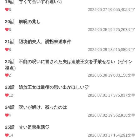
19話 甘くて苦いすれ違い♡
3
2026.06.27 16:05
5,405文字
20話 解呪の兆し
3
2026.06.28 19:22
5,263文字
21話 辺境伯夫人、誘拐未遂事件
8
2026.06.29 18:51
5,080文字
22話 不能の呪いに冒された夫は追放王女を手放せない（ゼイン
視点）
2
2026.06.30 19:03
3,158文字
23話 追放王女は最後の思い出がほしい♡
12
2026.07.01 17:37
5,837文字
24話 呪いが解け、残ったのは
4
2026.07.02 19:36
2,918文字
25話 甘い監禁生活♡
14
2026.07.03 17:15
4,291文字