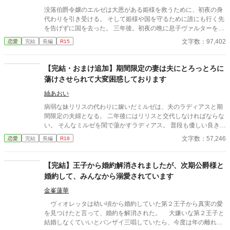
る。彼は命の恩人だったので、ルミネラはそのまま彼を受け入れ
没落伯爵令嬢のエルゼは大恩がある姫様を救うために、初夜の身
た。 侯爵がかつての恋人に似ていたとはいえ、侯爵と孤児だった
代わりを引き受ける。 そして姫様や国を守るために誰にも行く先
彼は全く別人。愛のない交わりだったので、当然力を失うと思っ
を告げずに国を去った。 三年後。初夜の晩に息子ヴァルターを授
ていたが、なぜか以前よりも力が漲っていた。 ※全１１話 ２万
かっていたエルゼは、ひっそりと暮らしていた。ところが元婚約
文字数：97,402
恋愛
完結
長編
R15
字程度の話です。
者に拉致られて、あわやというところに初夜の相手であるハイン
ツ王子が現れる。 「ようやく見つけた。エルゼ、愛している」
「初夜の相手が君だと最初からわかっていたが？」 ――身代わり
【完結・おまけ追加】期間限定の妻は夫にとろっとろに
初夜から始まる、純愛溺愛執着愛のお話！
蕩けさせられて大変困惑しております
紬あおい
病弱な妹リリスの代わりに嫁いだミルゼは、夫のラディアスと期
間限定の夫婦となる。 二年後にはリリスと交代しなければならな
い。 そんなミルゼを閨で蕩かすラディアス。 普段も優しい良き夫
に困惑を隠せないミルゼだった…
文字数：57,246
恋愛
完結
長編
R18
【完結】王子から婚約解消されましたが、次期公爵様と
婚約して、みんなから溺愛されています
金峯蓮華
ヴィオレッタは幼い頃から婚約していた第２王子から真実の愛
を見つけたと言って、婚約を解消された。 大嫌いな第２王子と
結婚しなくていいとバンザイ三唱していたら、今度は年の離れ