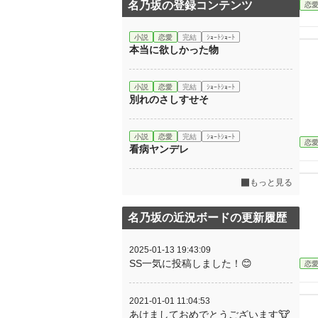
名乃坂の登録コンテンツ
恋
小説
恋愛
完結
ｼｮｰﾄｼｮｰﾄ
本当に欲しかった物
小説
恋愛
完結
ｼｮｰﾄｼｮｰﾄ
別れのさしすせそ
小説
恋愛
完結
ｼｮｰﾄｼｮｰﾄ
恋
看病ヤンデレ
もっと見る
名乃坂の近況ボードの更新履歴
2025-01-13 19:43:09
SS一気に投稿しました！😊
恋
2021-01-01 11:04:53
あけましておめでとうございます🐮