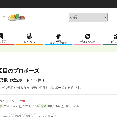
Web
稿漫画
レンタル
絵本ひろば
ビジ
コンテンツ大賞
回目のプロポーズ
乃坂
（近況ボード：
5 件
）
ンデレ男性が好きな女の子に何度もプロポーズする話です。
24h.ポイント
0pt
2
228,577
66,314
位 / 228,577件
位 / 66,314件
説
恋愛
ヤンデレ
恋愛
SS
サイコホラー