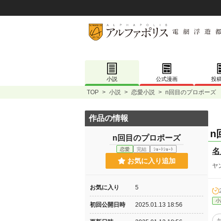
小説
公式漫画
投
TOP
>
小説
>
恋愛小説
>
n回目のプロポーズ
作品の情報
n
n回目のプロポーズ
恋愛
完結
ｼｮｰﾄｼｮｰﾄ
名
お気に入り追加
ヤ
お気に入り
5
小
初回公開日時
2025.01.13 18:56