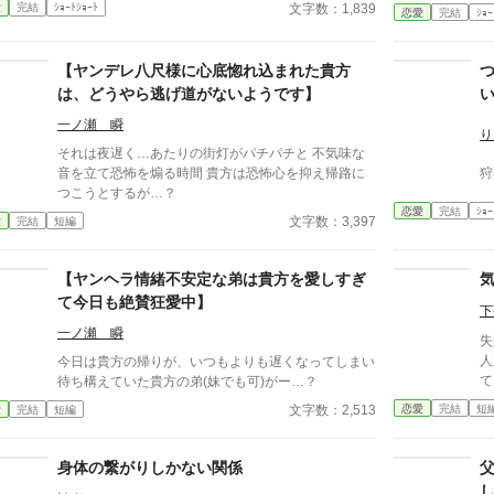
文字数：1,839
愛
完結
ｼｮｰﾄｼｮｰﾄ
恋愛
完結
ｼｮｰ
【ヤンデレ八尺様に心底惚れ込まれた貴方
は、どうやら逃げ道がないようです】
一ノ瀬 瞬
り
それは夜遅く…あたりの街灯がパチパチと 不気味な
音を立て恐怖を煽る時間 貴方は恐怖心を抑え帰路に
狩
つこうとするが…？
恋愛
完結
ｼｮｰ
文字数：3,397
愛
完結
短編
【ヤンヘラ情緒不安定な弟は貴方を愛しすぎ
て今日も絶賛狂愛中】
下
一ノ瀬 瞬
失敗
人
今日は貴方の帰りが、いつもよりも遅くなってしまい
て
待ち構えていた貴方の弟(妹でも可)がー…？
ず
恋愛
完結
短
文字数：2,513
愛
完結
短編
てく
し
身体の繋がりしかない関係