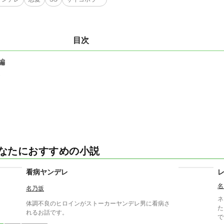
目次
編
2
なたにおすすめの小説
看病ヤンデレ
名
名乃坂
ネ
体調不良のヒロインがストーカーヤンデレ男に看病さ
た
れるお話です。
で