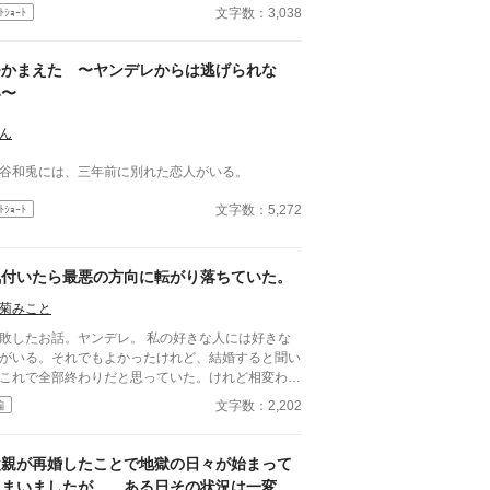
文字数：3,038
ﾄｼｮｰﾄ
つかまえた 〜ヤンデレからは逃げられな
い〜
ん
谷和兎には、三年前に別れた恋人がいる。
文字数：5,272
ﾄｼｮｰﾄ
気付いたら最悪の方向に転がり落ちていた。
菊みこと
したお話。ヤンデレ。 私の好きな人には好きな
がいる。それでもよかったけれど、結婚すると聞い
これで全部終わりだと思っていた。けれど相変わら
彼は私を呼び出す。そして、結婚式について相談し
文字数：2,202
編
る。一体どうして？ 小説家になろう様でも投稿
ています。
父親が再婚したことで地獄の日々が始まって
しまいましたが……ある日その状況は一変し