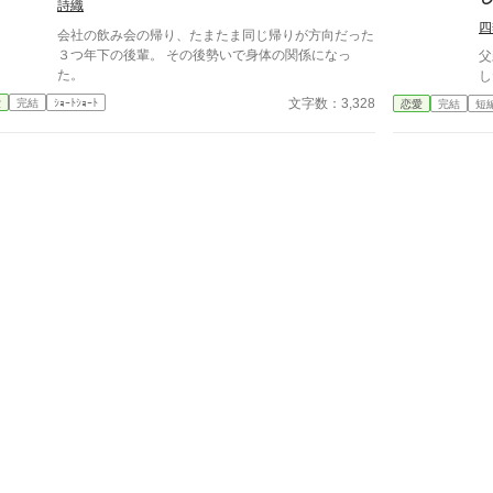
詩織
四
会社の飲み会の帰り、たまたま同じ帰りが方向だった
３つ年下の後輩。 その後勢いで身体の関係になっ
父
た。
し
文字数：3,328
愛
完結
ｼｮｰﾄｼｮｰﾄ
恋愛
完結
短