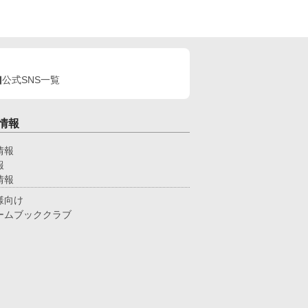
公式SNS一覧
情報
情報
報
情報
様向け
ームブッククラブ