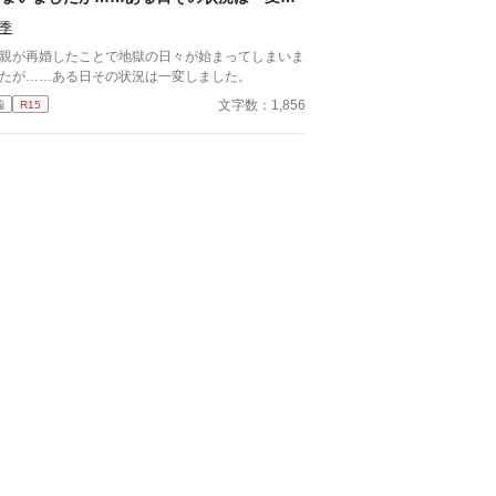
ました。
季
親が再婚したことで地獄の日々が始まってしまいま
たが……ある日その状況は一変しました。
文字数：1,856
編
R15