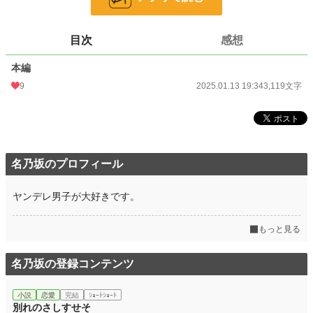
お気に入り
5
24h.ポイント
0 pt
目次
感想
文字数
3,119
本編
更新日時
2025.01.13 19:34
9
2025.01.13 19:34
3,119文字
初回公開日時
2025.01.13 19:34
初回完結日時
2025.01.13 19:34
週間ポイント
35 pt (53,125 位)
名乃坂のプロフィール
月間ポイント
154 pt (56,733 位)
ヤンデレ男子が大好きです。
年間ポイント
3,059 pt (57,140 位)
累計ポイント
10,445 pt (94,969 位)
もっと見る
名乃坂の登録コンテンツ
小説
恋愛
完結
ｼｮｰﾄｼｮｰﾄ
別れのさしすせそ