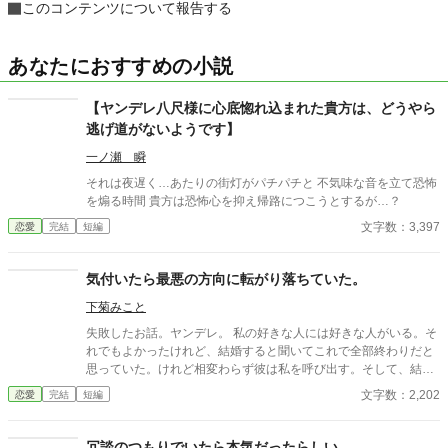
このコンテンツについて報告する
あなたにおすすめの小説
【ヤンデレ八尺様に心底惚れ込まれた貴方は、どうやら
逃げ道がないようです】
一ノ瀬 瞬
それは夜遅く…あたりの街灯がパチパチと 不気味な音を立て恐怖
を煽る時間 貴方は恐怖心を抑え帰路につこうとするが…？
文字数：3,397
恋愛
完結
短編
気付いたら最悪の方向に転がり落ちていた。
下菊みこと
失敗したお話。ヤンデレ。 私の好きな人には好きな人がいる。そ
れでもよかったけれど、結婚すると聞いてこれで全部終わりだと
思っていた。けれど相変わらず彼は私を呼び出す。そして、結婚
式について相談してくる。一体どうして？ 小説家になろう様でも
文字数：2,202
恋愛
完結
短編
投稿しています。
冗談のつもりでいたら本気だったらしい