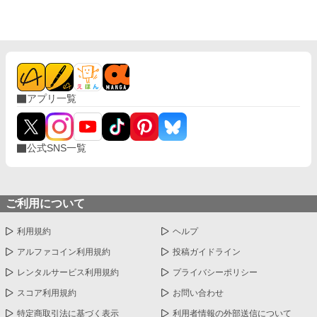
に会いたいが為に、用もないのに魔術協会に来る女性多数。 で
も、皆は気づいて無いみたいだけど、あの男、なんか闇を秘めて
いる気がする…… その感は残念ならが当たることになる。 何十年
にも渡りストーカーしていた最高魔導師と捕まってしまった可哀
想な部下のお話。
アプリ一覧
公式SNS一覧
ご利用について
利用規約
ヘルプ
アルファコイン利用規約
投稿ガイドライン
レンタルサービス利用規約
プライバシーポリシー
スコア利用規約
お問い合わせ
特定商取引法に基づく表示
利用者情報の外部送信について