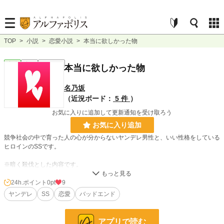
TOP
>
小説
>
恋愛小説
>
本当に欲しかった物
恋愛
完結
ｼｮｰﾄｼｮｰﾄ
本当に欲しかった物
名乃坂
（近況ボード：
5 件
）
お気に入りに追加して更新通知を受け取ろう
お気に入り追加
競争社会の中で育った人の心が分からないヤンデレ男性と、いい性格をしている
ヒロインのSSです。
※暗く殺伐とした内容です。
※ヒロインが可哀想です。
24h.ポイント
0pt
9
ヤンデレ
SS
恋愛
バッドエンド
小説
228,589 位 / 228,589 件
恋愛
66,314 位 / 66,314 件
アプリで読む