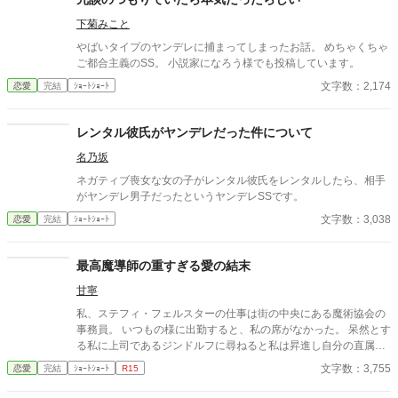
下菊みこと
やばいタイプのヤンデレに捕まってしまったお話。 めちゃくちゃ
ご都合主義のSS。 小説家になろう様でも投稿しています。
文字数：2,174
恋愛
完結
ｼｮｰﾄｼｮｰﾄ
レンタル彼氏がヤンデレだった件について
名乃坂
ネガティブ喪女な女の子がレンタル彼氏をレンタルしたら、相手
がヤンデレ男子だったというヤンデレSSです。
文字数：3,038
恋愛
完結
ｼｮｰﾄｼｮｰﾄ
最高魔導師の重すぎる愛の結末
甘寧
私、ステフィ・フェルスターの仕事は街の中央にある魔術協会の
事務員。 いつもの様に出勤すると、私の席がなかった。 呆然とす
る私に上司であるジンドルフに尋ねると私は昇進し自分の直属の
部下になったと言う。 このジンドルフと言う男は、結婚したい男
文字数：3,755
恋愛
完結
ｼｮｰﾄｼｮｰﾄ
R15
不動のNO.1。 銀色の長髪を後ろに縛り、黒のローブを纏ったそ
の男は微笑むだけで女性を虜にするほど色気がある。 ジンドルフ