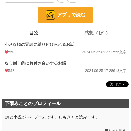
恋愛
4,769 位 / 66,371 件
お気に入り
201
アプリで読む
24h.ポイント
99 pt
文字数
2,174
目次
感想（1件）
更新日時
2024.06.25 17:28
小さな頃の冗談に縛り付けられるお話
560
2024.06.25 09:27
1,556文字
初回公開日時
2024.06.25 09:27
初回完結日時
2024.06.27 10:22
なし崩し的にお付き合いするお話
552
2024.06.25 17:28
618文字
週間ポイント
956 pt (9,254 位)
月間ポイント
3,282 pt (11,490 位)
年間ポイント
77,056 pt (7,446 位)
下菊みことのプロフィール
累計ポイント
203,844 pt (19,722 位)
詩と小説がマイブームです。しもぎくと読みます。
もっと見る