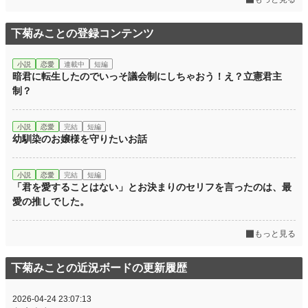
下菊みことの登録コンテンツ
小説
恋愛
連載中
短編
暗君に転生したのでいっそ議会制にしちゃおう！え？立憲君主
制？
小説
恋愛
完結
短編
幼馴染のお嬢様を守りたいお話
小説
恋愛
完結
短編
「君を愛することはない」とお決まりのセリフを言ったのは、最
愛の推しでした。
もっと見る
下菊みことの近況ボードの更新履歴
2026-04-24 23:07:13