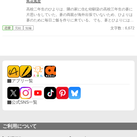
鳥花風星
高校二年生のひよりは、隣の家に住む幼馴染の高校三年生の蒼に
片思いをしていた。蒼の両親が海外出張でいないため、ひよりは
蒼のために毎日ご飯を作りに来ている。 でも、蒼とひよりにはも
う一人、みさ姉という大学生の幼馴染がいた。蒼が好きなのはみ
文字数：6,672
恋愛
完結
短編
さ姉だと思い、身を引くためにひよりはもうご飯を作りにこない
と伝えるが……。
アプリ一覧
公式SNS一覧
ご利用について