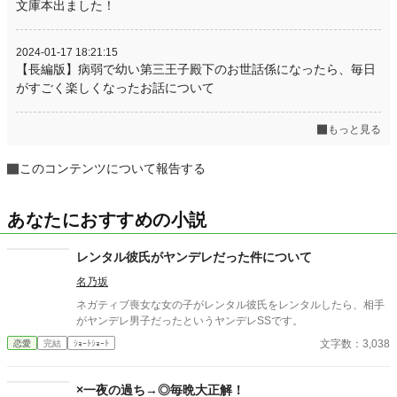
文庫本出ました！
2024-01-17 18:21:15
【長編版】病弱で幼い第三王子殿下のお世話係になったら、毎日
がすごく楽しくなったお話について
もっと見る
このコンテンツについて報告する
あなたにおすすめの小説
レンタル彼氏がヤンデレだった件について
名乃坂
ネガティブ喪女な女の子がレンタル彼氏をレンタルしたら、相手
がヤンデレ男子だったというヤンデレSSです。
文字数：3,038
恋愛
完結
ｼｮｰﾄｼｮｰﾄ
×一夜の過ち→◎毎晩大正解！