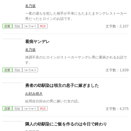
名乃坂
一夜の過ちを犯した相手が不幸にもたまたまヤンデレストーカー
男だったヒロインのお話です。
文字数：2,107
恋愛
完結
ｼｮｰﾄｼｮｰﾄ
R15
看病ヤンデレ
名乃坂
体調不良のヒロインがストーカーヤンデレ男に看病されるお話で
す。
文字数：1,839
恋愛
完結
ｼｮｰﾄｼｮｰﾄ
勇者の幼馴染は領主の息子に嫁ぎました
お好み焼き
結局自分好みの男に嫁いだ女の話。
文字数：4,375
恋愛
完結
ｼｮｰﾄｼｮｰﾄ
R15
隣人の幼馴染にご飯を作るのは今日で終わり