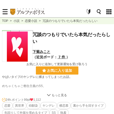
TOP
>
小説
>
恋愛小説
>
冗談のつもりでいたら本気だったらしい
恋愛
完結
ｼｮｰﾄｼｮｰﾄ
冗談のつもりでいたら本気だったらし
い
下菊みこと
（近況ボード：
7 件
）
お気に入りに追加して更新通知を受け取ろう
お気に入り追加
やばいタイプのヤンデレに捕まってしまったお話。
めちゃくちゃご都合主義のSS。
小説家になろう様でも投稿しています。
24h.ポイント
99pt
1,112
恋愛
異世界
幼馴染
ヤンデレ
横恋慕
裏から手を回すタイプ
小説
10,774 位 / 228,781 件
先回りして外堀を埋めるタイプ
SS
執着