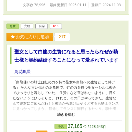
文字数 78,996
最終更新日 2025.01.11
登録日 2024.11.08
恋愛
完結
長編
R15
お気に入りに追加
217
聖女として白龍の生贄になると思ったらなぜか騎
士様と契約結婚することになって愛されています
鳥花風星
「白龍使いの騎士は虹の力を持つ聖女を白龍への生贄として捧げ
る」 そんな言い伝えのある国で、虹の力を持つ聖女セシルは教会
でひっそりと暮らしていた。 生贄になど選ばれないように、目立
たないようにひっそりと。 けれど、その日はやってきた。生贄な
んて絶対にごめんだわ！と教会から逃げ出そうとするも騎士ランス
に見つかってしまう。 観念してランスに同行するセシル。騎士団
本部で騎士団長の話を聞いていると、どうやら言い伝えとは何かが
違うようで……？ 「まさか本当にこんな気持ちになるなんて。君
の体も心も全てを食べてしまいたい」 白龍使い成り立ての騎士ラ
37,165
小説
位 / 228,643件
ンスと、聖女セシルのドタバタラブファンタジー。