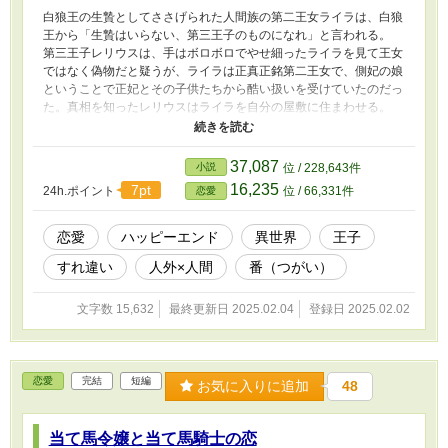
白狼王の生贄としてささげられた人間族の第二王女ライラは、白狼
王から「生贄はいらない、第三王子のものになれ」と言われる。
第三王子レリウスは、手はボロボロでやせ細ったライラを見て王女
ではなく偽物だと疑うが、ライラは正真正銘第二王女で、側妃の娘
ということで正妃とその子供たちから酷い扱いを受けていたのだっ
た。真相を知ったレリウスはライラを自分の屋敷に住まわせる。
いつも笑顔を絶やさず周囲の人間と馴染もうと努力するライラをレ
リウスもいつの間にか大切に思うようになるが、ライラが番かもし
れないと分かるとなぜか黙り込んでしまう。 自分が人間だからレ
37,087
小説
位 / 228,643件
リウスは嫌なのだろうと思ったライラは、身を引く決心をし
16,235
7pt
24h.ポイント
位 / 66,331件
恋愛
て……。 両片思いからのハッピーエンドです。
恋愛
ハッピーエンド
異世界
王子
すれ違い
人外×人間
番（つがい）
文字数 15,632
最終更新日 2025.02.04
登録日 2025.02.02
恋愛
完結
短編
お気に入りに追加
48
当て馬令嬢と当て馬騎士の恋