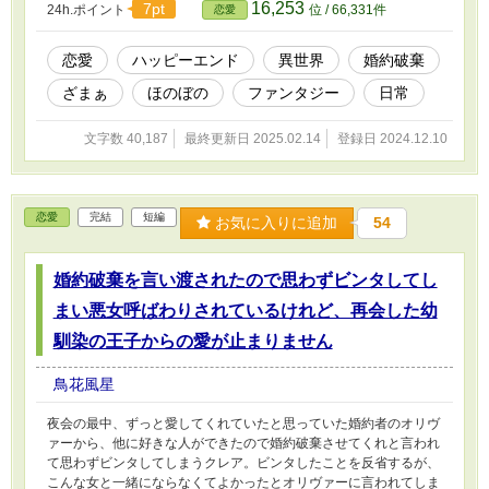
16,253
7pt
24h.ポイント
位 / 66,331件
恋愛
恋愛
ハッピーエンド
異世界
婚約破棄
ざまぁ
ほのぼの
ファンタジー
日常
文字数 40,187
最終更新日 2025.02.14
登録日 2024.12.10
恋愛
完結
短編
お気に入りに追加
54
婚約破棄を言い渡されたので思わずビンタしてし
まい悪女呼ばわりされているけれど、再会した幼
馴染の王子からの愛が止まりません
鳥花風星
夜会の最中、ずっと愛してくれていたと思っていた婚約者のオリヴ
ァーから、他に好きな人ができたので婚約破棄させてくれと言われ
て思わずビンタしてしまうクレア。ビンタしたことを反省するが、
こんな女と一緒にならなくてよかったとオリヴァーに言われてしま