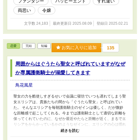
ファンタジー
ハッピーエンド
すれ違い
両思い
令嬢
文字数 24,183
最終更新日 2025.08.09
登録日 2025.02.21
恋愛
完結
短編
お気に入りに追加
135
周囲からはぐうたら聖女と呼ばれていますがなぜ
か専属護衛騎士が溺愛してきます
鳥花風星
聖女の力を酷使しすぎるせいで会議に寝坊でいつも遅れてしまう聖
女エリシアは、貴族たちの間から「ぐうたら聖女」と呼ばれてい
た。 そんなエリシアを毎朝護衛騎士のゼインは優しく、だが微妙
な距離感で起こしてくれる。今までは護衛騎士として適切な距離を
保ってくれていたのに、なぜか最近やたらと距離が近く、まるでエ
リシアをからかっているかのようなゼインに、エリシアの心は揺れ
動いて仕方がない。 そんなある日、エリシアはゼインに縁談が来
ていること、ゼインが頑なにそれを拒否していることを知る。貴族