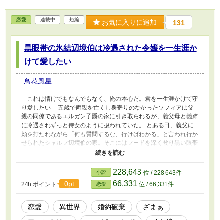
恋愛
連載中
短編
お気に入りに追加
131
黒眼帯の氷結辺境伯は冷遇された令嬢を一生涯か
けて愛したい
鳥花風星
「これは情けでもなんでもなく、俺の本心だ。君を一生涯かけて守
り愛したい」 五歳で両親を亡くし身寄りのなかったソフィアは父
親の同僚であるエルガン子爵の家に引き取られるが、義父母と義姉
に冷遇されずっと侍女のように扱われていた。 とある日、義父に
頬を打たれながら「何も質問するな、行けばわかる」と言われ行か
せられたシャルフ辺境伯の家。そこにはフードを深く被り黒い眼帯
をした氷の瞳の力をもつ男がいた。 その片目で見たものを凍らせ
てしまう氷結辺境伯と、家族に冷遇され続けながらも純粋でひたむ
きな令嬢が心を通わす王道ラブファンタジー。
228,643
小説
位 / 228,643件
66,331
0pt
24h.ポイント
位 / 66,331件
恋愛
恋愛
異世界
婚約破棄
ざまぁ