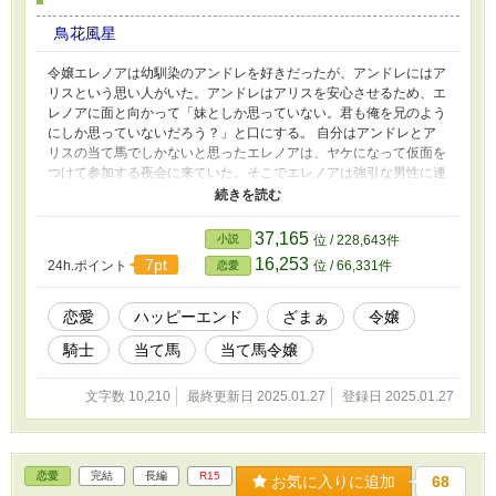
鳥花風星
令嬢エレノアは幼馴染のアンドレを好きだったが、アンドレにはア
リスという思い人がいた。アンドレはアリスを安心させるため、エ
レノアに面と向かって「妹としか思っていない。君も俺を兄のよう
にしか思っていないだろう？」と口にする。 自分はアンドレとア
リスの当て馬でしかないと思ったエレノアは、ヤケになって仮面を
つけて参加する夜会に来ていた。そこでエレノアは強引な男性に連
れ去らわれそうになったが、黒髪の仮面の男性に助けられて……。
当て馬令嬢と当て馬騎士は、当て馬同士恋心を抱く。
37,165
小説
位 / 228,643件
16,253
7pt
24h.ポイント
位 / 66,331件
恋愛
恋愛
ハッピーエンド
ざまぁ
令嬢
騎士
当て馬
当て馬令嬢
文字数 10,210
最終更新日 2025.01.27
登録日 2025.01.27
恋愛
完結
長編
R15
お気に入りに追加
68