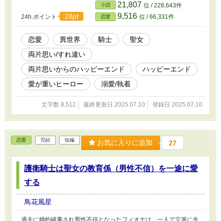
たちに、ゼインが縁談を断るのは聖女の護衛騎士をしているからだ
21,807
小説
位 / 228,643件
と言われ、ゼインを解放してやれと言われてしまう。 ゼインに幸
9,516
28pt
24h.ポイント
位 / 66,331件
恋愛
せになってほしいと願うエリシアは、ゼインを護衛騎士から解任し
ようとするが……。 「俺を手放そうとするなんて二度と思わせま
せんよ」 聖女への思いが激重すぎる護衛騎士と、そんな護衛騎士
恋愛
異世界
騎士
聖女
を本当はずっと好きだった聖女の、じれじれ両片思いのラブストー
両片思い/すれ違い
リー。
両片思いからのハッピーエンド
ハッピーエンド
愛が重いヒーロー
溺愛/執着
文字数 8,512
最終更新日 2025.07.10
登録日 2025.07.10
恋愛
完結
短編
お気に入りに追加
27
護衛騎士は聖女の教育係（男性不信）を一途に愛
する
鳥花風星
過去に婚約破棄され男性不信となったフィオナは、一人で立派に生