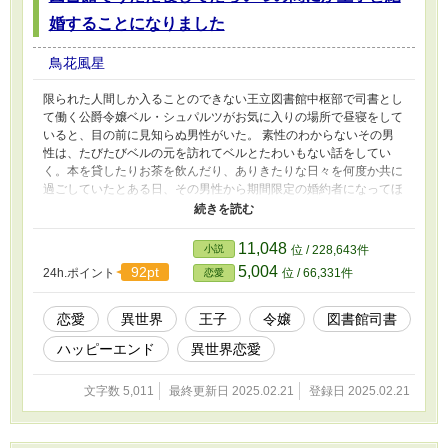
婚することになりました
鳥花風星
限られた人間しか入ることのできない王立図書館中枢部で司書とし
て働く公爵令嬢ベル・シュパルツがお気に入りの場所で昼寝をして
いると、目の前に見知らぬ男性がいた。 素性のわからないその男
性は、たびたびベルの元を訪れてベルとたわいもない話をしてい
く。本を貸したりお茶を飲んだり、ありきたりな日々を何度か共に
過ごしていたとある日、その男性から期間限定の婚約者になってほ
しいと懇願される。 とりあえず婚約を受けてはみたものの、その
相手は実はこの国の第二王子、アーロンだった。 「俺は欲しいと
思ったら何としてでも絶対に手に入れる人間なんだ」
11,048
小説
位 / 228,643件
5,004
92pt
24h.ポイント
位 / 66,331件
恋愛
恋愛
異世界
王子
令嬢
図書館司書
ハッピーエンド
異世界恋愛
文字数 5,011
最終更新日 2025.02.21
登録日 2025.02.21