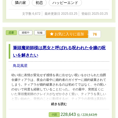
隣の家
初恋
ハッピーエンド
文字数 6,672
最終更新日 2025.03.25
登録日 2025.03.25
恋愛
連載中
短編
お気に入りに追加
76
筆頭魔術師様は悪女と呼ばれる呪われた令嬢の呪
いを解きたい
鳥花風星
幼い頃に表情が変化せず感情を表に出せない呪いをかけられた伯爵
令嬢ティアラは、夜会の最中に婚約者のガイザーに婚約破棄されて
しまう。ティアラが婚約破棄されるのは初めてではなく、その呪い
のせいで何度も経験していることだった。 その最中、突然近くに
いた筆頭魔術師のクレイスがなぜか小さく笑い、ティアラを美しい
と言い始めた。突然のことに動揺するが、ティアラの表情は真顔の
まま変化しない。それなのになぜかクレイスは婚約してほしいと申
し込んでくる。 クレイスと婚約することになってしまったティア
ラは、クレイスから与えられる日々の刺激によって感情を動かされ
228,643
小説
位 / 228,643件
るが、表情は相変わらず真顔のままだ。そんなある日、クレイスが