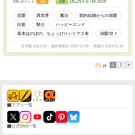
16,253
7pt
24h.ポイント
位 / 66,331件
恋愛
恋愛
異世界
魔法
契約結婚からの溺愛
白龍
騎士
ハッピーエンド
基本ほのぼの、ちょっぴりシリアス有
溺愛/甘々
文字数 158,018
最終更新日 2024.12.09
登録日 2024.11.16
25
1
2
件
アプリ一覧
公式SNS一覧