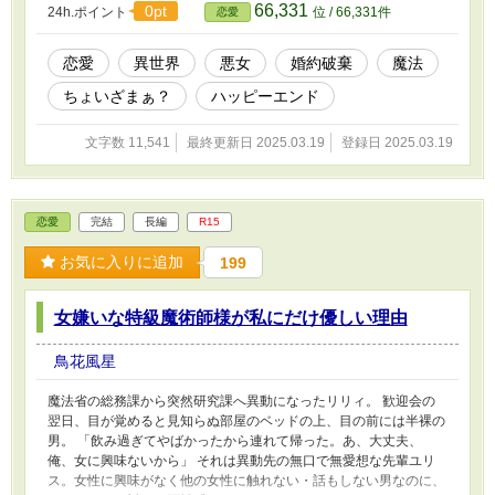
66,331
0pt
24h.ポイント
位 / 66,331件
恋愛
そろそろ呪いを解きたいと言い出した。さらに、クレイスにはティ
アラを助けたいと思う決定的なことがあって……。 感情と表情を
無くした呪われた令嬢は、筆頭魔術師の熱い思いで本当の自分を取
恋愛
異世界
悪女
婚約破棄
魔法
り戻していく。
ちょいざまぁ？
ハッピーエンド
文字数 11,541
最終更新日 2025.03.19
登録日 2025.03.19
恋愛
完結
長編
R15
お気に入りに追加
199
女嫌いな特級魔術師様が私にだけ優しい理由
鳥花風星
魔法省の総務課から突然研究課へ異動になったリリィ。 歓迎会の
翌日、目が覚めると見知らぬ部屋のベッドの上、目の前には半裸の
男。 「飲み過ぎてやばかったから連れて帰った。あ、大丈夫、
俺、女に興味ないから」 それは異動先の無口で無愛想な先輩ユリ
ス。女性に興味がなく他の女性に触れない・話もしない男なのに、