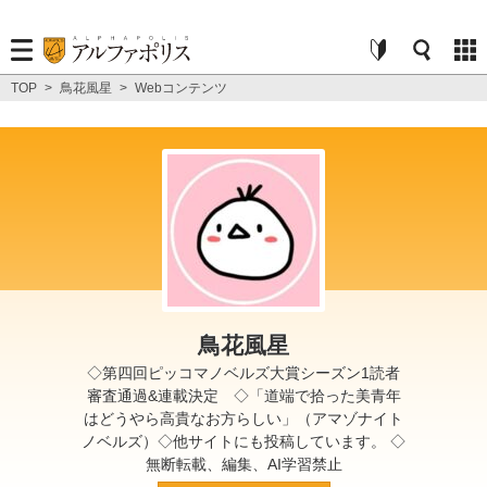
TOP
>
鳥花風星
>
Webコンテンツ
鳥花風星
◇第四回ピッコマノベルズ大賞シーズン1読者
審査通過&連載決定 ◇「道端で拾った美青年
はどうやら高貴なお方らしい」（アマゾナイト
ノベルズ）◇他サイトにも投稿しています。 ◇
無断転載、編集、AI学習禁止