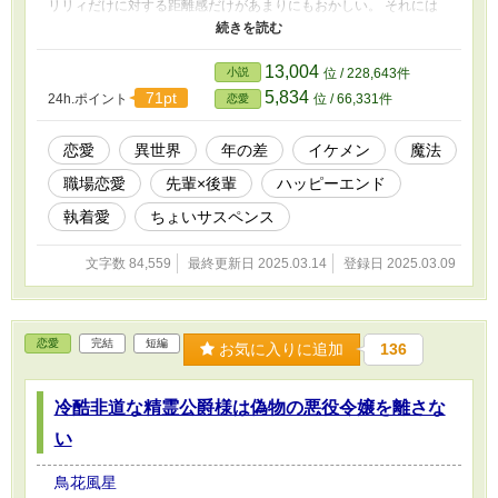
リリィだけに対する距離感だけがあまりにもおかしい。 それには
どうやらユリスの過去の恋愛事情が関係しているようだが、そんな
ことは全く知らないリリィはユリスに毎日振り回されっぱなしだ。
さらにリリィにも実は本人さえ知らない特別な秘密があるらしく
13,004
小説
位 / 228,643件
て……。次第に大きな事件に巻き込まれていく二人。ユリスはリリ
5,834
71pt
24h.ポイント
位 / 66,331件
恋愛
ィを守り切れるのか。 大切な人に裏切られ人を信じられなくなっ
た二人が出会い心を通わせ、事件に巻き込まれながらも人を愛する
気持ちを取り戻していくお話です。 ◇他投稿サイトにも掲載して
恋愛
異世界
年の差
イケメン
魔法
います。
職場恋愛
先輩×後輩
ハッピーエンド
執着愛
ちょいサスペンス
文字数 84,559
最終更新日 2025.03.14
登録日 2025.03.09
恋愛
完結
短編
お気に入りに追加
136
冷酷非道な精霊公爵様は偽物の悪役令嬢を離さな
い
鳥花風星