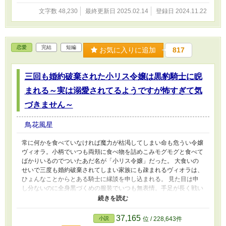
文字数 48,230
最終更新日 2025.02.14
登録日 2024.11.22
恋愛
完結
短編
お気に入りに追加
817
三回も婚約破棄された小リス令嬢は黒豹騎士に睨
まれる～実は溺愛されてるようですが怖すぎて気
づきません～
鳥花風星
常に何かを食べていなければ魔力が枯渇してしまい命も危うい令嬢
ヴィオラ。小柄でいつも両頬に食べ物を詰めこみモグモグと食べて
ばかりいるのでついたあだ名が「小リス令嬢」だった。 大食いの
せいで三度も婚約破棄されてしまい家族にも疎まれるヴィオラは、
ひょんなことからとある騎士に縁談を申し込まれる。 見た目は申
し分ないのに全身黒づくめの服装でいつも無表情。手足が長く戦い
の際にとても俊敏なことからついたあだ名が「黒豹騎士」だ。 黒
豹に睨まれ怯える小リスだったが、どうやら睨まれているわけでは
ないようで…？ 対照的な二人が距離を縮めていくハッピーエンド
37,165
小説
位 / 228,643件
ストーリー。