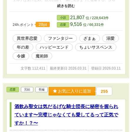
ェルデは受け止め、自分の国で一緒に生きようと提案する。さら
に、婚約者になってくれと言い出した。 「あなたのことはこれか
らどんなことがあっても守り抜きます。そして、幸せにしてみせま
すよ」
21,807
小説
位 / 228,643件
9,516
28pt
24h.ポイント
位 / 66,331件
恋愛
異世界恋愛
ファンタジー
ざまぁ
溺愛
年の差
ハッピーエンド
ちょいサスペンス
令嬢
魔術師
文字数 112,411
最終更新日 2026.03.31
登録日 2026.03.11
恋愛
完結
長編
お気に入りに追加
255
酒飲み聖女は気だるげな騎士団長に秘密を握られ
ています〜完璧じゃなくても愛してるって正気で
すか！？〜