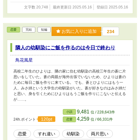
文字数 20,748
最終更新日 2025.05.16
登録日 2025.05.16
恋愛
完結
短編
お気に入りに追加
234
隣人の幼馴染にご飯を作るのは今日で終わり
鳥花風星
高校二年生のひよりは、隣の家に住む幼馴染の高校三年生の蒼に片
思いをしていた。蒼の両親が海外出張でいないため、ひよりは蒼の
ために毎日ご飯を作りに来ている。 でも、蒼とひよりにはもう一
人、みさ姉という大学生の幼馴染がいた。蒼が好きなのはみさ姉だ
と思い、身を引くためにひよりはもうご飯を作りにこないと伝える
が……。
9,481
小説
位 / 228,643件
4,259
120pt
24h.ポイント
位 / 66,331件
恋愛
恋愛
すれ違い
幼馴染
両片思い