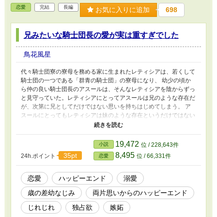
恋愛
完結
長編
お気に入りに追加
698
兄みたいな騎士団長の愛が実は重すぎでした
鳥花風星
代々騎士団寮の寮母を務める家に生まれたレティシアは、若くして
騎士団の一つである「群青の騎士団」の寮母になり、 幼少の頃か
ら仲の良い騎士団長のアスールは、そんなレティシアを陰からずっ
と見守っていた。レティシアにとってアスールは兄のような存在だ
が、次第に兄としてだけではない思いを持ちはじめてしまう。 ア
スールにとってもレティシアは妹のような存在というだけではない
ようで……。兄としてしか思われていないと思っているアスールは
レティシアへの思いを拗らせながらどんどん膨らませていく。 す
れ違う恋心、アスールとライバルの心理戦。拗らせ溺愛が激しい、
19,472
小説
位 / 228,643件
じれじれだけどハッピーエンドです。 ☆他投稿サイトにも掲載し
8,495
35pt
24h.ポイント
位 / 66,331件
恋愛
ています。 ☆番外編はアスールの同僚ノアールがメインの話にな
っています。
恋愛
ハッピーエンド
溺愛
歳の差幼なじみ
両片思いからのハッピーエンド
じれじれ
独占欲
嫉妬