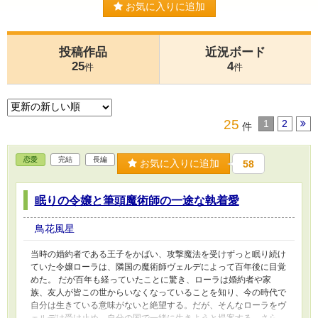
お気に入りに追加
投稿作品
近況ボード
25
4
件
件
25
1
2
件
恋愛
完結
長編
お気に入りに追加
58
眠りの令嬢と筆頭魔術師の一途な執着愛
鳥花風星
当時の婚約者である王子をかばい、攻撃魔法を受けずっと眠り続け
ていた令嬢ローラは、隣国の魔術師ヴェルデによって百年後に目覚
めた。 だが百年も経っていたことに驚き、ローラは婚約者や家
族、友人が皆この世からいなくなっていることを知り、今の時代で
自分は生きている意味がないと絶望する。だが、そんなローラをヴ