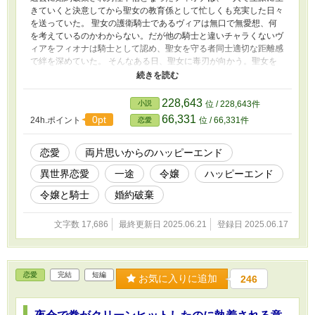
きていくと決意してから聖女の教育係として忙しくも充実した日々
を送っていた。 聖女の護衛騎士であるヴィアは無口で無愛想、何
を考えているのかわからない。だが他の騎士と違いチャラくないヴ
ィアをフィオナは騎士として認め、聖女を守る者同士適切な距離感
で絆を深めていた。 そんなある日、聖女に毒刃が向かう。聖女を
庇って毒をくらったヴィアは平静を装っていたが、その毒は静かに
ヴィアを蝕んでいく。ヴィアを助けたいフィオナと、大切に思うか
らこそフィオナを巻き込みたくないヴィア。二人の距離は急速に縮
228,643
小説
位 / 228,643件
まっていく。
66,331
0pt
24h.ポイント
位 / 66,331件
恋愛
恋愛
両片思いからのハッピーエンド
異世界恋愛
一途
令嬢
ハッピーエンド
令嬢と騎士
婚約破棄
文字数 17,686
最終更新日 2025.06.21
登録日 2025.06.17
恋愛
完結
短編
お気に入りに追加
246