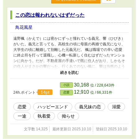
この恋は報われないはずだった
鳥花風星
遠野楓（かえで）には密かにずっと憧れている義兄、響（ひびき）
がいた。義兄と言っても、高校生の頃に母親の再婚で義兄になり、
大学生の頃に離婚して別離した元義兄だ。 楓は職場での辛い恋愛
に終止符を打って退職し、心機一転新しく住むはずだったマンショ
ンに向かう。だが、不動産屋の手違いで既に住人がおり、しかもそ
の住人がまさかの響だった。行くあてのない楓に、響は当然のよう
に一緒に住む提案をする。 響のその提案によって、報われない恋
を封印していた楓の恋心は、また再燃し始める。 「こんなに苦し
い思いをするなら、お兄ちゃんになんてなってほしくなかった」
30,168
小説
位 / 228,643件
ずっとお互い思い合っているのに、すれ違ったまま離れていた二
12,910
14pt
24h.ポイント
位 / 66,331件
恋愛
人。拗らせたままの心の距離が、同居によって急速に縮まってい
く。
恋愛
ハッピーエンド
義兄妹の恋
溺愛
一途
執着愛
拗らせ
文字数 14,325
最終更新日 2025.10.10
登録日 2025.10.10