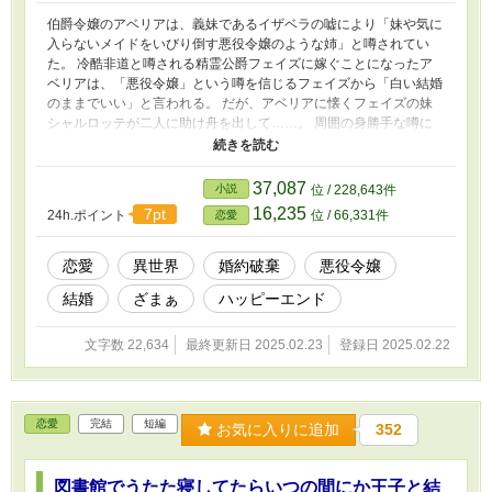
伯爵令嬢のアベリアは、義妹であるイザベラの嘘により「妹や気に
入らないメイドをいびり倒す悪役令嬢のような姉」と噂されてい
た。 冷酷非道と噂される精霊公爵フェイズに嫁ぐことになったア
ベリアは、「悪役令嬢」という噂を信じるフェイズから「白い結婚
のままでいい」と言われる。 だが、アベリアに懐くフェイズの妹
シャルロッテが二人に助け舟を出して……。 周囲の身勝手な噂に
負けず、お互いを知ろうとする二人の大逆転ラブストーリー。 ◇
他投稿サイトにも掲載しています。
37,087
小説
位 / 228,643件
16,235
7pt
24h.ポイント
位 / 66,331件
恋愛
恋愛
異世界
婚約破棄
悪役令嬢
結婚
ざまぁ
ハッピーエンド
文字数 22,634
最終更新日 2025.02.23
登録日 2025.02.22
恋愛
完結
短編
お気に入りに追加
352
図書館でうたた寝してたらいつの間にか王子と結