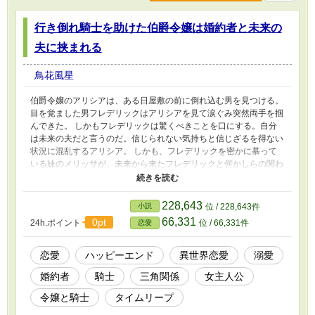
行き倒れ騎士を助けた伯爵令嬢は婚約者と未来の
夫に挟まれる
鳥花風星
伯爵令嬢のアリシアは、ある日屋敷の前に倒れ込む男を見つける。
目を覚ました男フレデリックはアリシアを見て涙ぐみ突然両手を掴
んできた。 しかもフレデリックは驚くべきことを口にする。自分
は未来の夫だと言うのだ。信じられない気持ちと信じざるを得ない
状況に混乱するアリシア。 しかも、フレデリックを密かに慕って
いる妹のメリッサが、未来から来たフレデリックと何かしらの関わ
りがあるようで……。 婚約者として現れた現在のフレデリックと
未来から来たフレデリックは、次第にアリシアを巡ってライバル関
係になっていく。 「俺の方が好きだろ」 「俺の方が好きですよ
228,643
小説
位 / 228,643件
ね」 二人の夫に挟まれてどうしていいかわからないアリシア。未
66,331
0pt
24h.ポイント
位 / 66,331件
恋愛
来の夫はちゃんと未来に帰れるのか。
恋愛
ハッピーエンド
異世界恋愛
溺愛
婚約者
騎士
三角関係
女主人公
令嬢と騎士
タイムリープ