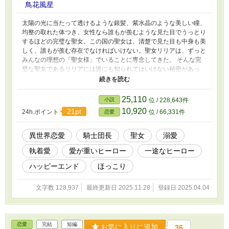
鳥花風星
太陽の光に当たって透けるような銀髪、紫水晶のような美しい瞳、
均整の取れた体つき、女性なら誰もが羨むような見た目でうっとり
するほどの完璧な聖女。この国の聖女は、清楚で見た目も中身も美
しく、誰もが羨む存在でなければいけない。聖女リリアは、ずっと
みんなの理想の「聖女様」でいることに専念してきた。 そんな完
璧な聖女であるリリアには誰にも知られてはいけない秘密があっ
た。その秘密は完璧に隠し通され、絶対に誰にも知られないはずだ
った。だが、そんなある日、騎士団長のセルにその秘密を知られて
しまう。 秘密がばれてしまったら、完璧な聖女としての立場が危
25,110
小説
位 / 228,643件
うく、国民もがっかりさせてしまう。秘密をばらさないようにとセ
10,920
21pt
24h.ポイント
位 / 66,331件
恋愛
ルに懇願するリリアだが、セルは秘密をばらされたくなければ婚約
してほしいと言ってきた。 一途な騎士団長といつの間にか逃げら
れなくなっていた聖女のラブストーリー。 ◇氷雨そら様主催「愛
異世界恋愛
騎士団長
聖女
溺愛
が重いヒーロー企画」参加作品です。
執着愛
愛が重いヒーロー
一途なヒーロー
ハッピーエンド
ほっこり
文字数 128,937
最終更新日 2025.11.28
登録日 2025.04.04
恋愛
完結
短編
お気に入りに追加
36