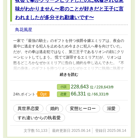
夜会で拳がクリーンヒットしたのに執着される意
味がわかりません〜君のことが好きだと王子に言
われましたが多分それ勘違いです〜
鳥花風星
一家で『最強の騎士』のギフトを持つ侯爵令嬢エミリアは、夜会の
最中に逃走する犯人を止めるため今まさに犯人へ拳を向けていた。
だが、その拳は逃走犯ではなく、第三王子であるリオンの顔にクリ
ーンヒットしてしまう。 慌てて謝罪するエミリアだが、リオンは
怒るどころかなぜかエミリアに告白し婚約を申し込んできた。『不
屈の身体』のギフトを持つリオンはなぜかエミリアに執拗に執着す
る。 「拳を受けて痛いと思ったことは初めてだ。君を思うと心臓
がドキドキしてしまう。他の誰にもこんな気持ちになることはなか
った。俺は君のことが好きなんだ」 （いや、それって拳が当たっ
228,643
小説
位 / 228,643件
て痛かった衝撃で、胸がドキドキしているのを勘違いしているだけ
66,331
0pt
24h.ポイント
位 / 66,331件
恋愛
なのでは？） 痛みと恐怖を知らない不屈な身体能力を持つ第三王
子と、強すぎるが故に男性から距離を取られてしまっていた初心な
令嬢のピュアピュアなラブストーリー。
異世界恋愛
婚約
変態ヒーロー
溺愛
すれ違いからの執着愛
文字数 51,133
最終更新日 2025.06.14
登録日 2025.06.14