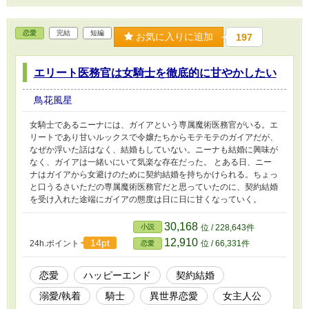
恋愛
完結
短編
お気に入りに追加
197
エリート医務官は女騎士を徹底的に甘やかしたい
鳥花風星
女騎士であるニーナには、ガイアという専属魔術医務官がいる。エ
リートであり甘いルックスで令嬢たちからモテモテのガイアだが、
なぜか浮いた話はなく、結婚もしていない。ニーナも結婚に興味が
なく、ガイアは一緒いにいて気楽な存在だった。 とある日、ニー
ナはガイアから女避けのために契約結婚を持ちかけられる。ちょっ
と口うるさいただの専属魔術医務官だと思っていたのに、契約結婚
を受け入れた途端にガイアの態度は日に日に甘くなっていく。
30,168
小説
位 / 228,643件
12,910
14pt
24h.ポイント
位 / 66,331件
恋愛
恋愛
ハッピーエンド
契約結婚
溺愛/執着
騎士
異世界恋愛
女主人公