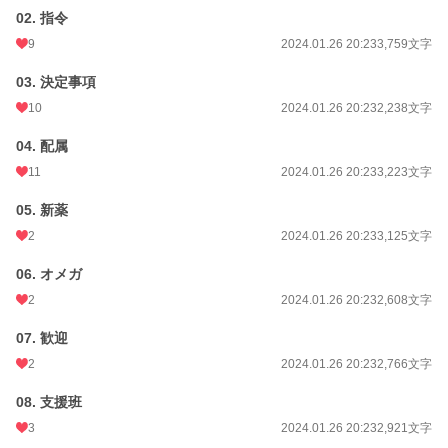
02. 指令
【その他】
9
2024.01.26 20:23
3,759文字
・サブタイトルに * がついているところはR18シーンあり。
・サブタイトルに # がついているところは残酷描写あり。
03. 決定事項
・ムーンライトノベルスさんにも投稿しています。
10
2024.01.26 20:23
2,238文字
小説
25,134 位 / 228,619 件
04. 配属
BL
6,405 位 / 31,393 件
11
2024.01.26 20:23
3,223文字
お気に入り
190
05. 新薬
24h.ポイント
21 pt
2
2024.01.26 20:23
3,125文字
文字数
334,607
06. オメガ
更新日時
2024.02.17 17:00
2
2024.01.26 20:23
2,608文字
初回公開日時
2024.01.26 20:23
07. 歓迎
2
2024.01.26 20:23
2,766文字
初回完結日時
2024.02.17 17:07
08. 支援班
週間ポイント
49 pt (46,319 位)
3
2024.01.26 20:23
2,921文字
月間ポイント
343 pt (41,332 位)