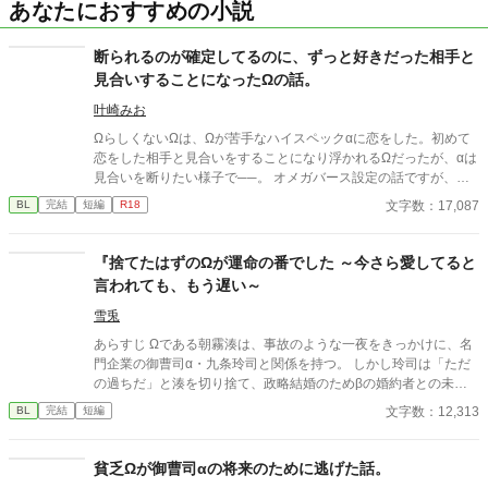
あなたにおすすめの小説
断られるのが確定してるのに、ずっと好きだった相手と
見合いすることになったΩの話。
叶崎みお
ΩらしくないΩは、Ωが苦手なハイスペックαに恋をした。初めて
恋をした相手と見合いをすることになり浮かれるΩだったが、αは
見合いを断りたい様子で──。 オメガバース設定の話ですが、作
中ではヒートしてません。両片想いのハピエンです。 他サイト様
文字数：17,087
BL
完結
短編
R18
にも投稿しております。
『捨てたはずのΩが運命の番でした ～今さら愛してると
言われても、もう遅い～
雪兎
あらすじ Ωである朝霧湊は、事故のような一夜をきっかけに、名
門企業の御曹司α・九条玲司と関係を持つ。 しかし玲司は「ただ
の過ちだ」と湊を切り捨て、政略結婚のためβの婚約者との未来
を選んだ。 深く傷ついた湊は、彼の前から姿を消す。 数か月後―
文字数：12,313
BL
完結
短編
―。 湊の身体は、これまで誰も知らなかった希少な『遅咲きΩ』
として覚醒する。 その瞬間、玲司は初めて湊こそが運命の番だっ
たと知る。 「戻ってきてくれ」 今さら必死に追いかけてくる玲
貧乏Ωが御曹司αの将来のために逃げた話。
司。 だが湊の隣には、自分を支え続けてくれた医師のα・神崎伊