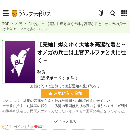
TOP
>
小説
>
BL小説
>
【完結】燃えゆく大地を高潔な君と～オメガの兵士
は上官アルファと共に往く～
BL
完結
長編
R18
【完結】燃えゆく大地を高潔な君と～
オメガの兵士は上官アルファと共に往
く～
秋良
（近況ボード：
8 件
）
お気に入りに追加して更新通知を受け取ろう
お気に入り追加
レオンスは、故郷の帝都から遠く離れた敵国との国境付近に来ていた。
半年前に始まった隣国の戦争——劣勢の帝国は足りぬ戦力を補うべくオメガ男性
の徴兵を決定し、民間人のオメガだったレオンスも帝国軍の兵となったからだ。
オメガのレオンスが配属されたのは、アルファのシモン率いる第九部隊。
そこでシモンと出会ったレオンスは、シモンの匂いを嗅いだ瞬間「相性がいい」
24h.ポイント
21pt
631