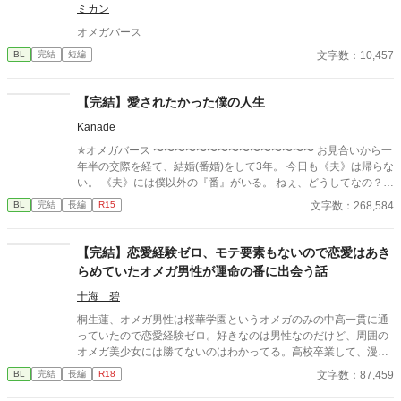
ミカン
織がいた。 「あなたは俺を捨てたでしょう」 後悔に苦しむα、執
着する第二のα、そして希少Ωを巡る陰謀。 もう二度と傷つきた
オメガバース
くないΩが最後に選ぶ相手とは――。 捨てた側の後悔と執着が加
文字数：10,457
BL
完結
短編
速する、すれ違いオメガバースBL。
【完結】愛されたかった僕の人生
Kanade
✯オメガバース 〜〜〜〜〜〜〜〜〜〜〜〜〜〜〜 お見合いから一
年半の交際を経て、結婚(番婚)をして3年。 今日も《夫》は帰らな
い。 《夫》には僕以外の『番』がいる。 ねぇ、どうしてなの？
一目惚れだって言ったじゃない。 愛してるって言ってくれたじゃ
文字数：268,584
BL
完結
長編
R15
ないか。 ねぇ、僕はもう要らないの…？ 独りで過ごす『発情期』
は辛いよ…。 ーーーーーーーーーーーーーーーーーーー ✻改稿版
を他サイトにて投稿公開中です。
【完結】恋愛経験ゼロ、モテ要素もないので恋愛はあき
らめていたオメガ男性が運命の番に出会う話
十海 碧
桐生蓮、オメガ男性は桜華学園というオメガのみの中高一貫に通
っていたので恋愛経験ゼロ。好きなのは男性なのだけど、周囲の
オメガ美少女には勝てないのはわかってる。高校卒業して、漫画
家になり自立しようと頑張っている。蓮の父、桐生柊里、ベータ
文字数：87,459
BL
完結
長編
R18
男性はイケメン恋愛小説家として活躍している。母はいないが、
何か理由があるらしい。蓮が20歳になったら母のことを教えてく