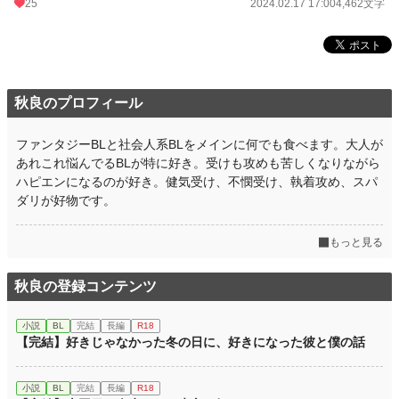
25
2024.02.17 17:00
4,462文字
秋良のプロフィール
ファンタジーBLと社会人系BLをメインに何でも食べます。大人が
あれこれ悩んでるBLが特に好き。受けも攻めも苦しくなりながら
ハピエンになるのが好き。健気受け、不憫受け、執着攻め、スパ
ダリが好物です。
もっと見る
秋良の登録コンテンツ
小説
BL
完結
長編
R18
【完結】好きじゃなかった冬の日に、好きになった彼と僕の話
小説
BL
完結
長編
R18