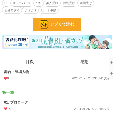
のだと気づく。
BL
オメガバース
α×Ω
美人受け
健気受け
頑固受け
けれど、シモンとレオンスは上官と部下の関係。そういう関係とは無縁の間柄で
包容力攻め
じれじれ
ヒート事故
あるべきだ。
シモンのことは気になりつつも、レオンスは新開発されたという抑制剤を飲みな
がら兵役を続けた。
アプリで読む
だが戦地という慣れない場所での生活と新薬は、ただの民間人だったレオンスを
次第に蝕んでいく。
さらに芳しくない戦況が続くなか、二人の関係は次第に変化していき……。
——これは、勝利に囚われた国に翻弄されるアルファとオメガの物語。
【CP】
目次
感想
・隊を束ねる軍人アルファ(34歳) × 徴兵された美人オメガ(30歳)
【注意】
舞台・登場人物
・オメガバースで、独自解釈、独自設定を含みます。
0
2024.01.26 20:23
1,341文字
・男性妊娠の概念を含みますが、登場人物は妊娠しません。
・戦闘描写や人が死ぬ描写があります。(メインキャラは死にません)
・疫病、流行り病の話題が出ます。(攻め受け共に罹患はしません)
第一章
・受けの自慰シーンがあります。
・受けが攻め以外に性的暴行を受けるシーンがあります。
01. プロローグ
・脇カプがいますが、脇カプのR18描写はありません。
・R18シーンまでやや遠めです。第一章後半くらいから描写が増えます。
15
2024.01.26 20:23
284文字
・受けが苦労しますが、最後はハッピーエンドです。