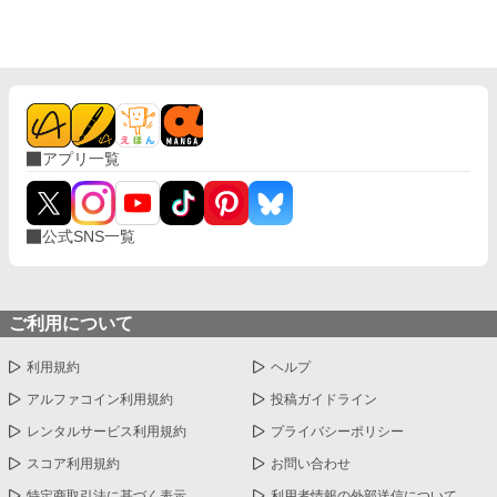
れる約束になっている。 ある日、沢渡優斗というアルファ男性に
出会い、お互い運命の番ということに気付く。しかし、優斗は既
に伊集院美月という恋人がいた。美月はIQ200の天才で美人なア
ルファ女性、大手出版社である伊集社の跡取り娘。かなわない恋
なのかとあきらめたが……ハッピーエンドになります。 失恋した
美月も運命の番に出会って幸せになります。 蓮の母は誰なのか、
20歳の誕生日に柊里が説明します。柊里の過去の話をします。 初
アプリ一覧
めての小説です。オメガバース、運命の番が好きで作品を書きま
した。業界話は取材せず空想で書いておりますので、現実とは異
なることが多いと思います。空想の世界の話と許して下さい。
公式SNS一覧
ご利用について
利用規約
ヘルプ
アルファコイン利用規約
投稿ガイドライン
レンタルサービス利用規約
プライバシーポリシー
スコア利用規約
お問い合わせ
特定商取引法に基づく表示
利用者情報の外部送信について