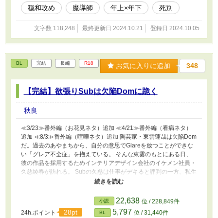
話。 ・ムーンライトノベルズさんにも投稿しています。
穏和攻め
魔導師
年上×年下
死別
文字数 118,248
最終更新日 2024.10.21
登録日 2024.10.05
BL
完結
長編
R18
お気に入りに追加
348
【完結】欲張りSubは欠陥Domに跪く
秋良
≪3/23≫番外編（お花見ネタ）追加 ≪4/21≫番外編（看病ネタ）
追加 ≪8/3≫番外編（喧嘩ネタ）追加 陶芸家・東雲蓮哉は欠陥Dom
だ。過去のあやまちから、自分の意思でGlareを放つことができな
い「グレア不全症」を抱えている。 そんな東雲のもとにある日、
彼の作品を採用するためインテリアデザイン会社のイケメン社員・
久慈綾春が訪れる。 Subの久慈は仕事がデキると評判の一方、私生
活では欲求不満な日々を過ごしていた。 Domの東雲と、Subの久
慈——二人が出会って、三週間が過ぎた頃。 久慈はマナーの悪い
Domに言い寄られ、サブドロップに陥ってしまう。その久慈を助け
22,638
小説
位 / 228,849件
たのは、Domを蹴散らすGlareを放った東雲だった。 どうやら東雲
5,797
28pt
24h.ポイント
位 / 31,440件
BL
は、久慈が相手ならGlareが放てるらしい。 そこで東雲は久慈に