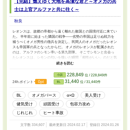
【完結】燃えゆく大地を高潔な君と～オメガの兵
士は上官アルファと共に往く～
秋良
レオンスは、故郷の帝都から遠く離れた敵国との国境付近に来てい
た。 半年前に始まった隣国の戦争——劣勢の帝国は足りぬ戦力を
補うべくオメガ男性の徴兵を決定し、民間人のオメガだったレオン
スも帝国軍の兵となったからだ。 オメガのレオンスが配属された
のは、アルファのシモン率いる第九部隊。 そこでシモンと出会っ
たレオンスは、シモンの匂いを嗅いだ瞬間「相性がいい」のだと気
づく。 けれど、シモンとレオンスは上官と部下の関係。そういう
関係とは無縁の間柄であるべきだ。 シモンのことは気になりつつ
も、レオンスは新開発されたという抑制剤を飲みながら兵役を続け
228,849
小説
位 / 228,849件
た。 だが戦地という慣れない場所での生活と新薬は、ただの民間
31,440
0pt
24h.ポイント
位 / 31,440件
BL
人だったレオンスを次第に蝕んでいく。 さらに芳しくない戦況が
続くなか、二人の関係は次第に変化していき……。 ——これは、
勝利に囚われた国に翻弄されるアルファとオメガの物語。 【CP】
BL
オメガバース
α×Ω
美人受け
・隊を束ねる軍人アルファ(34歳) × 徴兵された美人オメガ(30歳)
健気受け
頑固受け
包容力攻め
【注意】 ・オメガバースで、独自解釈、独自設定を含みます。 ・
男性妊娠の概念を含みますが、登場人物は妊娠しません。 ・戦闘
じれじれ
ヒート事故
描写や人が死ぬ描写があります。(メインキャラは死にません) ・疫
病、流行り病の話題が出ます。(攻め受け共に罹患はしません) ・受
文字数 334,607
最終更新日 2024.02.17
登録日 2024.01.26
けの自慰シーンがあります。 ・受けが攻め以外に性的暴行を受け