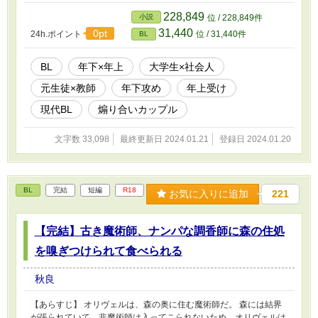
会人カップルは、己の欲望のままに年末年始を過ごしていく……。
◇◇◇ ・元生徒の大学生(22)×高校の化学教師(32) ・恋人になっ
228,849
小説
位 / 228,849件
て4年が経つ落ち着いたカップルの、とある年末年始の話です。 ・
31,440
0pt
24h.ポイント
位 / 31,440件
BL
すでにカップル成立してますが前作はありません。本作のみの作品
です。 ・軽口をたたいて煽り合いながらイチャイチャする年下×年
上カップルです。 ・年上受けが年下攻めをいい感じに転がして愛
BL
年下×年上
大学生×社会人
でて愛されるような関係です。 ・文字数の割に、R18シーンはたっ
元生徒×教師
年下攻め
年上受け
ぷりめです。 【その他】 ・R18シーンにはサブタイトルに * がつ
いています。（軽いもの含む） ・全6話、完結済みです。 ・ムーン
現代BL
煽り合いカップル
ライトノベルスさんでは先行して投稿していました。
文字数 33,098
最終更新日 2024.01.21
登録日 2024.01.20
BL
完結
短編
R18
お気に入りに追加
221
【完結】古き魔術師、ナンパな調香師に森の住処
を嗅ぎつけられて食べられる
秋良
【あらすじ】 オリヴェルは、森の奥に住む魔術師だ。 森には結界
が張られていて、非魔術師は入ってこられないため、オリヴェルは