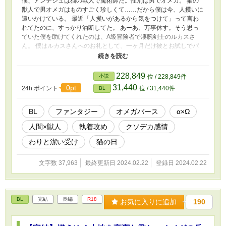
僕、アンデシュは猫の獣人で魔術師だ。性別は男でオメガ。 猫の
獣人で男オメガはものすごく珍しくて……だから僕は今、人攫いに
遭いかけている。 最近「人攫いがあるから気をつけて」って言わ
れてたのに、すっかり油断してた。 あーあ、万事休す。そう思っ
ていた僕を助けてくれたのは、A級冒険者で凄腕剣士のルカスさ
ん。 僕はルカスさんへのお礼として、一ヶ月だけ彼とお試しでパ
ーティーを組むことになり——。 【CP】 クソデカ感情のこじらせ
α(23歳/人間)×腹を括れば潔いΩ(20歳/猫の獣人) 【注意】 ・オメガ
バースもので、独自設定、独自解釈を含みます。 ・サブタイトル
228,849
小説
位 / 228,849件
に * がついているお話はR18シーンあり。 ・「2/22 猫の日」にあ
31,440
0pt
24h.ポイント
位 / 31,440件
BL
わせた、ネコが猫なお話です。 ・全19話。3.7万字くらい。完結済
みです。 ・ムーンライトノベルスさんにも投稿してます。
BL
ファンタジー
オメガバース
α×Ω
人間×獣人
執着攻め
クソデカ感情
わりと潔い受け
猫の日
文字数 37,963
最終更新日 2024.02.22
登録日 2024.02.22
BL
完結
長編
R18
お気に入りに追加
190