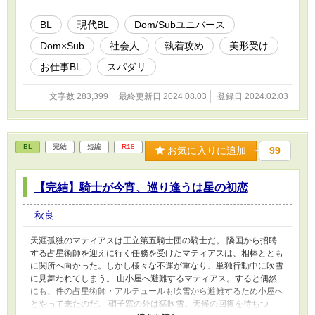
「グレア不全症を治すため、リハビリ相手としてセックス無しのプ
レイに付き合ってほしい」と懇願。 久慈は迷った末に、東雲を手
BL
現代BL
Dom/Subユニバース
助けをすることとなり——。 【CP】 Glareを出せない病を抱える
Dom×Sub
社会人
執着攻め
美形受け
陶芸家Dom(33歳)×満たされ不足のイケメンSub(27歳) 【注意・そ
の他】 ・Dom/Subユニバースで、独自設定、独自解釈を含みま
お仕事BL
スパダリ
す。 ・お仕事要素部分は雰囲気で、ふんわりと読んでいただける
と幸いです。 ・サブタイトルに * →プレイシーン＆R18シーンあ
文字数 283,399
最終更新日 2024.08.03
登録日 2024.02.03
り。 ・サブタイトルに # →残酷描写あり(そんな重くありません)。
・約24万字、本編全65話（完結済）。今後番外編を追加予定で
す。 ・ムーンライトノベルスさんにも投稿しています。
BL
完結
短編
R18
お気に入りに追加
99
【完結】騎士が今宵、巡り逢うは星の初恋
秋良
天涯孤独のマティアスは王立第五騎士団の騎士だ。 隣国から招聘
する占星術師を迎えに行く任務を受けたマティアスは、相棒ととも
に関所へ向かった。しかし様々な不運が重なり、単独行動中に吹雪
に見舞われてしまう。 山小屋へ避難するマティアス。すると偶然
にも、件の占星術師・アルテュールも吹雪から避難するため小屋へ
とやって来たのだ。 硝子窓の外は猛吹雪。天候の回復を待ちつ