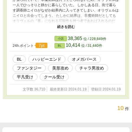
一人でひっそりと静かに暮らしていた。 しかしある日、街で暮ら
す調香師ニイロがなぜか結界内に入ってきてしまい、オリヴェルは
ニイロと出会ってしまう。 たしかに結界は、非魔術師だとしても
オリヴェルの『番』になれる可能性を持つ者であれば入れるのだ
が……まさか、あのニイロが自分の番？いやいや、冗談だろ？
——だってニイロといえば、節操無しの女たらしで有名な男じゃな
いか。そんなやつと自分が番うだなんてありえない。きっと結界が
38,365
小説
位 / 228,849件
綻んでるに違いない。 でも孤独に暮らしていたオリヴェルは、ニ
10,414
7pt
24h.ポイント
位 / 31,440件
BL
イロのことがやけに気になってしまい……。 【注意】 ・オメガバ
ースもので、独自解釈、独自設定があります。 ・タイトル通り、
攻めが軽薄な男です。ただしメインCP以外のR18描写はないので
BL
ハッピーエンド
オメガバース
ご安心ください。 【CP】 (攻)人気調香師ニイロ×(受)時代遅れの魔
ファンタジー
美形攻め
チャラ男攻め
術師オリヴェル 【その他】 ・R18シーンにはサブタイトルに * が
ついています。 ・ムーンライトノベルスさんに投稿した短編『古
平凡受け
クール受け
き魔術師、ナンパな調香師に森の住処を嗅ぎつけられて食べられ
る』とその続編『古き魔術師、やっぱりナンパな調香師にヒート中
文字数 36,710
最終更新日 2024.01.19
登録日 2024.01.19
に嗅がれまくって愛される』を一つにまとめて、分話したものにな
ります。 （2024.1.20）オリヴェルのヒート期間が一部間違ってい
たので訂正。
10
件