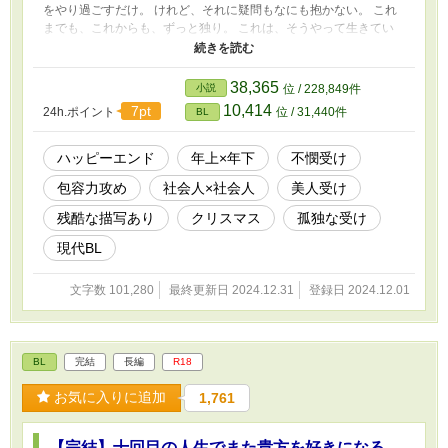
をやり過ごすだけ。 けれど、それに疑問もなにも抱かない。 これ
までも、これからも、ずっと独り。 これは、そうやって生きてい
くと思っていた——とある冬の日。 千晃はある男性に、はじめて
恋をした。 【CP】 27歳包容力高めイケメン社会人×21歳不憫な美
人カフェ店員 【その他】 ・#つき → 残酷描写あり ・*つき → R18
38,365
小説
位 / 228,849件
シーンあり(軽め含む) ・受けの不幸が極まってます。 ・最後はハピ
10,414
7pt
24h.ポイント
位 / 31,440件
BL
エン保証。 ・冬の季節&クリスマス&年末のお話です。 ・ムーンラ
イトノベルスさんにも投稿しています。
ハッピーエンド
年上×年下
不憫受け
包容力攻め
社会人×社会人
美人受け
残酷な描写あり
クリスマス
孤独な受け
現代BL
文字数 101,280
最終更新日 2024.12.31
登録日 2024.12.01
BL
完結
長編
R18
お気に入りに追加
1,761
【完結】十回目の人生でまた貴方を好きになる