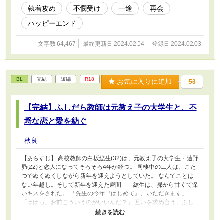
も魔獣も出てきません。 ・R18シーンがある話にはサブタイトルに
執着攻め
不憫受け
一途
再会
* がつきます。 ・ムーンライトノベルスさんにも投稿しています。
ハッピーエンド
文字数 64,467
最終更新日 2024.02.04
登録日 2024.02.03
BL
完結
短編
R18
お気に入りに追加
56
【完結】ふしだら教師は元教え子の大学生と、不
埒な恋と愛を紡ぐ
秋良
【あらすじ】 高校教師の白坂絋生(32)は、元教え子の大学生・遠野
昴(22)と恋人になってそろそろ4年が経つ。 同棲中の二人は、こた
つでぬくぬくしながら新年を迎えようとしていた。 なんてことは
ない年越し。そして新年を迎えた瞬間——紘生は、昴から甘くて深
いキスをされた。 「先生の今年『はじめて』、いただきます」
「ははっ。お前こういうのがいいんだ？」 互いを求め合う、ふし
だらで純愛な新年。煽り合いながら高め合う二つの体。 大学生×社