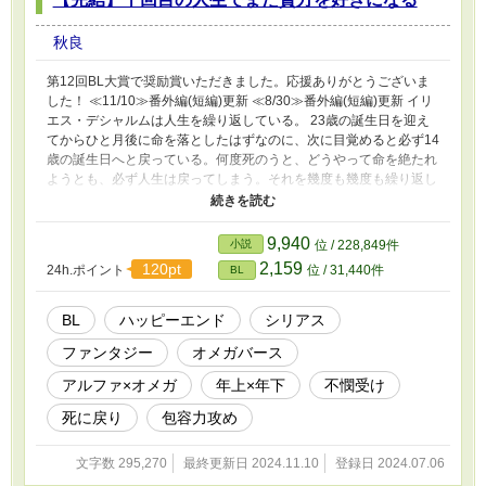
秋良
第12回BL大賞で奨励賞いただきました。応援ありがとうございま
した！ ≪11/10≫番外編(短編)更新 ≪8/30≫番外編(短編)更新 イリ
エス・デシャルムは人生を繰り返している。 23歳の誕生日を迎え
てからひと月後に命を落としたはずなのに、次に目覚めると必ず14
歳の誕生日へと戻っている。何度死のうと、どうやって命を絶たれ
ようとも、必ず人生は戻ってしまう。それを幾度も幾度も繰り返し
て、ついに10回目となった。理由はわからない。原因もわからな
い。 死んでは戻り、また人生を繰り返す。オメガとして家族に虐
げられ、ひどい折檻を受けるあの日々を……。 イリエスには想い
9,940
小説
位 / 228,849件
人がいた。 〈一度目〉の人生で一目で心を奪われたクラヴリー公
2,159
120pt
24h.ポイント
位 / 31,440件
BL
爵家の次男、ディオン・クラヴリーだ。 自分の家族と違って、優
しく明るく穏やかに接してくれるディオンに、イリエスはすっかり
恋をしてしまった。 けれど、イリエスは人生を繰り返している。
BL
ハッピーエンド
シリアス
だから何度となく繰り返す人生のなかで彼のことは諦めた。諦めな
ファンタジー
オメガバース
いとやっていけなかった。 だから、彼のことはただ遠くで想って
いられれば、それでよかった。 彼の幸せを、彼の知らぬところで
アルファ×オメガ
年上×年下
不憫受け
想い続けていれば、ただそれだけでよかったのだ。 しかし、運命
は残酷だ。 〈10回目〉の人生を迎えたイリエスの不可思議な運命
死に戻り
包容力攻め
の歯車は、イリエスの想いに逆らうように、ついに回り始めた
——。 【CP】 スパダリ系美形の公爵家次男α(16-2x歳)×家族に虐
文字数 295,270
最終更新日 2024.11.10
登録日 2024.07.06
げられている不憫な侯爵家次男Ω(14-2x歳) 【注意・その他】 ・サ