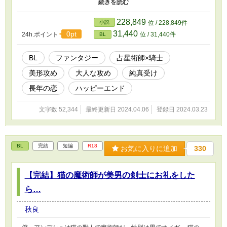
つ、酒を片手に寒い夜を過ごすうちに、人肌恋しさからか二人は温
もりを分け合うこととなり——。 ◇◇◇ 物腰柔らかな占星術師
(24)×真面目で純真な騎士(19) 【注意/その他】 ・サブタイトルに *
228,849
小説
位 / 228,849件
→ R18シーンあり。 ・剣の稽古をしているシーンがありますが、
31,440
0pt
24h.ポイント
位 / 31,440件
BL
暴力的・血みどろ系の表現は特にありません。 ・全28話。5.5万字
くらい。完結済み。 ・ムーンライトノベルスさんにも投稿してま
す。
BL
ファンタジー
占星術師×騎士
美形攻め
大人な攻め
純真受け
長年の恋
ハッピーエンド
文字数 52,344
最終更新日 2024.04.06
登録日 2024.03.23
BL
完結
短編
R18
お気に入りに追加
330
【完結】猫の魔術師が美男の剣士にお礼をした
ら…
秋良