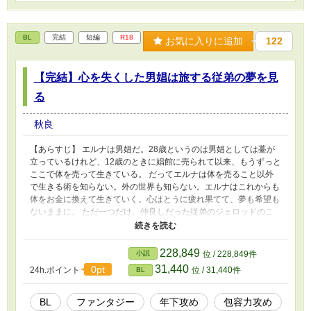
るシーンがあります。 ・脇カプがいますが、脇カプのR18描写はあ
りません。 ・R18シーンまでやや遠めです。第一章後半くらいから
描写が増えます。 ・受けが苦労しますが、最後はハッピーエンド
BL
完結
短編
R18
です。 【その他】 ・サブタイトルに * がついているところはR18
お気に入りに追加
122
シーンあり。 ・サブタイトルに # がついているところは残酷描写
あり。 ・ムーンライトノベルスさんにも投稿しています。
【完結】心を失くした男娼は旅する従弟の夢を見
る
秋良
【あらすじ】 エルナは男娼だ。28歳というのは男娼としては薹が
立っているけれど、12歳のときに娼館に売られて以来、もうずっと
ここで体を売って生きている。 だってエルナは体を売ること以外
で生きる術を知らない。外の世界も知らない。エルナはこれからも
体をお金に換えて生きていく。心はとうに疲れ果てて、夢も希望も
ないままに。 ただ一つだけ、仲良しだった従弟のジェロッドのこ
とは今も夢に見る。もう一度会えたら、どんなにいいだろうと、小
さな絶望を抱えて生きている。 ——これは、心を失くした男娼エ
ルナが、幸せを掴むまでの物語。 【CP】 ・大きな夢を持った若き
228,849
小説
位 / 228,849件
商人の従弟(24)×人生に絶望している男娼(28) 【注意/その他】 ・残
31,440
0pt
24h.ポイント
位 / 31,440件
BL
酷描写アリとしていますが、人が死ぬことはありません。暴力表現
も過度なものはありません。 ・受けの職業柄（男娼）、攻め以外
とのR18シーンがあります。 ・ファンタジーとしていますが、魔法
BL
ファンタジー
年下攻め
包容力攻め