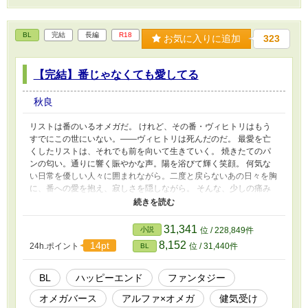
ブタイトルに * ＝R18シーンあり(軽め含む) ・サブタイトルに # ＝
残酷描写あり ・オメガバースで、独自解釈、独自設定を含みま
す。 ・男性妊娠の概念を含みますが、登場人物は妊娠しません。
BL
完結
長編
R18
お気に入りに追加
323
・いわゆる「死に戻り」ネタなので、受けの死に関する描写があり
ます。 ・受けの自慰シーンがあります。 ・受けが攻め以外に性的
暴行を受けるシーンがあります。 ・攻めと受けのR18シーンまでは
【完結】番じゃなくても愛してる
やや遠めです。 ・受けがとても不憫な目に遭い続けますが最後は
ハッピーエンドです。 ・本編：約26万字、全63話 + 番外編 ・ムー
秋良
ンライトノベルスさんにも投稿しています。
リストは番のいるオメガだ。 けれど、その番・ヴィヒトリはもう
すでにこの世にいない。——ヴィヒトリは死んだのだ。 最愛を亡
くしたリストは、それでも前を向いて生きていく。 焼きたてのパ
ンの匂い。通りに響く賑やかな声。陽を浴びて輝く笑顔。 何気な
い日常を優しい人々に囲まれながら。二度と戻らないあの日々を胸
に、番への愛を抱え、寂しさを隠しながら。 そんな、少しの痛み
と切なさを抱えつつも前向きに生きるリストを見守る男がいた。ア
ンリというアルファの魔導師だ。 アンリは、真摯に生きるリスト
を温かく見守りながら、魔法の研究に心血を注ぐ。 変わらぬ日
31,341
小説
位 / 228,849件
常。変わってしまった未来……。 なんてことはない日々のなか
8,152
14pt
24h.ポイント
位 / 31,440件
BL
で、二人の関係性は次第に変化していき——。 【CP】 人のために
魔法を研究する魔導師α(29歳)×番に先立たれても前向きに生きる
Ω(24歳) 【注意・その他】 ・サブタイトルに * ＝R18シーンあり
BL
ハッピーエンド
ファンタジー
(軽め含む) ・オメガバースで、独自解釈、独自設定を含みます。 ・
オメガバース
アルファ×オメガ
健気受け
攻めと受けのR18シーンまではやや遠めです。 ・約12万字、全26