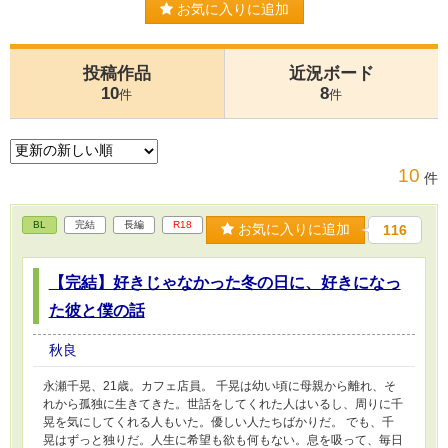
お気に入りに追加
投稿作品
近況ボード
10
8
件
件
10
件
BL
完結
長編
R18
お気に入りに追加
116
【完結】好きじゃなかった冬の日に、好きになっ
た彼と僕の話
秋良
永瀬千晃、21歳。カフェ店員。 千晃は幼い頃に母親から離れ、そ
れから孤独に生きてきた。世話をしてくれた人はいるし、周りに千
晃を気にしてくれる人もいた。優しい人たちばかりだ。 でも、千
晃はずっと独りだ。人生に希望も欲も何もない。息を吸って、毎日