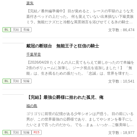
楽矢
【完結／番外編準備中】 目が覚めると、レースの牢獄のような天
蓋付きベッドの上だった。 何も覚えていない出来損ない下級貴族
ミラ。無能だクズだと冷酷な罵詈雑言を浴びせてくる氷の騎士セ
ティアス。 記憶喪失から始まる、２人のファンタジー貴族ラブコ
文字数：86,474
BL
完結
長編
メディ。 ---------- ※注） かっこいい攻はいません。 タイトル通り
そのうち号泣しますのでご注意！ 貴族描写は緩い目で雰囲気だけ
お読みいただけると幸いです。 ハッピーエンドです。 激重感情を
戴冠の断頭台 無能王子と狂信の騎士
こじらせた攻→受な関係がお好きな同志の方、どうぞよろしくお
千葉琴音
願いします！ 全16話 完結済み 他サイトにも同作品を投稿してい
ます。 様子を見ながらそのうち統合するかもしれません。 初めて
【2026/04/28 たくさんの人に見てもらえて嬉しかったので本編を
の一次創作でまだよく分かっておらず、何かおかしなことをしで
2倍のボリュームに加筆し、ジーク視点を追加しました！】 「無
かしていたら申し訳ないです！ ---------- 追記：読んでくださった
能」は、生き残るための盾だった。「忠誠」は、世界を壊すため
皆さま、本当にどうもありがとうございました！！ 完結しました
の牙だった 第四王子セシルは、血塗られた王宮を生き抜くため
文字数：10,541
BL
完結
短編
が回収しきれていないエピソードが私の中でいくつかあるので
「愚鈍な王子」を演じ続けてきた。彼の正体を知るのは、幼少期
笑、後日番外編をアップしたいなと現在準備中です。 詳しい更新
から影のように寄り添う寡黙な従者、ジークだけ。 しかし、第一
日まだ未定ですが、もしよろしかったらゼヒまた覗いてやってく
王子暗殺の濡れ衣を着せられたことで、セシルの計画は崩壊す
【完結】最強公爵様に拾われた孤児、俺
ださいねー！
る。弁明も許されず、明日には首を刎ねられる絶望の夜。セシル
福の島
はジークに「逃げて自由になれ」と最後の命令を下す。だが、返
ってきたのは拒絶と、ジークの瞳に宿る昏い情熱だった。 忠誠を
ゴリゴリに前世の記憶がある少年シオンは戸惑う。 目の前にいる
超えた狂信。愛を超えた独占欲。 血の海に沈む処刑場から、主従
男が、この世界最強の公爵様であり、ましてやシオンを養子にし
による美しくも凄惨な「逆転の戴冠式」が幕を開ける。
たいとまで言ったのだから。 でも…まぁ…いっか…ご飯美味しい
し、風呂は暖かい… ……あれ…？ …やばい…俺めちゃくちゃ公爵
文字数：18,977
BL
完結
短編
R15
様が好きだ… 前置きが長いですがすぐくっつくのでシリアスのシ