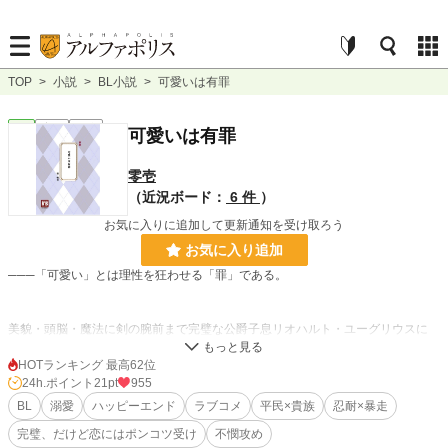
TOP
>
小説
>
BL小説
>
可愛いは有罪
BL
完結
短編
可愛いは有罪
零壱
（近況ボード：
6 件
）
お気に入りに追加して更新通知を受け取ろう
お気に入り追加
───「可愛い」とは理性を狂わせる「罪」である。
美貌・頭脳・魔法に剣の腕前まで完璧な公爵子息リオハルト・ユーグリウスに
は、ただ一つ、致命的な欠点があった。
HOTランキング 最高62位
それは─── “かわいげ”がないこと。
24h.ポイント
21pt
955
BL
溺愛
ハッピーエンド
ラブコメ
平民×貴族
忍耐×暴走
鉄面皮、超合金と揶揄されるほど動かぬ表情筋。
完璧、だけど恋にはポンコツ受け
不憫攻め
圧倒的合理主義からくる感情の伝わらない言動。