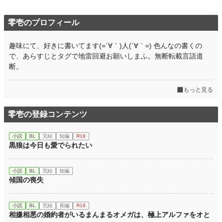
お気に入り
331
零壱のプロフィール
24h.ポイント
21 pt
趣味にて、好きに書いてます(=´∀｀)人(´∀｀=) 色んなの書くの
文字数
17,656
で、あらすじとタグで地雷回避お願いしまふ。無断転載言語道
断。
更新日時
2026.04.13 18:57
初回公開日時
2025.05.21 20:00
もっと見る
初回完結日時
2025.05.21 20:00
零壱の登録コンテンツ
週間ポイント
494 pt (14,642 位)
小説
BL
完結
短編
R18
月間ポイント
3,190 pt (11,723 位)
黒狼は今日も愛でられたい
年間ポイント
50,458 pt (10,358 位)
小説
BL
完結
短編
累計ポイント
99,923 pt (30,461 位)
傾国の喪失
小説
BL
完結
長編
R18
相嫌相悪の婚約者がいるまんまるオメガは、極上アルファをオと