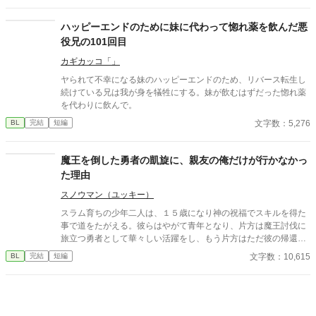
の字もありません。 1万2000字前後です。 攻めのキャラがブレる
し若干変態です。 無表情系クール最強公爵様×のんき転生主人公
ハッピーエンドのために妹に代わって惚れ薬を飲んだ悪
(無自覚美形) おまけ完結済み
役兄の101回目
カギカッコ「」
ヤられて不幸になる妹のハッピーエンドのため、リバース転生し
続けている兄は我が身を犠牲にする。妹が飲むはずだった惚れ薬
を代わりに飲んで。
文字数：5,276
BL
完結
短編
魔王を倒した勇者の凱旋に、親友の俺だけが行かなかっ
た理由
スノウマン（ユッキー）
スラム育ちの少年二人は、１５歳になり神の祝福でスキルを得た
事で道をたがえる。彼らはやがて青年となり、片方は魔王討伐に
旅立つ勇者として華々しい活躍をし、もう片方はただ彼の帰還を
待つ相変わらずスラム暮らしの存在となる。 これは何も持たない
文字数：10,615
BL
完結
短編
青年がただ勇者の帰りを待つ日常を描いた作品です。 無自覚両片
想いの勇者×親友。 読了後、もう一度だけ読み直して頂けると何
か見える世界が変わるかもしれません。