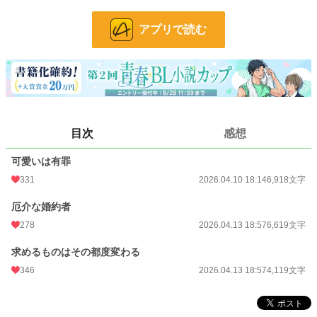
完璧すぎて、人間味が壊滅的だった。
アプリで読む
父侯爵にも匙を投げられたリオハルトは、己を変えようと一念発起。
学園の中庭で“可愛いとは何か？”を観察し続けること、一カ月。
数多の生徒の中でただ一人、リオハルトが“可愛い”と刮目したのは───騎士科の
平民、ジーク。
弟子入りを申し出たその日から、ジークの前でだけリオハルトの完璧な理性が音
を立てて崩れていく。
目次
感想
理性で“かわいげ”を解明しようとしては惨敗するポンコツ貴族（受）と、不屈の
忍耐でそれを受け止める平民（攻）。
可愛いは有罪
クスッと笑えて、気づけば胸を撃ち抜かれている。
331
2026.04.10 18:14
6,918文字
理性崩壊系・文学ラブコメ、堂々開幕。
厄介な婚約者
※他サイトにもタイトル話、二話目、三話目のみ再掲。
278
2026.04.13 18:57
6,619文字
※2024年最初期作品です。改稿しようとして断念しました。
求めるものはその都度変わる
346
2026.04.13 18:57
4,119文字
小説
26,633 位 / 228,882 件
BL
6,862 位 / 31,447 件