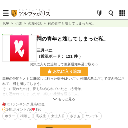
TOP
>
小説
>
恋愛小説
>
祠の青年と壊してしまった私。
恋愛
完結
短編
R15
祠の青年と壊してしまった私。
三月べに
（近況ボード：
121 件
）
お気に入りに追加して更新通知を受け取ろう
お気に入り追加
高校の仲間とともに肝試しに行った藍子(あいこ)。仲間の悪ふざけで突き飛ばさ
れて、祠を崩してしまう。
そこに現れたのは、閉じ込められていたという青年。
とり憑かれてしまったが、楽しい生活を送る二人。
祠に閉じ込められていた謎の青年と『普通』の高校生の少女の話。
HOTランキング 最高62位
24h.ポイント
7pt
196
小説
37,340 位 / 228,795 件
ホラー
祠壊し
高校生
女主人公
ざまぁ
ヤンデレ
恋愛
16,269 位 / 66,375 件