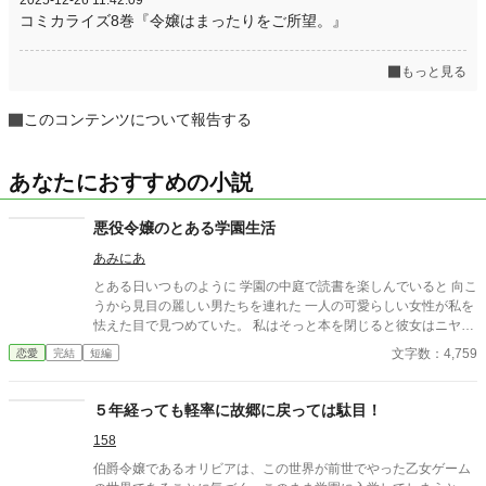
2025-12-26 11:42:09
コミカライズ8巻『令嬢はまったりをご所望。』
もっと見る
このコンテンツについて報告する
あなたにおすすめの小説
悪役令嬢のとある学園生活
あみにあ
とある日いつものように 学園の中庭で読書を楽しんでいると 向こ
うから見目の麗しい男たちを連れた 一人の可愛らしい女性が私を
怯えた目で見つめていた。 私はそっと本を閉じると彼女はニヤリ
と笑みを浮かべると私の方へ近づいてくる……。 ヤンデレ王子×
文字数：4,759
恋愛
完結
短編
溺愛にホラーを混ぜてみました。 短編ですので気軽に読んでみて
ください。
５年経っても軽率に故郷に戻っては駄目！
158
伯爵令嬢であるオリビアは、この世界が前世でやった乙女ゲーム