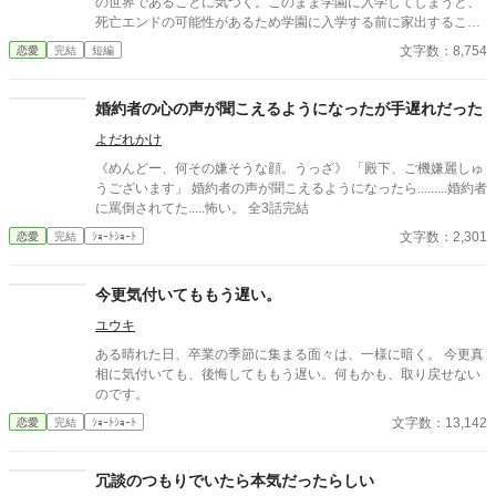
の世界であることに気づく。このまま学園に入学してしまうと、
死亡エンドの可能性があるため学園に入学する前に家出すること
にした。婚約者もさらっとスルーして、早や５年。結局誰ルート
文字数：8,754
恋愛
完結
短編
を主人公は選んだのかしらと軽率にも故郷に舞い戻ってしま
い・・・ ２話完結を目指してます！
婚約者の心の声が聞こえるようになったが手遅れだった
よだれかけ
《めんどー、何その嫌そうな顔。うっざ》 「殿下、ご機嫌麗しゅ
うございます」 婚約者の声が聞こえるようになったら.........婚約者
に罵倒されてた.....怖い。 全3話完結
文字数：2,301
恋愛
完結
ｼｮｰﾄｼｮｰﾄ
今更気付いてももう遅い。
ユウキ
ある晴れた日、卒業の季節に集まる面々は、一様に暗く。 今更真
相に気付いても、後悔してももう遅い。何もかも、取り戻せない
のです。
文字数：13,142
恋愛
完結
ｼｮｰﾄｼｮｰﾄ
冗談のつもりでいたら本気だったらしい