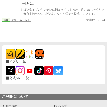
下菊みこと
やばいタイプのヤンデレに捕まってしまったお話。 めちゃくちゃ
ご都合主義のSS。 小説家になろう様でも投稿しています。
文字数：2,174
恋愛
完結
ｼｮｰﾄｼｮｰﾄ
アプリ一覧
公式SNS一覧
ご利用について
利用規約
ヘルプ