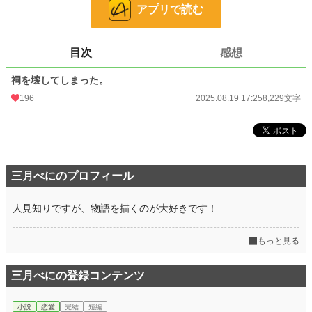
お気に入り
95
アプリで読む
24h.ポイント
7 pt
目次
感想
文字数
8,229
祠を壊してしまった。
更新日時
2025.08.19 17:25
196
2025.08.19 17:25
8,229文字
初回公開日時
2025.08.19 17:25
初回完結日時
2025.08.19 17:25
週間ポイント
154 pt (28,234 位)
三月べにのプロフィール
月間ポイント
667 pt (30,121 位)
年間ポイント
20,723 pt (19,644 位)
人見知りですが、物語を描くのが大好きです！
累計ポイント
20,814 pt (69,791 位)
もっと見る
三月べにの登録コンテンツ
小説
恋愛
完結
短編