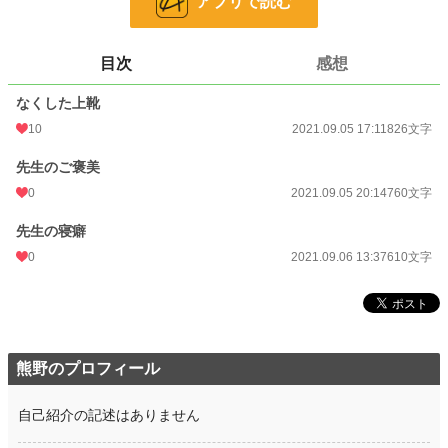
アプリで読む
文字数
2,196
更新日時
2021.09.06 13:37
目次
感想
初回公開日時
2021.09.05 17:11
なくした上靴
週間ポイント
21 pt (62,459 位)
10
2021.09.05 17:11
826文字
月間ポイント
28 pt (93,489 位)
先生のご褒美
年間ポイント
714 pt (93,328 位)
0
2021.09.05 20:14
760文字
累計ポイント
12,415 pt (88,331 位)
先生の寝癖
0
2021.09.06 13:37
610文字
熊野のプロフィール
自己紹介の記述はありません