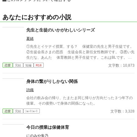
あなたにおすすめの小説
先生と生徒のいかがわしいシリーズ
夏緒
①先生とイケナイ授業、する？ 保健室の先生と男子生徒です。
②生徒会長さまの思惑 生徒会長と新任女性教師です。 ③悪い先
生だな、あんた 体育教師と男子生徒です。これはBLです。 ど
んな理由があろうが学校でいかがわしいことをしてはいけません
文字数：10,873
恋愛
完結
短編
R18
よ〜！ これ全部、やったらダメですからねっ！
身体の繋がりしかない関係
詩織
会社の飲み会の帰り、たまたま同じ帰りが方向だった３つ年下の
後輩。 その後勢いで身体の関係になった。
文字数：3,328
恋愛
完結
ｼｮｰﾄｼｮｰﾄ
今日の授業は保健体育
にのみや朱乃