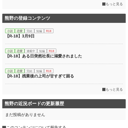
もっと見る
熊野の登録コンテンツ
小説
恋愛
完結
短編
R18
【R-18】3月9日
小説
恋愛
連載中
短編
R18
【R-18】ある日突然社長に溺愛されました
小説
恋愛
完結
短編
R18
【R-18】残業後の上司が甘すぎて困る
もっと見る
熊野の近況ボードの更新履歴
まだ投稿がありません
このコンテンツについて報告する