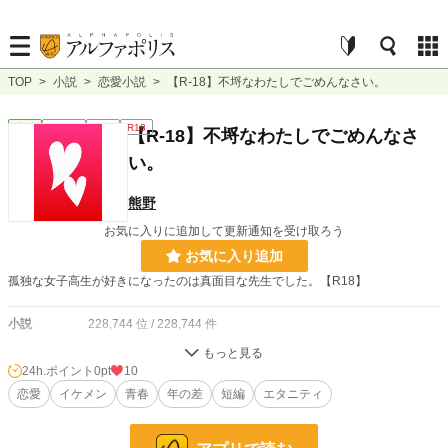
TOP
>
小説
>
恋愛小説
>
【R-18】不埒なわたしでごめんなさい。
恋愛
連載中
短編
R18
【R-18】不埒なわたしでごめんなさ
い。
熊野
お気に入りに追加して更新通知を受け取ろう
お気に入り追加
孤独な女子高生が好きになったのは真面目な先生でした。【R18】
小説
228,744 位 / 228,744 件
恋愛
66,364 位 / 66,364 件
24h.ポイント
0pt
10
お気に入り
恋愛
イケメン
15
青春
年の差
短編
エタニティ
24h.ポイント
0 pt