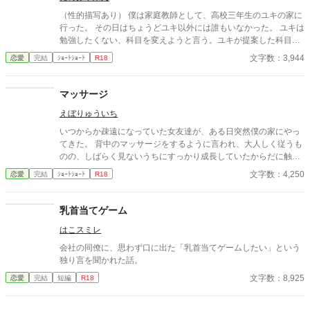
（性的描写あり） 僕は家庭教師として、高校三年生のユキの家に
行った。 その日はちょうどユキ以外には誰もいなかった。 ユキは
勉強したくない、科目を変えようと言う。ユキが提案した科目と
は。
文字数：3,944
恋愛
完結
ｼｮｰﾄｼｮｰﾄ
R18
マッサージ
えぼりゅういち
いつからか疎遠になっていた女友達が、ある日突然僕の家にやっ
てきた。 背中のマッサージをするように言われ、大人しく従うも
のの、しばらく見ないうちにすっかり成長していたからだに触れ
て、興奮が止まらなくなってしまう。 僕たちはただの友達……。
文字数：4,250
恋愛
完結
ｼｮｰﾄｼｮｰﾄ
R18
そう思いながらも、彼女の身体の感触が、冷静になることを許さ
ない。
乳首当てゲーム
はこスミレ
会社の同僚に、思わず口に出た「乳首当てゲームしたい」という
独り言を聞かれた話。
文字数：8,925
恋愛
完結
短編
R18