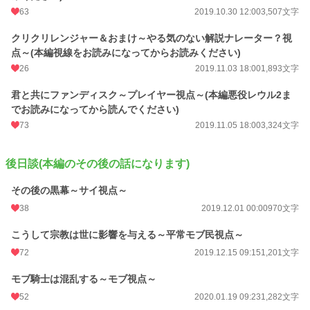
63
2019.10.30 12:00
3,507文字
クリクリレンジャー＆おまけ～やる気のない解説ナレーター？視
点～(本編視線をお読みになってからお読みください)
26
2019.11.03 18:00
1,893文字
君と共にファンディスク～プレイヤー視点～(本編悪役レウル2ま
でお読みになってから読んでください)
73
2019.11.05 18:00
3,324文字
後日談(本編のその後の話になります)
その後の黒幕～サイ視点～
38
2019.12.01 00:00
970文字
こうして宗教は世に影響を与える～平常モブ民視点～
72
2019.12.15 09:15
1,201文字
モブ騎士は混乱する～モブ視点～
52
2020.01.19 09:23
1,282文字