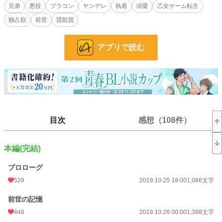
兄弟
悪役
ブラコン
ヤンデレ
執着
溺愛
乙女ゲーム転生
ちなみ俺はキミトモの攻略対象の第二王子であり、兄はキミトモで最大の悪役と
独占欲
前世
奨励賞
なる第一王子。
｢いや、ゲームならともかく現実で身内が悪役になるのわかってて放置……って
アプリで読む
のもなぁ。何より兄さんってただの寂しがり屋が拗れただけだし？それに俺が王
様とか絶対無理だし｣
悪役になる原因がわかっているなら、その原因を取り除けばいい話。結果まさか
兄がブラコンになるのはともかく(シスコンだった俺にブラコンは責められな
い)、ヤンデレになるなんて誰が予想できる？
目次
感想（108件）
BL小説大賞用作品。応援していただけたら嬉しいです。
11月中に5万文字以上は目標にしたいためできる限り更新をしたいと考えていま
本編(完結)
す！休みの日に一気に書き上げて更新調整していきたいと思います。
プロローグ
さっそく感想くださった方、読んでくださってる方、お気に入り登録していただ
529
2019.10.25 18:00
1,066文字
けた方、しおり挟んでくれてる方、ありがとうございます！とても励みになりま
す！
前世の記憶
10/27.21時28分HOTランキング4位確認！ありがとうございます！
448
2019.10.26 00:00
1,388文字