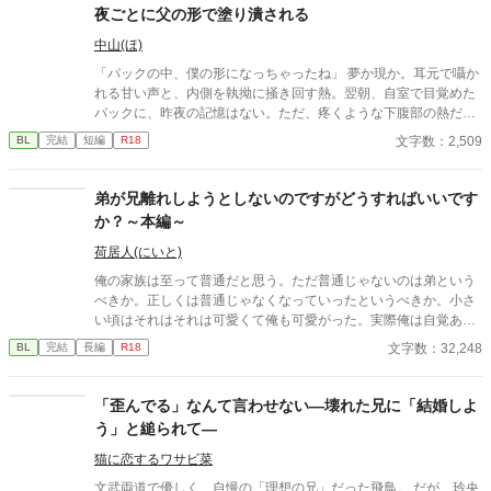
だ消えようとするルシルの儚げな諦観は、逆に攻略対象たちのド
夜ごとに父の形で塗り潰される
ス黒い支配欲と執着に火をつけてしまう。 ヤンデレ王太子アルフ
レッドの圧倒的な拘束。 実直な騎士ガレッドの盲目的な献身。 天
中山(ほ)
才魔術師ノアの狂気的な探究。 ルシルが死の淵へ沈み込もうとし
「パックの中、僕の形になっちゃったね」 夢か現か。耳元で囁か
たとき、三人は神の理に逆らう禁忌の魔術を実行する。 それは、
れる甘い声と、内側を執拗に掻き回す熱。翌朝、自室で目覚めた
自らの命と魔力をルシルの身体へ直接繋ぎ止める『命の共有契
パックに、昨夜の記憶はない。ただ、疼くような下腹部の熱だけ
約』だった――。 「君はもう、どこへも行けない。永遠に、私た
が残っていた。 相談しようと向かった相手こそが、自分を侵食し
文字数：2,509
BL
完結
短編
R18
ちと共にあるんだ」 死んで逃げることすら許されない豪奢な鳥籠
ている張本人だとも知らずに、パックは父の部屋の扉を開く。 こ
の中、悪役令息は息が詰まるほど甘い絶望と幸福に溺れていく。
のお話はムーンライトでも投稿してます〜
ヤンデレ執着BLファンタジー、ここに開幕。
弟が兄離れしようとしないのですがどうすればいいです
か？～本編～
荷居人(にいと)
俺の家族は至って普通だと思う。ただ普通じゃないのは弟という
べきか。正しくは普通じゃなくなっていったというべきか。小さ
い頃はそれはそれは可愛くて俺も可愛がった。実際俺は自覚ある
ブラコンなわけだが、それがいけなかったのだろう。弟までブラ
文字数：32,248
BL
完結
長編
R18
コンになってしまった。 これでは弟の将来が暗く閉ざされてしま
う！と危機を感じた俺は覚悟を持って…… ｢龍、そろそろ兄離れ
の時だ｣ ｢………は？｣ その日初めて弟が怖いと思いました。
「歪んでる」なんて言わせない―壊れた兄に「結婚しよ
う」と縋られて―
猫に恋するワサビ菜
文武両道で優しく、自慢の「理想の兄」だった飛鳥。 だが、玲央