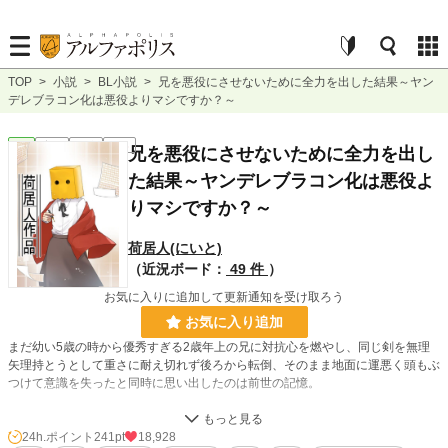
TOP
>
小説
>
BL小説
>
兄を悪役にさせないために全力を出した結果～ヤン
デレブラコン化は悪役よりマシですか？～
BL
完結
長編
R18
兄を悪役にさせないために全力を出し
た結果～ヤンデレブラコン化は悪役よ
りマシですか？～
荷居人(にいと)
（近況ボード：
49 件
）
お気に入りに追加して更新通知を受け取ろう
お気に入り追加
まだ幼い5歳の時から優秀すぎる2歳年上の兄に対抗心を燃やし、同じ剣を無理
矢理持とうとして重さに耐え切れず後ろから転倒、そのまま地面に運悪く頭もぶ
つけて意識を失ったと同時に思い出したのは前世の記憶。
それと同時にこの今生きる世界が、前世シスコンであった俺が妹と一緒にしてい
た乙女ゲーム『君と共に』の略してキミトモの世界であることを理解した。
24h.ポイント
241pt
18,928