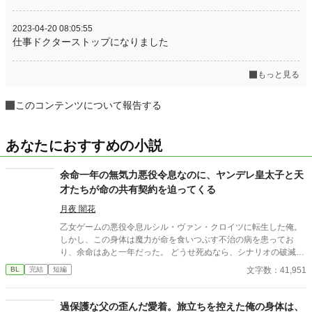
2023-04-20 08:05:55
仕事ドクターストップになりました
もっと見る
このコンテンツについて報告する
あなたにおすすめの小説
余命一年の無気力悪役令息なのに、ヤンデレ皇太子と天
才たちが命の共有契約を迫ってくる
月夜 闇花
乙女ゲームの悪役令息ルシル・ヴァン・クロイツに転生した俺。
しかし、この身体は魔力が命を食いつぶす不治の病を患ってお
り、余命はあと一年だった。 どうせ死ぬなら、シナリオの破滅フ
ラグを回避し、誰の記憶にも残らず静かに消え去りたい。 そう願
文字数：41,951
BL
完結
短編
って王太子アルフレッドに婚約破棄を申し出た。 ――だが、それ
がすべての狂気の始まりだった。 「君の手はひどく冷たいね。ま
るで死人のようだ。……婚約の破棄は認めない」 何も望まず、た
過保護な父の歪んだ愛着。旅立ちを控えた俺の身体は、