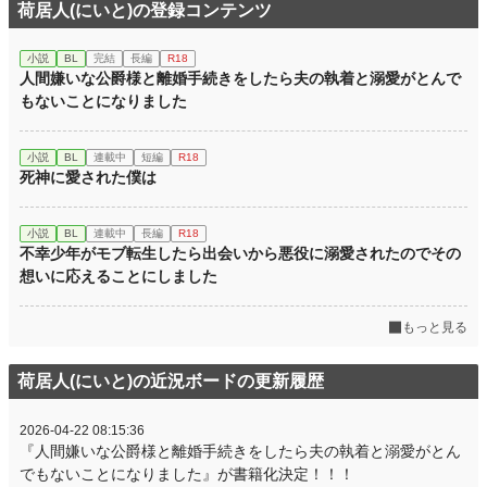
荷居人(にいと)の登録コンテンツ
小説
BL
完結
長編
R18
人間嫌いな公爵様と離婚手続きをしたら夫の執着と溺愛がとんで
もないことになりました
小説
BL
連載中
短編
R18
死神に愛された僕は
小説
BL
連載中
長編
R18
不幸少年がモブ転生したら出会いから悪役に溺愛されたのでその
想いに応えることにしました
もっと見る
荷居人(にいと)の近況ボードの更新履歴
2026-04-22 08:15:36
『人間嫌いな公爵様と離婚手続きをしたら夫の執着と溺愛がとん
でもないことになりました』が書籍化決定！！！