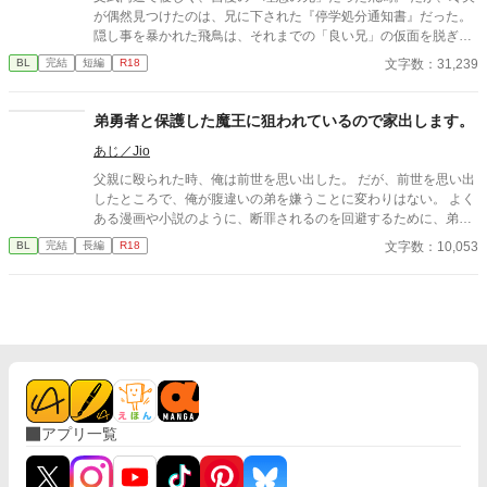
が偶然見つけたのは、兄に下された『停学処分通知書』だった。
隠し事を暴かれた飛鳥は、それまでの「良い兄」の仮面を脱ぎ捨
て、飢えた獣のような本性を現す。 「お前は俺のことだけ考えて
文字数：31,239
BL
完結
短編
R18
生きてくれ。……結婚しようぜ、玲央」 狂乱する兄に恐怖を覚え
ながらも、その孤独と痛みに触れた玲央は、共に泥濘へ沈む覚悟
を決める。
弟勇者と保護した魔王に狙われているので家出します。
あじ／Jio
父親に殴られた時、俺は前世を思い出した。 だが、前世を思い出
したところで、俺が腹違いの弟を嫌うことに変わりはない。 よく
ある漫画や小説のように、断罪されるのを回避するために、弟と
仲良くする気は毛頭なかった。 弟は600年の眠りから醒めた魔王
文字数：10,053
BL
完結
長編
R18
を退治する英雄だ。 そして俺は、そんな弟に嫉妬して何かと邪魔
をしようとするモブ悪役。 どうせ互いに相容れない存在だと、大
嫌いな弟から離れて辺境の地で過ごしていた幼少期。 俺は眠りか
ら醒めたばかりの魔王を見つけた。 そして時が過ぎた今、なぜか
弟と魔王に執着されてケツ穴を狙われている。 ◎1話完結型にな
ります
アプリ一覧