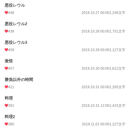
10/28.19時23分人気ランキング19位、その他ランキング2位確認！ありがとうご
悪役レウル
ざいます！
448
2019.10.27 00:00
1,246文字
10/28お気に入り登録数1000越え！11/5お気に入り登録数2000越え！ありがと
悪役レウル2
うございます！感想もかなり励みになります！ありがとうございます！ありがと
うございます！
438
2019.10.28 00:00
1,751文字
2020年12月25日BL大賞にて奨励賞いただきました！応援してくださった皆様あ
悪役レウル3
りがとうございます！
409
2019.10.29 00:00
1,127文字
小説
5,728 位 / 228,785 件
覚悟
BL
1,156 位 / 31,416 件
457
2019.10.30 00:00
1,612文字
お気に入り
5,594
勝負以外の時間
421
2019.10.31 00:00
1,265文字
24h.ポイント
241 pt
文字数
117,332
料理
391
2019.10.31 12:00
1,415文字
更新日時
2020.12.26 05:55
料理2
初回公開日時
2019.10.25 18:00
380
2019.11.01 00:00
1,227文字
初回完結日時
2019.11.30 14:12