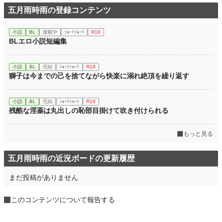
五月雨時雨の登録コンテンツ
小説
BL
連載中
ｼｮｰﾄｼｮｰﾄ
R18
BLエロ小説短編集
小説
BL
完結
ｼｮｰﾄｼｮｰﾄ
R18
獅子は今までの己を捨てながら快楽に溺れ絶頂を繰り返す
小説
BL
完結
ｼｮｰﾄｼｮｰﾄ
R18
残酷な淫薬は丸出しの恥部目掛けて吹き付けられる
もっと見る
五月雨時雨の近況ボードの更新履歴
まだ投稿がありません
このコンテンツについて報告する