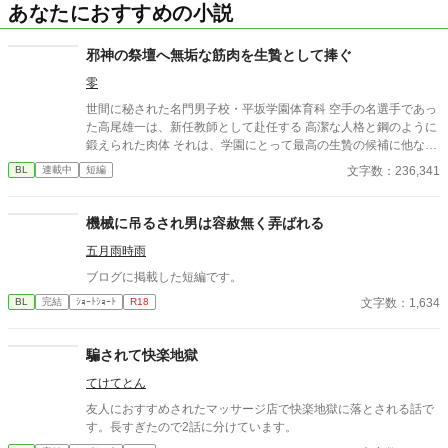
あなたにおすすめの小説
邪神の祭壇へ無垢な筋肉を生贄として捧ぐ
零
世間に秘された名門男子校・平坂学園体育科 空手の名選手であっ
た高尾雄一は、新任教師として赴任する 高潔な人格と鋼のように
鍛えられた肉体 それは、学園にとって最高の生贄の候補に他なら
なかった 至高の筋肉を持つ、精神を削られ意志をなくした青年を
文字数：236,341
BL
連載中
短編
太古の神に捧げるため、“水”、“風”、“土”の信奉者達が暗躍する 意
志をなくし筋肉の操り人形と化した“デク” 消える教師 山奥の男子
校で繰り広げられるダークファンタジー
機械に吊るされ男は容赦無く弄ばれる
五月雨時雨
ブログに掲載した短編です。
文字数：1,634
BL
完結
ｼｮｰﾄｼｮｰﾄ
R18
騙されて快楽地獄
てけてとん
友人におすすめされたマッサージ店で快楽地獄に落とされる話で
す。長すぎたので2話に分けています。