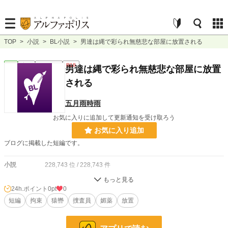
TOP
>
小説
>
BL小説
>
男達は縄で彩られ無慈悲な部屋に放置される
BL
完結
ｼｮｰﾄｼｮｰﾄ
R18
男達は縄で彩られ無慈悲な部屋に放置
される
五月雨時雨
お気に入りに追加して更新通知を受け取ろう
お気に入り追加
ブログに掲載した短編です。
小説
228,743 位 / 228,743 件
BL
31,413 位 / 31,413 件
24h.ポイント
0pt
0
お気に入り
短編
拘束
4
猿轡
捜査員
媚薬
放置
24h.ポイント
0 pt