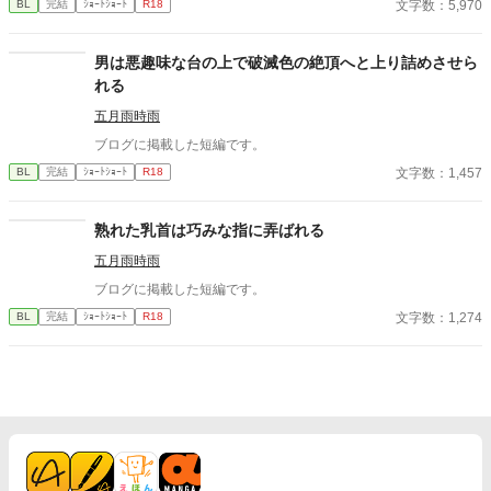
文字数：5,970
BL
完結
ｼｮｰﾄｼｮｰﾄ
R18
男は悪趣味な台の上で破滅色の絶頂へと上り詰めさせら
れる
五月雨時雨
ブログに掲載した短編です。
文字数：1,457
BL
完結
ｼｮｰﾄｼｮｰﾄ
R18
熟れた乳首は巧みな指に弄ばれる
五月雨時雨
ブログに掲載した短編です。
文字数：1,274
BL
完結
ｼｮｰﾄｼｮｰﾄ
R18