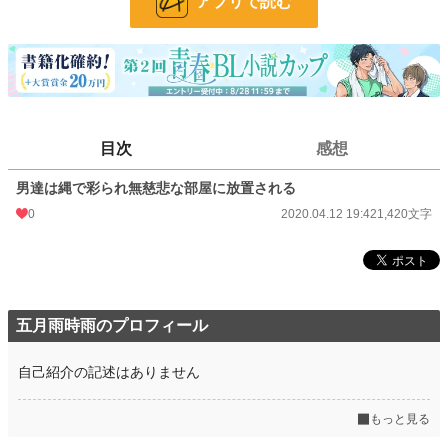
アプリで読む
文字数
1,420
更新日時
2020.04.12 19:42
初回公開日時
2020.04.12 19:42
初回完結日時
2020.04.12 19:42
目次
感想
週間ポイント
0 pt (228,743 位)
男達は縄で彩られ無慈悲な部屋に放置される
月間ポイント
70 pt (73,336 位)
0
2020.04.12 19:42
1,420文字
年間ポイント
644 pt (96,089 位)
累計ポイント
14,977 pt (81,292 位)
五月雨時雨のプロフィール
自己紹介の記述はありません
もっと見る