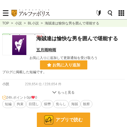
TOP
>
小説
>
BL小説
>
海賊達は愉快な男を囲んで堪能する
BL
完結
ｼｮｰﾄｼｮｰﾄ
R18
海賊達は愉快な男を囲んで堪能する
五月雨時雨
お気に入りに追加して更新通知を受け取ろう
お気に入り追加
ブログに掲載した短編です。
小説
228,654 位 / 228,654 件
BL
31,396 位 / 31,396 件
24h.ポイント
0pt
0
お気に入り
短編
拘束
8
目隠し
猿轡
焦らし
海賊
観察
24h.ポイント
0 pt
アプリで読む
文字数
1,657