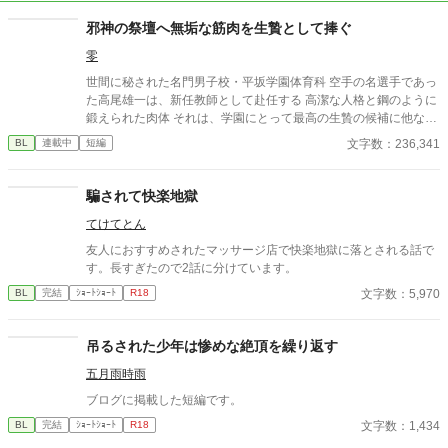
邪神の祭壇へ無垢な筋肉を生贄として捧ぐ
零
世間に秘された名門男子校・平坂学園体育科 空手の名選手であっ
た高尾雄一は、新任教師として赴任する 高潔な人格と鋼のように
鍛えられた肉体 それは、学園にとって最高の生贄の候補に他なら
なかった 至高の筋肉を持つ、精神を削られ意志をなくした青年を
文字数：236,341
BL
連載中
短編
太古の神に捧げるため、“水”、“風”、“土”の信奉者達が暗躍する 意
志をなくし筋肉の操り人形と化した“デク” 消える教師 山奥の男子
校で繰り広げられるダークファンタジー
騙されて快楽地獄
てけてとん
友人におすすめされたマッサージ店で快楽地獄に落とされる話で
す。長すぎたので2話に分けています。
文字数：5,970
BL
完結
ｼｮｰﾄｼｮｰﾄ
R18
吊るされた少年は惨めな絶頂を繰り返す
五月雨時雨
ブログに掲載した短編です。
文字数：1,434
BL
完結
ｼｮｰﾄｼｮｰﾄ
R18