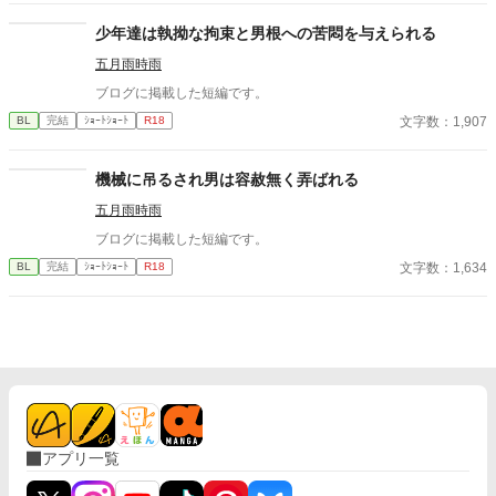
少年達は執拗な拘束と男根への苦悶を与えられる
五月雨時雨
ブログに掲載した短編です。
文字数：1,907
BL
完結
ｼｮｰﾄｼｮｰﾄ
R18
機械に吊るされ男は容赦無く弄ばれる
五月雨時雨
ブログに掲載した短編です。
文字数：1,634
BL
完結
ｼｮｰﾄｼｮｰﾄ
R18
アプリ一覧