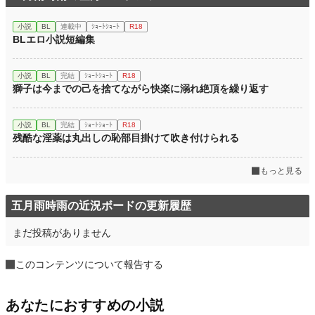
小説
BL
連載中
ｼｮｰﾄｼｮｰﾄ
R18
BLエロ小説短編集
小説
BL
完結
ｼｮｰﾄｼｮｰﾄ
R18
獅子は今までの己を捨てながら快楽に溺れ絶頂を繰り返す
小説
BL
完結
ｼｮｰﾄｼｮｰﾄ
R18
残酷な淫薬は丸出しの恥部目掛けて吹き付けられる
もっと見る
五月雨時雨の近況ボードの更新履歴
まだ投稿がありません
このコンテンツについて報告する
あなたにおすすめの小説