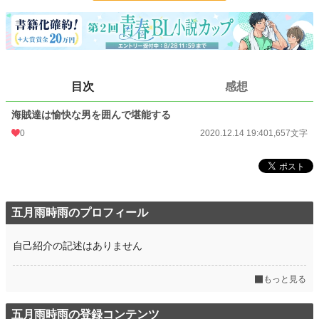
更新日時
2020.12.14 19:40
初回公開日時
2020.12.14 19:40
初回完結日時
2020.12.14 19:40
目次
感想
週間ポイント
7 pt (78,785 位)
海賊達は愉快な男を囲んで堪能する
月間ポイント
14 pt (108,258 位)
0
2020.12.14 19:40
1,657文字
年間ポイント
252 pt (119,909 位)
累計ポイント
14,467 pt (82,536 位)
五月雨時雨のプロフィール
自己紹介の記述はありません
もっと見る
五月雨時雨の登録コンテンツ