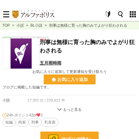
TOP
>
小説
>
BL小説
>
刑事は無様に育った胸のみでよがり狂わされる
BL
完結
ｼｮｰﾄｼｮｰﾄ
R18
刑事は無様に育った胸のみでよがり狂
わされる
五月雨時雨
お気に入りに追加して更新通知を受け取ろう
お気に入り追加
ブログに掲載した短編です。
小説
17,301 位 / 228,622 件
BL
4,302 位 / 31,392 件
24h.ポイント
42pt
2
お気に入り
短編
拘束
16
刑事
乳首責
24h.ポイント
42 pt