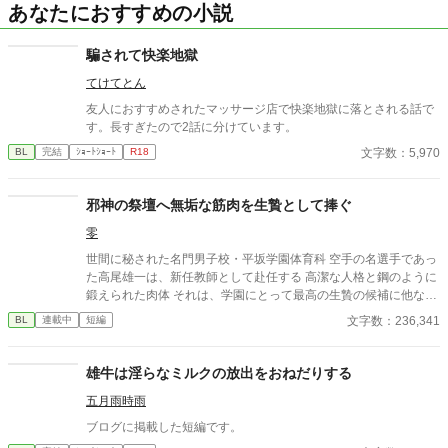
あなたにおすすめの小説
騙されて快楽地獄
てけてとん
友人におすすめされたマッサージ店で快楽地獄に落とされる話で
す。長すぎたので2話に分けています。
文字数：5,970
BL
完結
ｼｮｰﾄｼｮｰﾄ
R18
邪神の祭壇へ無垢な筋肉を生贄として捧ぐ
零
世間に秘された名門男子校・平坂学園体育科 空手の名選手であっ
た高尾雄一は、新任教師として赴任する 高潔な人格と鋼のように
鍛えられた肉体 それは、学園にとって最高の生贄の候補に他なら
なかった 至高の筋肉を持つ、精神を削られ意志をなくした青年を
文字数：236,341
BL
連載中
短編
太古の神に捧げるため、“水”、“風”、“土”の信奉者達が暗躍する 意
志をなくし筋肉の操り人形と化した“デク” 消える教師 山奥の男子
校で繰り広げられるダークファンタジー
雄牛は淫らなミルクの放出をおねだりする
五月雨時雨
ブログに掲載した短編です。