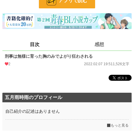
アプリで読む
文字数
1,526
更新日時
2022.02.07 19:51
初回公開日時
2022.02.07 19:51
初回完結日時
2022.02.07 19:51
目次
感想
週間ポイント
196 pt (25,220 位)
刑事は無様に育った胸のみでよがり狂わされる
月間ポイント
792 pt (27,450 位)
2
2022.02.07 19:51
1,526文字
年間ポイント
11,252 pt (29,182 位)
累計ポイント
35,534 pt (53,404 位)
五月雨時雨のプロフィール
自己紹介の記述はありません
もっと見る