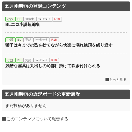
五月雨時雨の登録コンテンツ
小説
BL
連載中
ｼｮｰﾄｼｮｰﾄ
R18
BLエロ小説短編集
小説
BL
完結
ｼｮｰﾄｼｮｰﾄ
R18
獅子は今までの己を捨てながら快楽に溺れ絶頂を繰り返す
小説
BL
完結
ｼｮｰﾄｼｮｰﾄ
R18
残酷な淫薬は丸出しの恥部目掛けて吹き付けられる
もっと見る
五月雨時雨の近況ボードの更新履歴
まだ投稿がありません
このコンテンツについて報告する