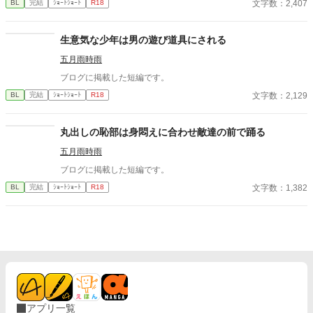
文字数：2,407
BL
完結
ｼｮｰﾄｼｮｰﾄ
R18
生意気な少年は男の遊び道具にされる
五月雨時雨
ブログに掲載した短編です。
文字数：2,129
BL
完結
ｼｮｰﾄｼｮｰﾄ
R18
丸出しの恥部は身悶えに合わせ敵達の前で踊る
五月雨時雨
ブログに掲載した短編です。
文字数：1,382
BL
完結
ｼｮｰﾄｼｮｰﾄ
R18
アプリ一覧