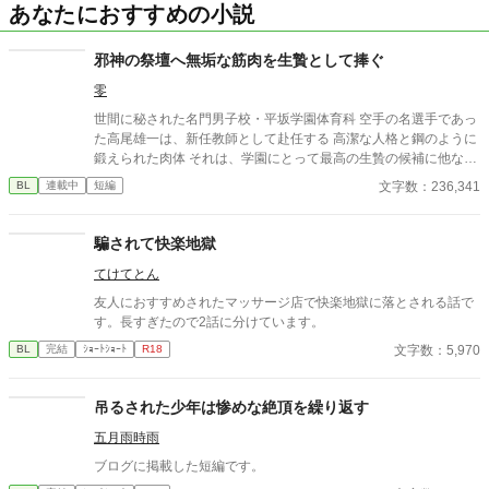
あなたにおすすめの小説
邪神の祭壇へ無垢な筋肉を生贄として捧ぐ
零
世間に秘された名門男子校・平坂学園体育科 空手の名選手であっ
た高尾雄一は、新任教師として赴任する 高潔な人格と鋼のように
鍛えられた肉体 それは、学園にとって最高の生贄の候補に他なら
なかった 至高の筋肉を持つ、精神を削られ意志をなくした青年を
文字数：236,341
BL
連載中
短編
太古の神に捧げるため、“水”、“風”、“土”の信奉者達が暗躍する 意
志をなくし筋肉の操り人形と化した“デク” 消える教師 山奥の男子
校で繰り広げられるダークファンタジー
騙されて快楽地獄
てけてとん
友人におすすめされたマッサージ店で快楽地獄に落とされる話で
す。長すぎたので2話に分けています。
文字数：5,970
BL
完結
ｼｮｰﾄｼｮｰﾄ
R18
吊るされた少年は惨めな絶頂を繰り返す
五月雨時雨
ブログに掲載した短編です。