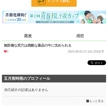
アプリで読む
文字数
1,255
更新日時
2023.08.03 21:10
初回公開日時
2023.08.03 21:10
初回完結日時
2023.08.03 21:10
目次
感想
週間ポイント
21 pt (62,459 位)
無防備な尻穴は残酷な薬品の中に沈められる
月間ポイント
77 pt (71,598 位)
0
2023.08.03 21:10
1,255文字
年間ポイント
2,100 pt (66,018 位)
累計ポイント
19,177 pt (72,581 位)
五月雨時雨のプロフィール
自己紹介の記述はありません
もっと見る