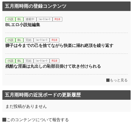
五月雨時雨の登録コンテンツ
小説
BL
連載中
ｼｮｰﾄｼｮｰﾄ
R18
BLエロ小説短編集
小説
BL
完結
ｼｮｰﾄｼｮｰﾄ
R18
獅子は今までの己を捨てながら快楽に溺れ絶頂を繰り返す
小説
BL
完結
ｼｮｰﾄｼｮｰﾄ
R18
残酷な淫薬は丸出しの恥部目掛けて吹き付けられる
もっと見る
五月雨時雨の近況ボードの更新履歴
まだ投稿がありません
このコンテンツについて報告する