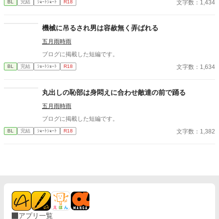
文字数：1,434
BL
完結
ｼｮｰﾄｼｮｰﾄ
R18
機械に吊るされ男は容赦無く弄ばれる
五月雨時雨
ブログに掲載した短編です。
文字数：1,634
BL
完結
ｼｮｰﾄｼｮｰﾄ
R18
丸出しの恥部は身悶えに合わせ敵達の前で踊る
五月雨時雨
ブログに掲載した短編です。
文字数：1,382
BL
完結
ｼｮｰﾄｼｮｰﾄ
R18
アプリ一覧