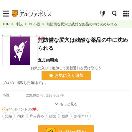
TOP
>
小説
>
BL小説
>
無防備な尻穴は残酷な薬品の中に沈められる
BL
完結
ｼｮｰﾄｼｮｰﾄ
R18
無防備な尻穴は残酷な薬品の中に沈め
られる
五月雨時雨
お気に入りに追加して更新通知を受け取ろう
お気に入り追加
ブログに掲載した短編です。
小説
228,862 位 / 228,862 件
BL
31,441 位 / 31,441 件
24h.ポイント
0pt
0
お気に入り
短編
拘束
5
痒み責め
媚薬
観察
無様エロ
24h.ポイント
0 pt