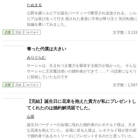
たぬまる
公爵令嬢シルビアが誕生パーティーで断罪され追放される。 シル
ビアは喜び去って行き 残された者達に不幸が降り注ぐ 気分転換に
短編を書いてみました。
文字数：3,133
恋愛
完結
ｼｮｰﾄｼｮｰﾄ
奪った代償は大きい
みりぐらむ
サーシャは、生まれつき魔力を吸収する能力が低かった。 そんな
サーシャに王宮魔法使いの婚約者ができて……？ 小説家になろう
に投稿していたものです
文字数：1,587
恋愛
完結
ｼｮｰﾄｼｮｰﾄ
【完結】誕生日に花束を抱えた貴方が私にプレゼントし
てくれたのは婚約解消届でした。
山葵
誕生日パーティーの会場に現れた婚約者のレオナルド様は、大き
な花束を抱えていた。 会場に居る人達は、レオナルド様が皆の前
で婚約者であるカトリーヌにプレゼントするのだと思っていた。