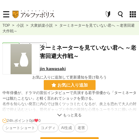
TOP
>
小説
>
大衆娯楽小説
>
ターミネーターを見ていない君へ ～老害回避
大作戦～
大衆娯楽
完結
ｼｮｰﾄｼｮｰﾄ
ターミネーターを見ていない君へ ～老
害回避大作戦～
jin kawasaki
お気に入りに追加して更新通知を受け取ろう
お気に入り追加
中年俳優が、ドラマの宣伝インタビューで共演する若手俳優から「ターミネータ
ーは観たことない」と軽く言われてショックを受ける。
名作を知らない発言に内心では強くツッコミたくなるが、炎上を恐れて大人の対
応で抑え込むという、世代ギャップと中年の複雑な心境をユーモラスに描いたAI
生成小説。
24h.ポイント
0pt
0
ショートショート
コメディ
AI生成
老害
小説
228,850 位 / 228,850 件