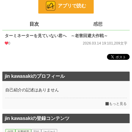
大衆娯楽
6,075 位 / 6,075 件
アプリで読む
お気に入り
0
24h.ポイント
0 pt
目次
感想
文字数
1,209
ターミネーターを見ていない君へ ～老害回避大作戦～
更新日時
2026.03.14 19:10
0
2026.03.14 19:10
1,209文字
初回公開日時
2026.03.14 19:10
初回完結日時
2026.03.14 19:10
週間ポイント
0 pt (228,850 位)
jin kawasakiのプロフィール
月間ポイント
0 pt (228,850 位)
自己紹介の記述はありません
年間ポイント
709 pt (93,561 位)
累計ポイント
709 pt (209,204 位)
もっと見る
jin kawasakiの登録コンテンツ
小説
大衆娯楽
完結
ｼｮｰﾄｼｮｰﾄ