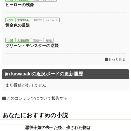
ヒーローの残像
小説
大衆娯楽
連載中
ｼｮｰﾄｼｮｰﾄ
黄金色の反逆
小説
大衆娯楽
連載中
短編
グリーン・モンスターの逆襲
もっと見る
jin kawasakiの近況ボードの更新履歴
まだ投稿がありません
このコンテンツについて報告する
あなたにおすすめの小説
悪役令嬢の去った後、残された物は