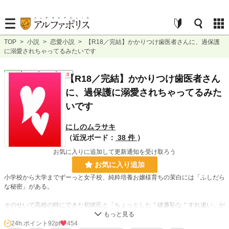
TOP
>
小説
>
恋愛小説
>
【R18／完結】かかりつけ歯医者さんに、過保護
に溺愛されちゃってるみたいです
恋愛
完結
長編
R18
【R18／完結】かかりつけ歯医者さん
に、過保護に溺愛されちゃってるみた
いです
にしのムラサキ
（近況ボード：
38 件
）
お気に入りに追加して更新通知を受け取ろう
お気に入り追加
小学校から大学までずーっと女子校、純粋培養お嬢様育ちの茉白には「ふしだら
な秘密」がある。
そのせいで高校の時にできた初彼氏と「ちょっとした＂破廉恥な＂すれ違い」が
おき別れることになり──茉白は、それ以来恋心を封じてきた。
しかし10年後。彼との再会で再び付き合うことに。
24h.ポイント
92pt
454