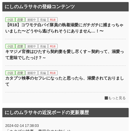
にしのムラサキの登録コンテンツ
小説
恋愛
連載中
長編
R18
【R18】コワモテ白バイ隊員の執着溺愛にガチガチに捕まっちゃ
いました〜どうやら逃げられそうにありません…！〜
小説
恋愛
連載中
長編
R18
キマジメ官僚はひたすら契約妻を愛し尽くす～契約って、溺愛っ
て意味でしたっけ？～
小説
恋愛
連載中
長編
R18
カタブツ検事のセフレになったと思ったら、溺愛されておりまし
て
もっと見る
にしのムラサキの近況ボードの更新履歴
2024-02-14 17:38:03