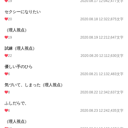
19
2020.08.17 12:04
2,477文字
純粋培養のまま大人になった茉白と、彼女にブンブンふりまわされる理人の、い
ちゃらぶコメディです。シリアスほぼないです。
セクシーになりたい
読まなくても大丈夫な構成になってはいるのですが、「セカンド彼女になりがち
20
2020.08.18 12:32
2,875文字
アラサー、悪役令嬢に転生する」と「カタブツ検事のセフレになったと思った
ら、溺愛されてしまっておりまして」のスピンオフとなります。
（理人視点）
19
2020.08.19 12:21
2,647文字
小説
11,562 位 / 228,851 件
試練（理人視点）
恋愛
5,131 位 / 66,374 件
22
2020.08.20 12:11
2,630文字
お気に入り
2,208
優しい手のひら
24h.ポイント
92 pt
6
2020.08.21 12:13
2,483文字
文字数
68,632
気づいて、しまった（理人視点）
更新日時
2020.09.10 12:21
8
2020.08.22 12:34
2,637文字
初回公開日時
2020.08.16 17:43
ふしだらで、
初回完結日時
6
2020.09.10 12:26
2020.08.23 12:24
2,435文字
週間ポイント
465 pt (15,252 位)
（理人視点）