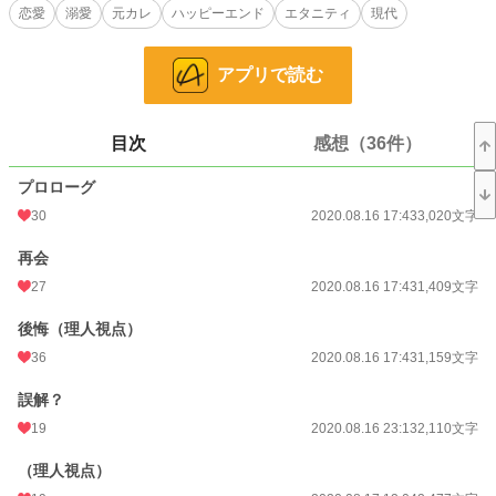
恋愛
溺愛
元カレ
ハッピーエンド
エタニティ
現代
「大人の恋愛って、……こんなにフシダラなの……？」
一途に想われ、執着されて溺愛されて、「ふしだらな秘密」も共有して、蕩かさ
アプリで読む
れて──。
※※※
目次
感想（36件）
恋人に無理矢理キスをしたせいでフラれた、と思い込んできた理人は、その後も
プロローグ
ずっとその恋人、茉白のことを忘れられずにいた。
しかし再会の後、誤解が解けたふたりは再び交際することに。
30
2020.08.16 17:43
3,020文字
ところが純粋培養お嬢様育ち、茉白はなんだか無意識に身の回りの男性から好意
再会
を向けられていて──。
27
2020.08.16 17:43
1,409文字
「ちょっと待て！ 油断も隙もなくないか、これは！」
後悔（理人視点）
その上、茉白も何かズレていて。
36
2020.08.16 17:43
1,159文字
「理人くん、私、……理人くん好みのえっちな女性になれてますか？」
誤解？
「それ以上俺の理性をどうにかしようとするのはやめてくれ……！」
19
2020.08.16 23:13
2,110文字
※※※
（理人視点）