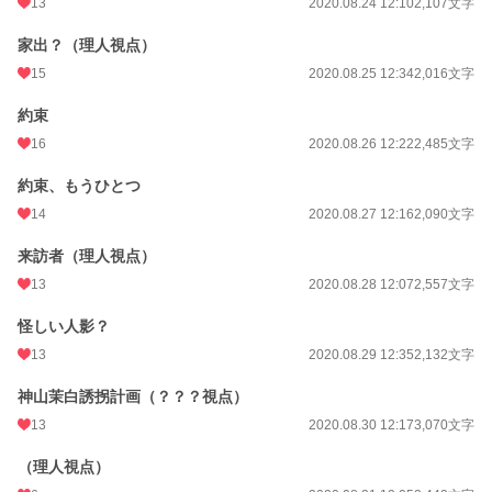
13
2020.08.24 12:10
2,107文字
月間ポイント
2,400 pt (14,174 位)
家出？（理人視点）
年間ポイント
25,603 pt (16,952 位)
15
2020.08.25 12:34
2,016文字
累計ポイント
1,073,942 pt (5,416 位)
約束
16
2020.08.26 12:22
2,485文字
約束、もうひとつ
14
2020.08.27 12:16
2,090文字
来訪者（理人視点）
13
2020.08.28 12:07
2,557文字
怪しい人影？
13
2020.08.29 12:35
2,132文字
神山茉白誘拐計画（？？？視点）
13
2020.08.30 12:17
3,070文字
（理人視点）