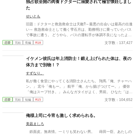
独占欲全開の肉食ドクターに溺愛されて極甘懐妊しまし
高まる中、悠太の**「幼馴染フィルター」**はついに限界を迎え
た
る。 この溺愛っぷり、いつまで「家族」で通せるのか？ 甘すぎる
日常が、悠太の鈍感な理性を溶かし尽くす――最初からクライマ
せいとも
ックスの、超高濃度イチャイチャ・ラブコメ、開幕！
旧題：ドクターと救急救命士は天敵⁈～最悪の出会いは最高の出逢
い～ 救急救命士として働く雫石月は、勤務明けに乗っていたバス
で事故に遭う。 どうやら、バスの運転手が体調不良になったよう
だ。 乗客にAEDを探してきてもらうように頼み、救助活動をして
文字数：137,427
恋愛
完結
長編
R18
いるとボサボサ頭のマスク姿の男がAEDを持ってバスに乗り込ん
できた。 受け取ろうとすると邪魔だと言われる。 そして、月のこ
とを『チビ団子』と呼んだのだ。 医療従事者と思われるボサボサ
イケメン彼氏は年上消防士！鍛え上げられた体は、夜の
マスク男は運転手の処置をして、月が文句を言う間もなく、救急
体力まで別物！？
車に同乗して去ってしまった。 最悪の出会いをし、二度と会いた
くない相手の正体は⁇ 作品はフィクションです。 本来の仕事内容
すずなり。
とは異なる描写があると思います。
私が働く食堂にやってくる消防士さんたち。 翔馬「俺、チャーハ
ン。」 宏斗「俺もー。」 航平「俺、から揚げつけてー。」 優弥
「俺はスープ付き。」 みんなガタイがよく、男前。 ひなた「はー
いっ。ちょっと待ってくださいねーっ。」 慌ただしい昼時を過ぎ
文字数：104,652
恋愛
完結
短編
R15
ると、私の仕事は終わる。 終わった後、私は行かなきゃいけない
ところがある。 ひなた「すみませーん、子供のお迎えにきました
ー。」 保育園に迎えに行かなきゃいけない子、『太陽』。 私は子
俺様上司に今宵も激しく求められる。
供と一緒に・・・暮らしてる。 ーーーーーーーーーーーーーーー
美凪ましろ
ー 翔馬「おいおい嘘だろ？」 宏斗「子供・・・いたんだ・・。」
航平「いくつん時の子だよ・・・・。」 優弥「マジか・・・。」
鉄面皮。無表情。一ミリも笑わない男。 蒔田一臣、あたしの