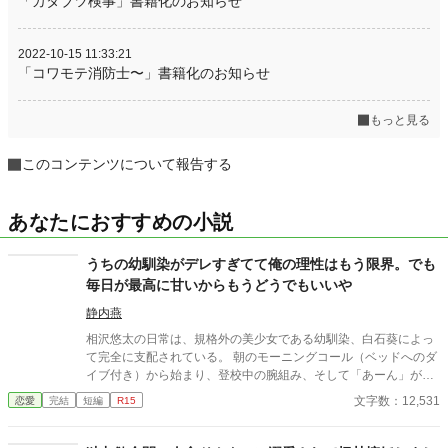
「カタブツ検事」書籍化のお知らせ
2022-10-15 11:33:21
「コワモテ消防士〜」書籍化のお知らせ
もっと見る
このコンテンツについて報告する
あなたにおすすめの小説
うちの幼馴染がデレすぎてて俺の理性はもう限界。でも
毎日が最高に甘いからもうどうでもいいや
静内燕
相沢悠太の日常は、規格外の美少女である幼馴染、白石葵によっ
て完全に支配されている。 朝のモーニングコール（ベッドへのダ
イブ付き）から始まり、登校中の腕組み、そして「あーん」が義
務付けられた手作り弁当。誰もが羨むラブラブっぷりだが、悠太
文字数：12,531
恋愛
完結
短編
R15
はこれを「家族愛」だと頑なに誤解（無視）している。 「ゆーた
は私の運命の相手なんだもん！」と、葵のデレデレは今日も過剰
の一途。周囲の冷やかしや、葵を狙う男子生徒のプレッシャーが