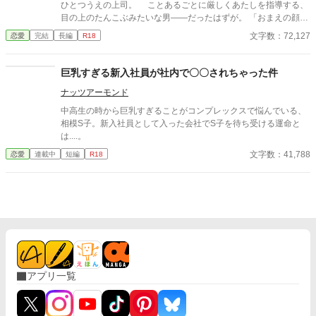
消防署で開かれたお祭りに連れて行った太陽。 太陽の存在を知っ
ひとつうえの上司。 ことあるごとに厳しくあたしを指導する、
た一人の消防士さんが・・・私に言った。 「俺は太陽がいてもい
目の上のたんこぶみたいな男――だったはずが。 「おまえの顔、
い。・・・太陽の『パパ』になる。」 「俺はひなたが好き
えっろい」 神様仏様どうしてあたしはこの男に今宵も激しく愛
文字数：72,127
恋愛
完結
長編
R18
だ。・・・絶対振り向かせるから覚悟しとけよ？」 ※お話に出て
しこまれているのでしょう。 ――2000年代初頭、IT系企業で懸
くる内容は、全て想像の世界です。現実世界とは何ら関係ありま
命に働く新卒女子×厳しめの俺様男子との恋物語。 ＊＊2026.01.0
せん。 ※感想やコメントは受け付けることができません。 メンタ
2start～2026.01.17end＊＊ ◆エブリスタ様にも掲載。人気沸騰
巨乳すぎる新入社員が社内で〇〇されちゃった件
ルが薄氷なもので・・・すみません。 言葉も足りませんが読んで
中です！ https://estar.jp/novels/26513389
いただけたら幸いです。 楽しんでいただけたら嬉しく思います。
ナッツアーモンド
中高生の時から巨乳すぎることがコンプレックスで悩んでいる、
相模S子。新入社員として入った会社でS子を待ち受ける運命と
は....。
文字数：41,788
恋愛
連載中
短編
R18
アプリ一覧