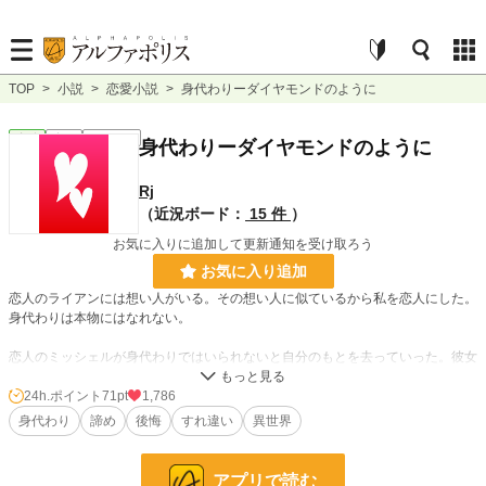
TOP
>
小説
>
恋愛小説
>
身代わりーダイヤモンドのように
恋愛
完結
ｼｮｰﾄｼｮｰﾄ
身代わりーダイヤモンドのように
Rj
（近況ボード：
15 件
）
お気に入りに追加して更新通知を受け取ろう
お気に入り追加
恋人のライアンには想い人がいる。その想い人に似ているから私を恋人にした。
身代わりは本物にはなれない。
恋人のミッシェルが身代わりではいられないと自分のもとを去っていった。彼女
の心に好きという言葉がとどかない。
24h.ポイント
71pt
1,786
お互い好きあっていたが破れた恋の話。
身代わり
諦め
後悔
すれ違い
異世界
一話完結でしたが二話を加え全三話になりました。（6／24変更）
アプリで読む