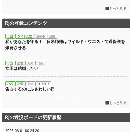
もっと見る
Rjの登録コンテンツ
小説
ライト文芸
連載中
短編
私があなたを守る！ 日米姉妹はワイルド・ウエストで過保護を
爆発させる
小説
恋愛
完結
短編
女王は結婚したい
小説
恋愛
完結
ｼｮｰﾄｼｮｰﾄ
告白するのにふさわしい日
もっと見る
Rjの近況ボードの更新履歴
2026-08-01 00:24:20