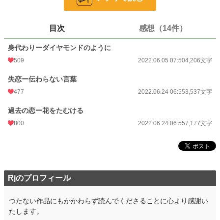
小説
13,022 位 / 228,705 件
恋愛
5,773 位 / 66,347 件
目次
感想（14件）
お気に入り
368
身代わりーダイヤモンドのように
24h.ポイント
71 pt
509
2022.06.05 07:50
4,206文字
文字数
14,920
失恋ー伝わらない言葉
477
2022.06.24 06:55
3,537文字
更新日時
2022.06.24 06:55
初回公開日時
過去の恋ー花をたむける
2022.06.05 07:50
800
2022.06.24 06:55
7,177文字
初回完結日時
2022.06.05 07:50
週間ポイント
892 pt (9,764 位)
月間ポイント
3,081 pt (12,008 位)
Rjのプロフィール
年間ポイント
82,828 pt (7,004 位)
累計ポイント
276,126 pt (16,129 位)
つたない作品にもかかわらず読んでくださることに心より感謝い
たします。