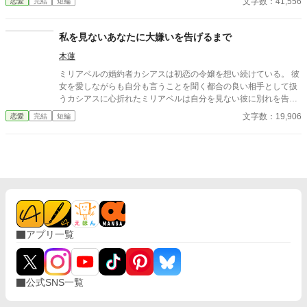
文字数：41,556
恋愛
完結
短編
ライバルを蹴散らし晴れて恋人になれたものの、会話は盛り上が
らず、記念日を祝ってくれる気配もない。デートもあたしから誘
わないとできない。しかも三回に一回は断られる始末。 全部が全
私を見ないあなたに大嫌いを告げるまで
部こっち主導の一方通行の関係。 恋人の甘い雰囲気どころか友達
木蓮
以下のような関係に疲れたあたしは、思わず「別れましょう」と
口に出してしまい……。
ミリアベルの婚約者カシアスは初恋の令嬢を想い続けている。 彼
女を愛しながらも自分も言うことを聞く都合の良い相手として扱
うカシアスに心折れたミリアベルは自分を見ない彼に別れを告げ
た。 「今さらあなたが私をどう思っているかなんて知りたくもな
文字数：19,906
恋愛
完結
短編
い」 婚約者を信じられなかった令嬢と大切な人を失ってやっと現
実が見えた令息のお話。
アプリ一覧
公式SNS一覧