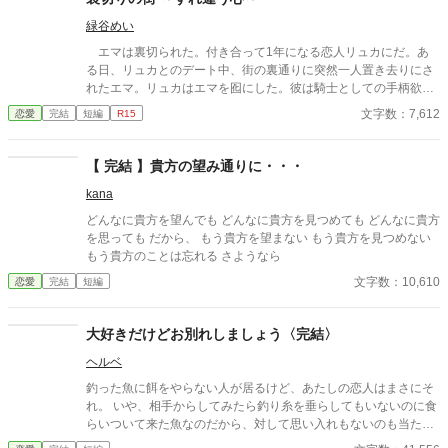
緑谷めい
エマは裏切られた。付き合って1年になる恋人リュカにだ。あ
る日、リュカとのデート中、街の裏通りに突然一人置き去りにさ
れたエマ。リュカはエマを囮にした。彼は騎士としての手柄欲し
さにエマを利用したのだ。※ 全５話完結予定
文字数：7,612
恋愛
完結
短編
R15
【 完結 】貴方の望み通りに・・・
kana
どんなに貴方を望んでも どんなに貴方を見つめても どんなに貴方
を思っても だから、 もう貴方を望まない もう貴方を見つめない
もう貴方のことは忘れる さようなら
文字数：10,610
恋愛
完結
短編
大好きだけどお別れしましょう〈完結〉
ヘルベ
釣った魚に餌をやらない人が居るけど、あたしの恋人はまさにそ
れ。 いや、相手からしてみたら釣り糸を垂らしてもいないのに食
らいついて来た魚なのだから、対して思い入れもないのも当たり
前なのか。 騎士カイルのファンの一人でしかなかったあたしが、