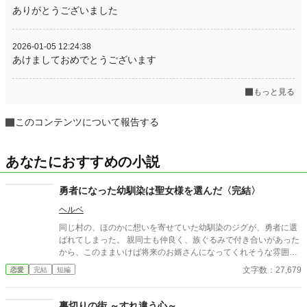
ありがとうございました
2026-01-05 12:24:38
あけましておめでとうございます
もっと見る
このコンテンツについて報告する
あなたにおすすめの小説
勇者になった幼馴染は聖女様を選んだ〈完結〉
ヘルベ
同じ村の、ほのかに想いを寄せていた幼馴染のジグが、勇者に選
ばれてしまった。 親同士も仲良く、族ぐるみで付き合いがあった
から、このままいけば将来のお婿さんになってくれそうな雰囲気
だったのに…。 全てがいきなり無くなってしまった。 危険な旅へ
文字数：27,679
恋愛
完結
短編
の心配と誰かにジグを取られてしまいそうな不安で慌てて旅に同
行しようとするも、どんどんとすれ違ってしまいもどかしく思う
日々。 そして結局勇者は聖女を選んで、あたしは――。
裏切りの街 ～すれ違う心～