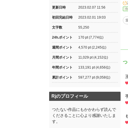
更新日時
2023.02.07 11:56
小
初回完結日時
2023.02.01 19:03
文字数
55,250
24h.ポイント
170 pt (7,774位)
週間ポイント
4,570 pt (2,245位)
月間ポイント
11,029 pt (4,152位)
つ
年間ポイント
133,191 pt (4,656位)
累計ポイント
597,277 pt (9,058位)
Rjのプロフィール
つたない作品にもかかわらず読んで
くださることに心より感謝いたしま
す。