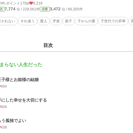
24h.ポイント
170pt
6,218
7,774
3,472
位 / 228,561件
位 / 66,305件
説
恋愛
愛されない
すれ違う
愛人
矛盾
親子
子からの愛
子世代での昇華
目次
まらない人生だった
王子様とお姫様の結婚
404
手にした幸せを大切にする
404
もう孤独でよい
439