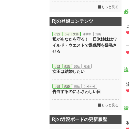
もっと見る
必
Rjの登録コンテンツ
小説
ライト文芸
連載中
短編
私があなたを守る！ 日米姉妹はワ
イルド・ウエストで過保護を爆発さ
せる
小説
恋愛
完結
短編
流
女王は結婚したい
小説
恋愛
完結
ｼｮｰﾄｼｮｰﾄ
告白するのにふさわしい日
もっと見る
彼
Rjの近況ボードの更新履歴