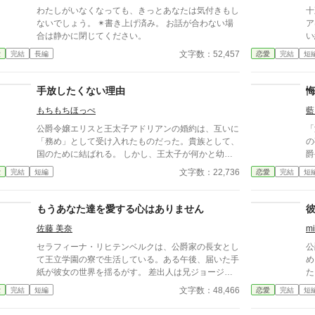
わたしがいなくなっても、きっとあなたは気付きもし
十
ないでしょう。 ✴︎書き上げ済み。 お話が合わない場
ア
合は静かに閉じてください。
い
は
文字数：52,457
愛
完結
長編
恋愛
完結
短
に
ら
ら
手放したくない理由
詰
もちもちほっぺ
藍
前
心
公爵令嬢エリスと王太子アドリアンの婚約は、互いに
「
れ
「務め」として受け入れたものだった。貴族として、
の
様
国のために結ばれる。 しかし、王太子が何かと幼馴
爵
進
染のレイナを優先し、社交界でも「王太子妃にふさわ
男
文字数：22,736
愛
完結
短編
恋愛
完結
短
しいのは彼女では？」と囁かれる中、エリスは淡々と
こ
「それならば、私は不要では？」と考える。そして、
の
自ら婚約解消を申し出る。 話し合いの場で、王妃が
り
もうあなた達を愛する心はありません
「辛い思いをさせてしまってごめんなさいね」と声を
き
佐藤 美奈
mi
かけるが、エリスは本当にまったく辛くなかったた
※
め、きょとんとする。その様子を見た周囲は困惑し、
セラフィーナ・リヒテンベルクは、公爵家の長女とし
公
「……王太子への愛は芽生えていなかったのです
て王立学園の寮で生活している。ある午後、届いた手
め
か？」 と問うが、エリスは「愛？」と首を傾げる。
紙が彼女の世界を揺るがす。 差出人は兄ジョージ
た
同時に、婚約解消に動揺したアドリアンにも、側近た
で、内容は母イリスが兄の妻エレーヌをいびっている
予
文字数：48,466
愛
完結
短編
恋愛
完結
短
ちが「殿下はレイナ嬢に恋をしていたのでは？」と問
というものだった。最初は信じられなかったが、手紙
の
いかける。しかし、彼もまた「恋……？」と首を傾げ
の中で兄は母の嫉妬に苦しむエレーヌを心配し、セラ
妃