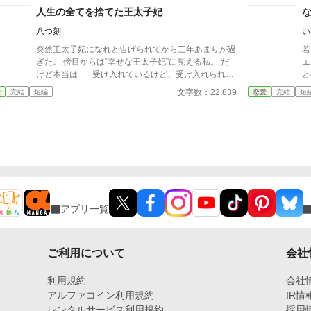
る。 大人たちは、その光景を見て、教育の偏りを大
フィーナに助けを求めていた。 理知的で優しい公爵
る
人生の全てを捨てた王太子妃
いに後悔することになる。
夫人の母が信じられなかったが、兄の必死な頼みに胸
八つ刻
い
が痛む。 セラフィーナは、一年ぶりに実家に帰る
と、母が物置に閉じ込められていた。幸せだった家族
突然王太子妃になれと告げられてから三年あまりが過
若
の日常が壊れていく。魔法やファンタジー異世界系
ぎた。 傍目からは“幸せな王太子妃”に見える私。 だ
エ
は、途中からあるかもしれません。
けど本当は･･･ 受け入れているけど、受け入れられな
と
い王太子妃と彼女を取り巻く人々の話。 ※※※幸せ
な
文字数：22,839
愛
完結
短編
恋愛
完結
短
な話とは言い難いです※※※ タグをよく見て読んで
姿が。 Q この
ください。ハッピーエンドが好みの方(一方通行の愛
く
が駄目な方も)はブラウザバックをお勧めします。 ※
ま
本編六話＋番外編六話の全十二話。 ※番外編の王太
め
子視点はヤンデレ注意報が発令されています。
アプリ一覧
ご利用について
会社
利用規約
会社
アルファコイン利用規約
IR情
レンタルサービス利用規約
採用