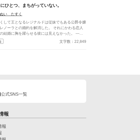
ようにと、ある首飾りを渡される。
なにひとつ、まちがっていない。
ぬい たすく
くして王となるレジナルドは従妹でもある公爵令嬢
レノーラとの婚約を解消した。 それにかわる恋人
の結婚に胸を躍らせる彼には見えなかった。 ――
にもかもを間違えた。 そう後悔する自分の将来の
文字数：22,849
編
世界の、この国の技術レベルってどの
らい？政治体制はどんな感じなの？ A 作者もそこ
で考えていません。 どうぞ頭のネジを二三本緩
てからお読みください。
公式SNS一覧
情報
情報
報
情報