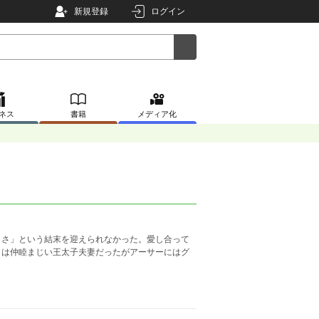
新規登録
ログイン
ネス
書籍
メディア化
とさ」という結末を迎えられなかった。愛し合って
きは仲睦まじい王太子夫妻だったがアーサーにはグ