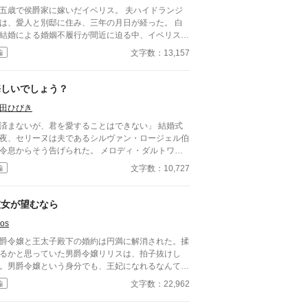
五歳で侯爵家に嫁いだイベリス。 夫ハイドランジ
は、愛人と別邸に住み、三年の月日が経った。 白
結婚による婚姻不履行が間近に迫る中、イベリス
、高熱を出して記憶を失う。 戻ってきた夫は、妻
文字数：13,157
編
仕える侍女アリッサムから、いない月日の間書き綴
れた日記を手渡される。 そこには、出会った日か
自分を恋しいと思ってくれていた少女の思いの丈が
悔しいでしょう？
まっていた。 十八歳になり、美しく成長した妻を
田ひびき
に、ハイドランジアは、心が揺らぐ。 自分への恋
を忘れてしまったとしても、これ程までに思ってく
済まないが、君を愛することはできない」 結婚式
ていたのなら、また、愛を育めるのではないのか？
夜、セリーヌは夫であるシルヴァン・ロージェル伯
々な人間の思いが交錯し、物語は、思わぬ方向へと
令息からそう告げられた。 メロディ・ダルトワ元
んでいく。
爵令嬢――王太子を篭絡し、婚約破棄騒動を引き起
文字数：10,727
編
した美貌の令嬢を、シルヴァンは未だに想っていた
だ。 セリーヌは夫の身勝手な言い分を認める代わ
に、とある願い事をするが…？ 婚約破棄騒動に巻
彼女が望むなら
込まれた女性が、ちょっとした仕返しをする話。
os
 なろうにも投稿しています。
爵令嬢と王太子殿下の婚約は円満に解消された。揉
るかと思っていた男爵令嬢リリスは、拍子抜けし
。男爵令嬢という身分でも、王妃になれるなんて、
定とは違うが高位貴族は皆好意的だし、王太子殿下
文字数：22,962
編
元婚約者も応援してくれている。 リリスは王太子
教育を受ける為、王妃と会い、そこで常に身につけ