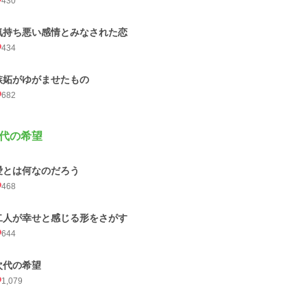
430
気持ち悪い感情とみなされた恋
434
嫉妬がゆがませたもの
682
代の希望
愛とは何なのだろう
468
二人が幸せと感じる形をさがす
644
次代の希望
1,079