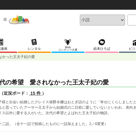
Web
稿漫画
レンタル
絵本ひろば
ビジ
コンテンツ大賞
なかった王太子妃の愛
代の希望 愛されなかった王太子妃の愛
（近況ボード：
15 件
）
子様と出会い結婚したグレイス侯爵令嬢はおとぎ話のように「幸せにくらしました
ると思っていたアーサー王太子から結婚式の二日前に愛していないといわれ、表向
イス以外に愛する人がいた。次代の希望とよばれた王太子妃の物語。
十二話。（全十一話で投稿したものに一話加えました。2／6変更）