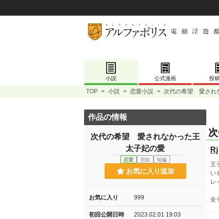
小説
公式漫画
投
TOP
>
小説
>
恋愛小説
>
次代の希望 愛され
作品の情報
次
次代の希望 愛されなかった王
太子妃の愛
Rj
恋愛
完結
短編
王
お気に入り追加
い
レ
お気に入り
999
全
初回公開日時
2023.02.01 19:03